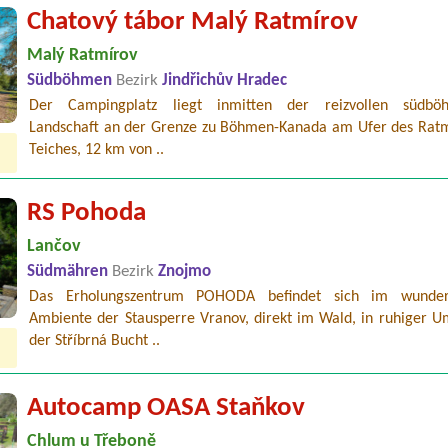
Chatový tábor Malý Ratmírov
Malý Ratmírov
Südböhmen
Bezirk
Jindřichův Hradec
Der Campingplatz liegt inmitten der reizvollen südböh
Landschaft an der Grenze zu Böhmen-Kanada am Ufer des Ratm
Teiches, 12 km von ..
RS Pohoda
Lančov
Südmähren
Bezirk
Znojmo
Das Erholungszentrum POHODA befindet sich im wunder
Ambiente der Stausperre Vranov, direkt im Wald, in ruhiger 
der Stříbrná Bucht ..
Autocamp OASA Staňkov
Chlum u Třeboně