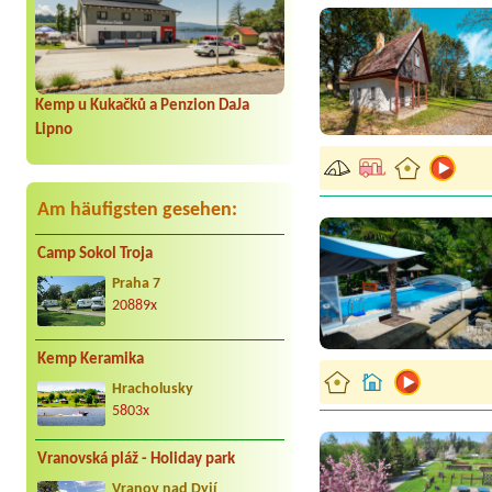
Kemp u Kukačků a Penzion DaJa
Lipno
Am häufigsten gesehen:
Camp Sokol Troja
Praha 7
20889x
Kemp Keramika
Hracholusky
5803x
Vranovská pláž - Holiday park
Vranov nad Dyjí