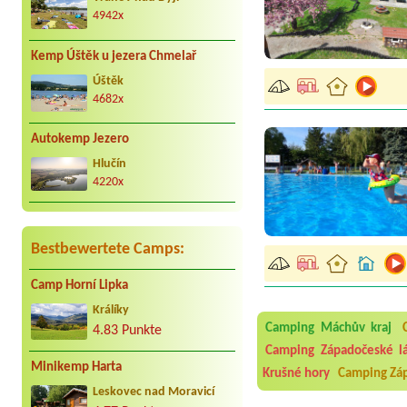
4942x
Kemp Úštěk u jezera Chmelař
Úštěk
4682x
Autokemp Jezero
Hlučín
4220x
Bestbewertete Camps:
Camp Horní Lipka
Aneta Melicharová
***
Králíky
Byli jsme zde v týdnu od 2
Camping Máchův kraj
4.83 Punkte
utěrky, což při množství n
Camping Západočeské l
velice zklamalo byl celode
Minikemp Harta
jak na pouti- z každého ko
Krušné hory
Camping Zá
Leskovec nad Moravicí
Jana
*****