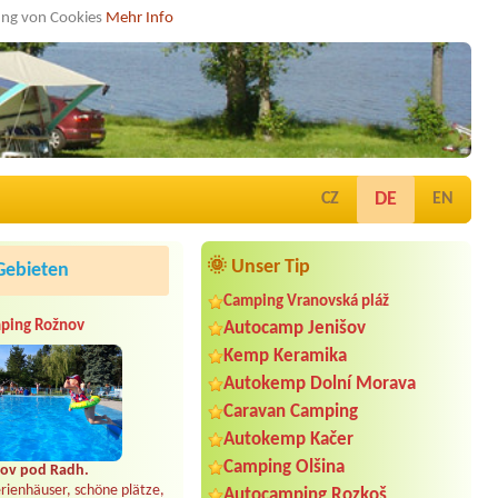
dung von Cookies
Mehr Info
DE
CZ
EN
🌞 Unser Tip
Gebieten
Camping Vranovská pláž
ping Rožnov
Autocamp Jenišov
Kemp Keramika
Autokemp Dolní Morava
Caravan Camping
Autokemp Kačer
Camping Olšina
ov pod Radh.
rienhäuser, schöne plätze,
Autocamping Rozkoš