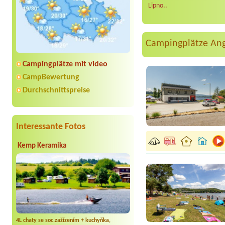
Lipno..
Campingplätze An
Campingplätze mit video
CampBewertung
Durchschnittspreise
Interessante Fotos
Kemp Keramika
4L chaty se soc.zažízením + kuchyňka,