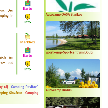
Karte
kov. Der
Autocamp OASA Staňkov
mping in
Info
Merkbox
Sportkemp-Sportcentrum Doubí
Karte
sich im
žnov pod
Info
 čisto, doplněný papír i
ý ráj
Camping Povltaví
í občerstvení. Co nás ale
Autokemp Jindřiš
ping Slovácko
Camping
Přes den jsem si připadala