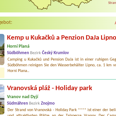
Stran
gebot:
Kemp u Kukačků a Penzion DaJa Lipn
Horní Planá
Südböhmen
Bezirk
Český Krumlov
Camping u Kukačků und Pension DaJa ist in einer ruhigen Ge
Südböhmen reinigen Sie den Wasserbehälter Lipno, ca. 1 km v
Horni Plana..
Vranovská pláž - Holiday park
Vranov nad Dyjí
Südmähren
Bezirk
Znojmo
Der Strand von Vranovská - Holiday Park **** ist einer der bel
und attraktivsten Plätze an der Talsperre Vranov. Der Camp