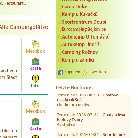
d, Restaurant..
Camp Dolce
Kemp u Kukačků
Sportcentrum Doubí
Alle Campingplätze
Eurocamping Bojkovice
Autokemp U Tomášků
o
Autokemp Jindřiš
Termin ab 2026-07-31 |
Kemp
Merkbox
Camping Rožnov
Domaslavice
Kemp u zámku
Chatka 2 dospeli 2deti
Karte
Termin ab 2026-08-05 |
ATC Šlechtův
gend von
Zugeben
Favoriten
palouk
om Stadt
1x 3L
Info
Letzte Buchung:
Termin ab 2026-08-13 |
Chatová
osada Olešná
chatku pro osoby
Termin ab 2026-07-31 |
Chaty u lesa
Merkbox
Karlovy Dvory
4L chatka
Karte
Termin ab 2026-07-31 |
Sportkemp-
iebtesten
Sportcentrum Doubí
ingplatz