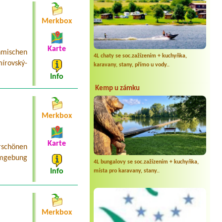
Merkbox
Karte
mischen
4L chaty se soc.zažízením + kuchyňka,
írovský-
karavany, stany, přímo u vody..
Info
Kemp u zámku
Merkbox
Karte
schönen
Umgebung
4L bungalovy se soc.zažízením + kuchyňka,
Info
místa pro karavany, stany..
Merkbox