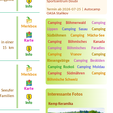
Termin ab 2026-07-25 |
Autocamp
Info
OASA Staňkov
1.místo 1.stan 2.dospelý
2.děti1.místo el přípojka
Camping Böhmerwald
Camping
Termin ab 2026-07-31 |
Oáza Pepka
Merkbox
Námořníka
Lippen
Camping Sasau
Camping
3 místa pro stany + 4 dospělí + 4 děti
Südböhmen
Camping Mácha-See
Karte
Termin ab 2026-07-25 |
Tábořiště a
Camping Böhmisches Kanada
in einer
kemp U Lemura
a 15 km
Camping Böhmisches Paradies
Termin ab 2026-08-01 |
Kemp České
Camping Vranov
Camping
Info
Vrbné
Riesengebirge
Camping Beskiden
1 x Stellplatz und Strom 2 personem
Camping Rozkoš
Camping Moldau
Termin ab 2026-08-11 |
Kemp Na
Camping Südmähren
Camping
Břečkárně
Merkbox
1 místo pro stan + 4 osoby (2+2) +
Böhmische Schweiz
elektrická přípojka + auto1 místo u
vody, 2 dospělí, 2 děti, elektrická
Karte
přípojka, auto
 Seeufer
Interessante Fotos
 Familien
Info
Kemp Keramika