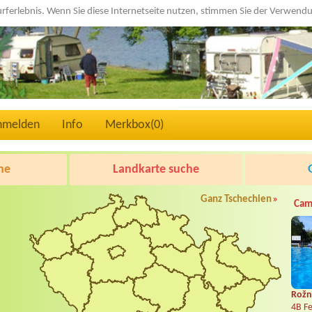
urferlebnis. Wenn Sie diese Internetseite nutzen, stimmen Sie der Verwen
nmelden
Info
Merkbox(
0
)
he
Landkarte suche
Ganz Tschechien
»
Cam
Rožn
4B Fe