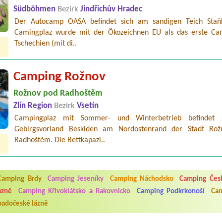
Südböhmen
Bezirk
Jindřichův Hradec
Der Autocamp OASA befindet sich am sandigen Teich Staň
Camingplaz wurde mit der Ökozeichnen EU als das erste Ca
Tschechien (mit di..
Camping Rožnov
Rožnov pod Radhoštěm
Zlín Region
Bezirk
Vsetín
Campingplaz mit Sommer- und Winterbetrieb befindet 
Gebirgsvorland Beskiden am Nordostenrand der Stadt Ro
Radhoštěm. Die Bettkapazi..
5.7. do 1.8. 2026. Kemp jako takový je pěkný. V umývárně i na WC bylo vždy
Camping Brdy
Camping Jeseníky
Camping Náchodsko
Camping Česk
ávštěvníků není samozřejmost. V kempu je obchod a restaurace, kebab a dalš
ázně
Camping Křivoklátsko a Rakovnicko
Camping Podkrkonoší
Cam
nní hluk z repráků u stanů a absolutní bezohlednost ostatních ubytovaných. 
utu hrála jiná hudba.Kemp pěkný, ale takový rámus jsme ještě nezažili...
padočeské lázně