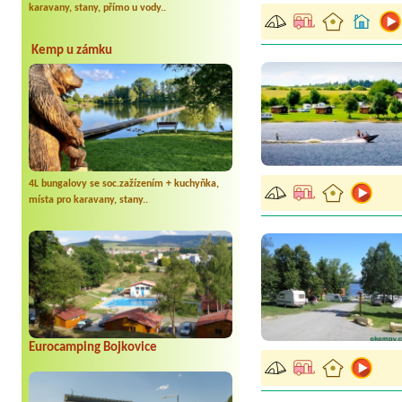
karavany, stany, přímo u vody..
Kemp u zámku
4L bungalovy se soc.zažízením + kuchyňka,
místa pro karavany, stany..
Eurocamping Bojkovice