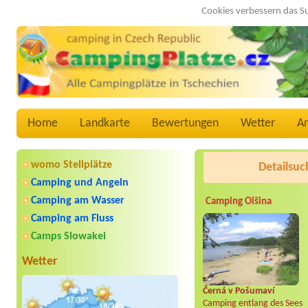
Cookies verbessern das S
Home
Landkarte
Bewertungen
Wetter
A
womo Stellplätze
Detailsuc
Camping und Angeln
Camping am Wasser
Camping Olšina
Camping am Fluss
Camps Slowakei
Wetter
Černá v Pošumaví
Camping entlang des Sees