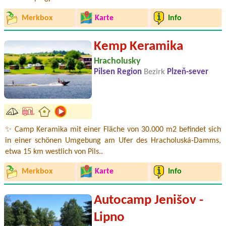
Merkbox
Karte
Info
Kemp Keramika
Hracholusky
Pilsen Region
Bezirk
Plzeň-sever
✨ Camp Keramika mit einer Fläche von 30.000 m2 befindet sich
in einer schönen Umgebung am Ufer des Hracholuská-Damms,
etwa 15 km westlich von Pils..
Merkbox
Karte
Info
Autocamp Jenišov -
Lipno