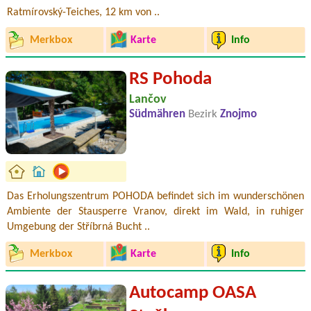
Ratmírovský-Teiches, 12 km von ..
Merkbox
Karte
Info
RS Pohoda
Lančov
Südmähren
Bezirk
Znojmo
Das Erholungszentrum POHODA befindet sich im wunderschönen
Ambiente der Stausperre Vranov, direkt im Wald, in ruhiger
Umgebung der Stříbrná Bucht ..
Merkbox
Karte
Info
Autocamp OASA