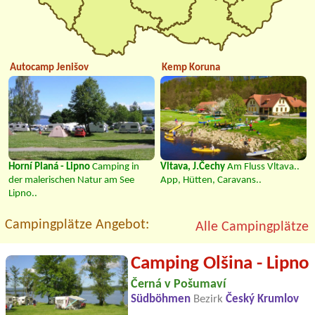
Autocamp Jenišov
Kemp Koruna
Horní Planá - Lipno
Camping in
Vltava, J.Čechy
Am Fluss Vltava..
der malerischen Natur am See
App, Hütten, Caravans..
Lipno..
Campingplätze Angebot:
Alle Campingplätze
Camping Olšina - Lipno
Černá v Pošumaví
Südböhmen
Bezirk
Český Krumlov