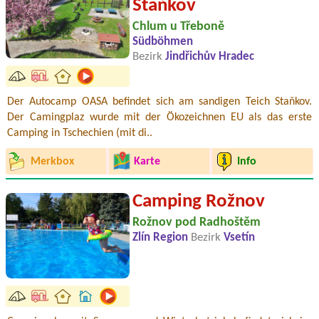
Staňkov
Chlum u Třeboně
Südböhmen
Bezirk
Jindřichův Hradec
Der Autocamp OASA befindet sich am sandigen Teich Staňkov.
Der Camingplaz wurde mit der Ökozeichnen EU als das erste
Camping in Tschechien (mit di..
Merkbox
Karte
Info
Camping Rožnov
Rožnov pod Radhoštěm
Zlín Region
Bezirk
Vsetín