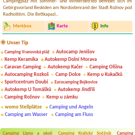
Campingplaz mit Sommer- und Winterbetrieb befindet sich im
Gebirgsvorland Beskiden am Nordostenrand der Stadt Rožnov pod
Radhoštěm. Die Bettkapazi..
Merkbox
Karte
Info
🌞 Unser Tip
Autocamp Jenišov
Camping Vranovská pláž
Kemp Keramika
Autokemp Dolní Morava
Caravan Camping
Autokemp Kačer
Camping Olšina
Autocamping Rozkoš
Camp Dolce
Kemp u Kukačků
Sportcentrum Doubí
Eurocamping Bojkovice
Autokemp U Tomášků
Autokemp Jindřiš
Camping Rožnov
Kemp u zámku
womo Stellplätze
Camping und Angeln
Camping am Wasser
Camping am Fluss
Camping Lipno a okolí
Camping Kralický Sněžník
Camping