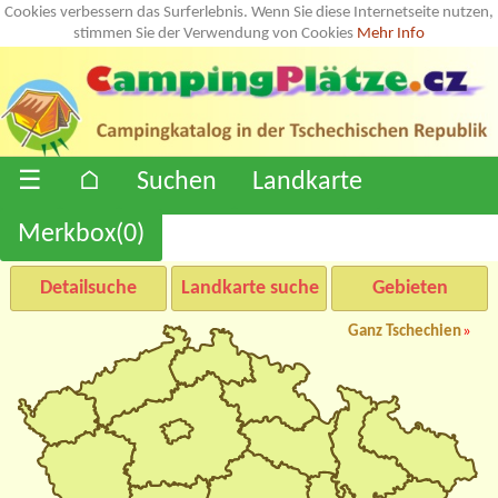
Cookies verbessern das Surferlebnis. Wenn Sie diese Internetseite nutzen,
stimmen Sie der Verwendung von Cookies
Mehr Info
☰
⌂
Suchen
Landkarte
Merkbox(
0
)
Detailsuche
Landkarte suche
Gebieten
Ganz Tschechien
»