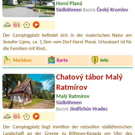
Horní Planá
Südböhmen
Bezirk
Český Krumlov
Der Campingplatz befindet sich in der malerischen Natur am
Seeufer Lipno, ca. 1,5km vom Dorf Horní Planá. Urlaubsort ist für
die Familien mit Kind..
Merkbox
Karte
Info
Chatový tábor Malý
Ratmírov
Malý Ratmírov
Südböhmen
Bezirk
Jindřichův Hradec
Der Campingplatz liegt inmitten der reizvollen südböhmischen
Landschaft an der Grenze zu Böhmen-Kanada am Ufer des