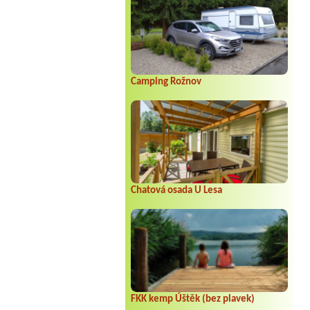
Camping Rožnov
Chatová osada U Lesa
FKK kemp Úštěk (bez plavek)