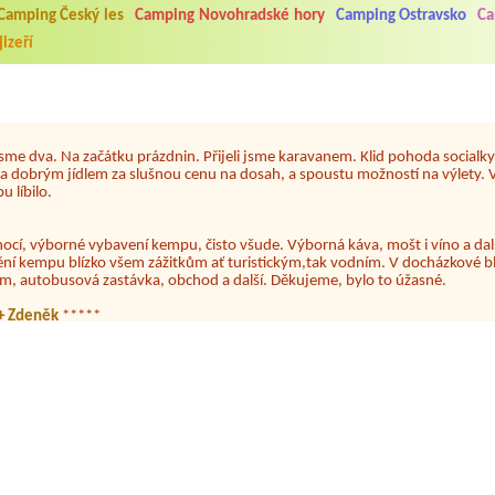
Camping Český les
Camping Novohradské hory
Camping Ostravsko
Ca
5.7. do 1.8. 2026. Kemp jako takový je pěkný. V umývárně i na WC bylo vždy
izeří
ávštěvníků není samozřejmost. V kempu je obchod a restaurace, kebab a dalš
nní hluk z repráků u stanů a absolutní bezohlednost ostatních ubytovaných. 
utu hrála jiná hudba.Kemp pěkný, ale takový rámus jsme ještě nezažili...
 jsme dva. Na začátku prázdnin. Přijeli jsme karavanem. Klid pohoda socialk
, a dobrým jídlem za slušnou cenu na dosah, a spoustu možností na výlety. 
 líbilo.
nocí, výborné vybavení kempu, čisto všude. Výborná káva, mošt i víno a dalš
ění kempu blízko všem zážitkům ať turistickým,tak vodním. V docházkové b
em, autobusová zastávka, obchod a další. Děkujeme, bylo to úžasné.
a+ Zdeněk
*****
minulý rok 3 dny a letos celý týden. Krásný, klidný kemp. Čisté, nově vybave
ost grilování nebo jen opečení špekačků😄. Velké množství variant na výlety
ždy jsme byli spokojeni. Bohužel letos to byla bída s úklidem toalet, toaletní
 na Lipně.