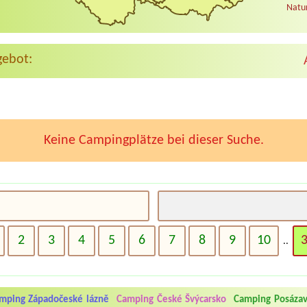
Natur
gebot:
Keine Campingplätze bei dieser Suche.
2
3
4
5
6
7
8
9
10
..
mping Západočeské lázně
Camping České Švýcarsko
Camping Posázav