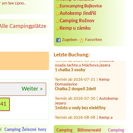
 am See Lipno..
Eurocamping Bojkovice
Autokemp Jindřiš
Camping Rožnov
Alle Campingplätze
Kemp u zámku
Termin ab 2026-08-07 |
Kemp
Kopřivná
Zugeben
Favoriten
1x miejsce dla kampervana 2 osoby
dorosłe + 3 dzieci + pies
Letzte Buchung:
Termin ab 2026-08-21 |
Chatová
osada Jachta u Máchova jezera
1 chatka 3 osoby
Termin ab 2026-07-31 |
Kemp
Domaslavice
Chatka 2 dospeli 2deti
Weiter »
Termin ab 2026-07-30 |
Autokemp
Jezero
341
1misto u vody bez elektřiny
Termin ab 2026-08-08 |
Kemp a
restaurace CÍL
1x3 L
í
Camping Železné hory
Camping Böhmerwald
Camping
Termin ab 2026-08-01 |
Autocamp