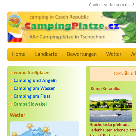
Cookies verbessern das S
Home
Landkarte
Bewertungen
Wetter
A
womo Stellplätze
Detailsuc
Camping und Angeln
Camping am Wasser
Kemp Keramika
Camping am Fluss
Camps Slowakei
Wetter
Hracholuská přehrada
Ferienhäuser, schöne plätz
Strand, Restaurant..