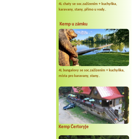
4L chaty se soc.zažízením + kuchyňka,
aviny jinak luxus voda na
karavany, stany, přímo u vody..
Kemp u zámku
dělalo (tedy čirou
trvá až do dnešního
 možné požadavek vyřídit
da, že se postižení pouze
konzumovali). V nejbližších
u junenajdete, kuchyňka
4L bungalovy se soc.zažízením + kuchyňka,
místa pro karavany, stany..
o.
Kemp Čertoryje