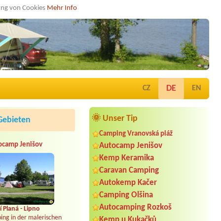
dung von Cookies
Mehr Info
DE
CZ
EN
🌞 Unser Tip
Gebieten
Camping Vranovská pláž
ocamp Jenišov
Autocamp Jenišov
Kemp Keramika
Caravan Camping
Autokemp Kačer
Camping Olšina
Autocamping Rozkoš
 Planá - Lipno
ing in der malerischen
Kemp u Kukačků