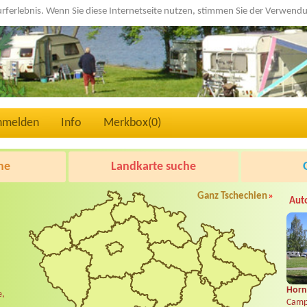
urferlebnis. Wenn Sie diese Internetseite nutzen, stimmen Sie der Verwen
nmelden
Info
Merkbox(
0
)
he
Landkarte suche
Ganz Tschechien
»
Aut
Horní
e,
Camp