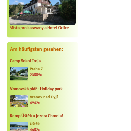
Petra
*****
Super kemp skvělí lidé jídl
koupàní super jak u moře
Petr Libus
**
Z 28.7. na 29.7.2026 jsme j
Místa pro karavany a Hotel Orlice
náhodou všem, kteří pili z
odpoledne 30.7. (a interva
do 30 dnů) a přímo do kemp
nadýchali výparů z Berounky
Am häufigsten gesehen:
dnech doporučuji se míst
Jan
****
Camp Sokol Troja
3 zachody pánské bida, kio
Praha 7
pořád plná,ani se tam ned
20889x
Václav Vacula
*****
Za nás to nej co může být. 
Vranovská pláž - Holiday park
Vranov nad Dyjí
4942x
Kemp Úštěk u jezera Chmelař
Úštěk
4682x