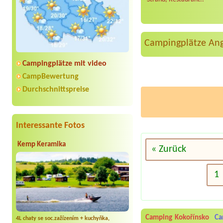
Campingplätze An
Campingplätze mit video
CampBewertung
Durchschnittspreise
Interessante Fotos
Kemp Keramika
« Zurück
1
Camping Kokořínsko
Ca
4L chaty se soc.zažízením + kuchyňka,