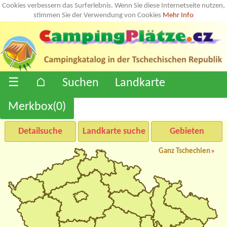
Cookies verbessern das Surferlebnis. Wenn Sie diese Internetseite nutzen,
stimmen Sie der Verwendung von Cookies
Mehr Info
☰
⌂
Suchen
Landkarte
Merkbox(
0
)
Detailsuche
Landkarte suche
Gebieten
Ganz Tschechien
»