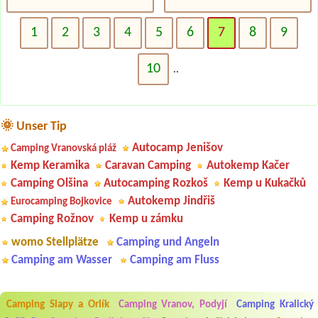
1
2
3
4
5
6
7
8
9
10
..
🌞 Unser Tip
Autocamp Jenišov
Camping Vranovská pláž
Kemp Keramika
Caravan Camping
Autokemp Kačer
Camping Olšina
Autocamping Rozkoš
Kemp u Kukačků
Autokemp Jindřiš
Eurocamping Bojkovice
Camping Rožnov
Kemp u zámku
womo Stellplätze
Camping und Angeln
Camping am Wasser
Camping am Fluss
Camping Slapy a Orlík
Camping Vranov, Podyjí
Camping Kralický