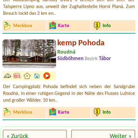
Der Autocamping Karlovy Dvory II breitet sich am Ufer der
Talsperre Lipno aus, unweit der Zughaltestelle Horní Planá. Zum
Besuch lockt das 2 km en..
Merkbox
Karte
Info
kemp Pohoda
Roudná
Südböhmen
Bezirk
Tábor
Der Campingplatz Pohoda befindet sich neben der Sandgrube
Roudná, in einer ruhigen Gegend in der Nähe des Flusses Lužnice
und großer Wälder. 10 km..
Merkbox
Karte
Info
« Zurück
Weiter »