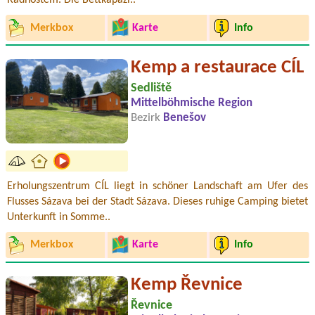
Radhoštěm. Die Bettkapazi..
Merkbox
Karte
Info
Kemp a restaurace CÍL
Sedliště
Mittelböhmische Region
Bezirk
Benešov
Erholungszentrum CÍL liegt in schöner Landschaft am Ufer des
Flusses Sázava bei der Stadt Sázava. Dieses ruhige Camping bietet
Unterkunft in Somme..
Merkbox
Karte
Info
Kemp Řevnice
Řevnice