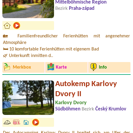
Mittelböhmische Region
Bezirk
Praha-západ
🏡 Familienfreundlicher Ferienhütten mit angenehmer
Atmosphäre
🛏️ 10 komfortable Ferienhütten mit eigenem Bad
🌿 Unterkunft inmitten d..
Merkbox
Karte
Info
Autokemp Karlovy
Dvory II
Karlovy Dvory
Südböhmen
Bezirk
Český Krumlov