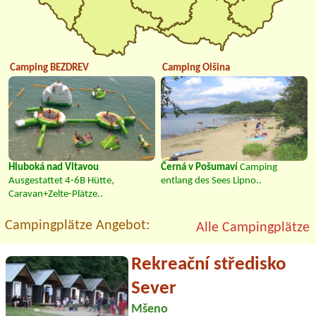
Camping BEZDREV
Camping Olšina
Hluboká nad Vltavou
Černá v Pošumaví
Camping
Ausgestattet 4-6B Hütte,
entlang des Sees Lipno..
Caravan+Zelte-Plätze..
Campingplätze Angebot:
Alle Campingplätze
Rekreační středisko
Sever
Mšeno