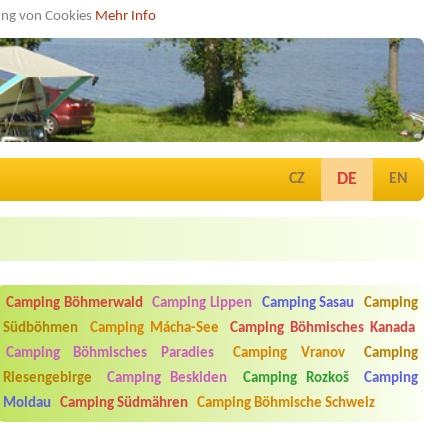
dung von Cookies
Mehr Info
DE
CZ
EN
Camping Böhmerwald
Camping Lippen
Camping Sasau
Camping
Südböhmen
Camping Mácha-See
Camping Böhmisches Kanada
Camping Böhmisches Paradies
Camping Vranov
Camping
Riesengebirge
Camping Beskiden
Camping Rozkoš
Camping
Moldau
Camping Südmähren
Camping Böhmische Schweiz