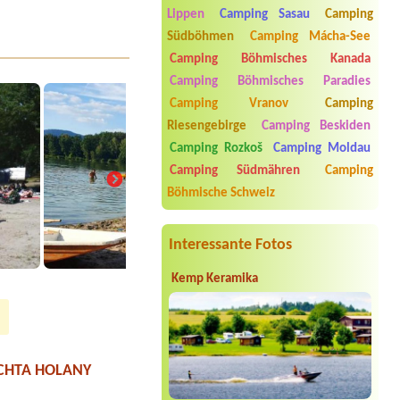
doma
Lippen
Camping Sasau
Camping
2 osoby chatka
Südböhmen
Camping Mácha-See
Termin ab 2026-08-07 |
Chatová
Camping Böhmisches Kanada
osada U Lesa
4L chata
Camping Böhmisches Paradies
Camping Vranov
Camping
Termin ab 2026-08-12 |
Kemp
Domaslavice
Riesengebirge
Camping Beskiden
1 place with electricity for 8 meter
Camping Rozkoš
Camping Moldau
caravan
Camping Südmähren
Camping
Termin ab 2026-08-10 |
Camping
Böhmische Schweiz
Olšina - Lipno
4L chatka
Interessante Fotos
Kemp Keramika
rčitě se zase do Holan
én. Vše ok.
JACHTA HOLANY