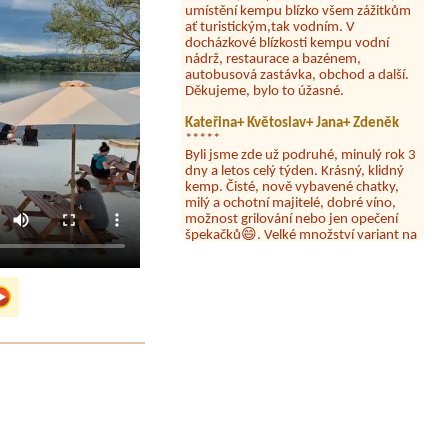
ať turistickým,tak vodním. V
docházkové blízkosti kempu vodní
nádrž, restaurace a bazénem,
autobusová zastávka, obchod a další.
Děkujeme, bylo to úžasné.
Kateřina+ Květoslav+ Jana+ Zdeněk
*****
Byli jsme zde už podruhé, minulý rok 3
dny a letos celý týden. Krásný, klidný
kemp. Čisté, nově vybavené chatky,
milý a ochotní majitelé, dobré víno,
možnost grilování nebo jen opečení
špekačků😄. Velké množství variant na
výlety po okolí. Za nás super dovolená
🤩🤩
Parta
***
Letos jsme zde po třetí a vždy jsme byli
spokojeni. Bohužel letos to byla bída s
úklidem toalet, toaletní papír neustále
chyběl a dva dny tam nebylo ani
mýdlo.
Jan Novotný
****
Jednoznačně nejlepší místo na Lipně.
Petra
*****