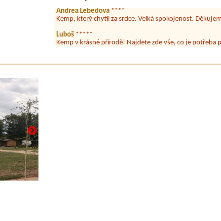
Kemp, který chytil za srdce. Velká spokojenost. Děkuje
Luboš
*****
Kemp v krásné přírodě! Najdete zde vše, co je potřeb
tuzemskou dovolenou. Rybník, pláž, borový les, odpovída
maringotky a restauraci se super nabídkou! Každý rok se
Lída
*****
Už se do Vašeho kempu zase moc těšíme! Na krásnou př
vynikající kuchyni!
Helena od Rakovníka
****
Byli jsme zde začátkem srpna 2022 na 1 týden. Hezké kli
dětského sportovního tábora. Bydleli jsme v obytném a
jídla i jiná než fritovaná, ceny normální, obsluha příjem
sociální zařízení, málo WC, jediné pro celý kemp, je to d
horká voda, špatně se ředí, takže jsem málem opařila v
chtěla revizi. V kuchyňce a sprchách binec a nefunkční b
nebo myjete nádobí ve studené vodě.
Danda
*****
Příjemný kemp ve stínu v borovém lese s vlastní pláží a 
Restaurace výborná a celý den otevřená. V sobotu hrál
Černocha a Angels. To by zážitek! Děkujeme!
Daniel
*****
Čisté ubytování. Personál snaživý. Velká nabídka v resta
retro v krásné přírodě.