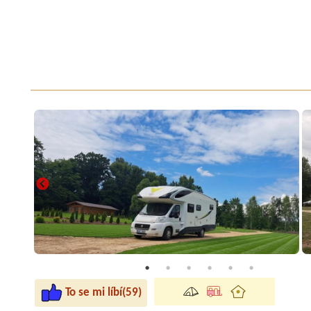
To se mi líbí(59)