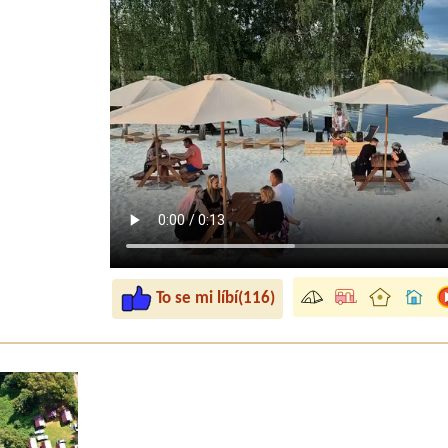
super
 Je to tam
žkoviny
om byli tak
To se mi líbí(116)