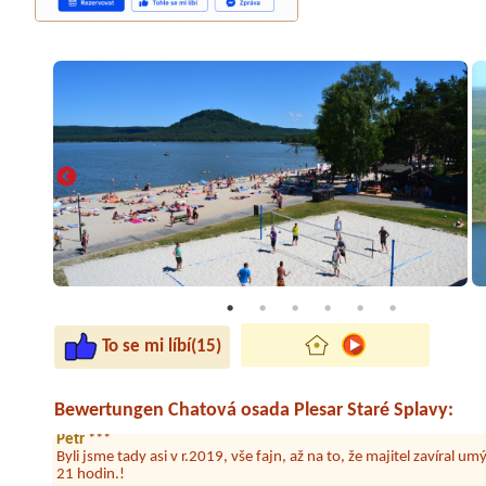
Pavlína Salátová
****
Byli jsme spokojeni, akorát na chatkách je málo teplé vody a není p
Wifi.
To se mi líbí(15)
Jana
****
Srpen 2024. Líbilo se nám, byli jsme spokojeni.
Bewertungen Chatová osada Plesar Staré Splavy:
Petr
***
Byli jsme tady asi v r.2019, vše fajn, až na to, že majitel zavíral u
21 hodin.!
Miroslav Michálek
*****