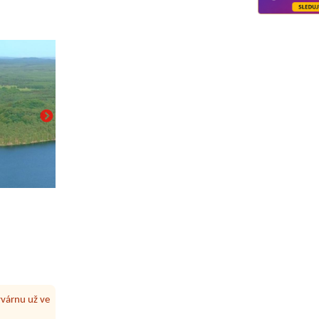
řipojení k
mývárnu už ve