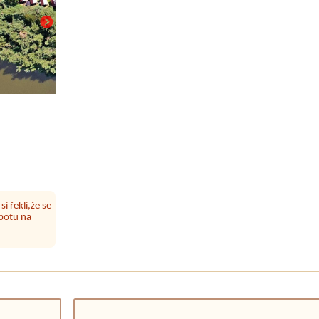
super. Skvělá
čit.
i řekli,že se
botu na