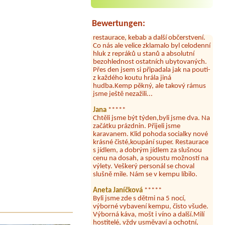
doplněný papír i utěrky, což při
množství návštěvníků není
samozřejmost. V kempu je obchod a
Bewertungen:
restaurace, kebab a další občerstvení.
Co nás ale velice zklamalo byl celodenní
hluk z repráků u stanů a absolutní
bezohlednost ostatních ubytovaných.
Přes den jsem si připadala jak na pouti-
z každého koutu hrála jiná
hudba.Kemp pěkný, ale takový rámus
jsme ještě nezažili...
Jana
*****
Chtěli jsme být týden,byli jsme dva. Na
začátku prázdnin. Přijeli jsme
karavanem. Klid pohoda socialky nové
krásné čisté,koupání super. Restaurace
s jídlem, a dobrým jídlem za slušnou
cenu na dosah, a spoustu možností na
výlety. Veškerý personál se choval
slušně mile. Nám se v kempu líbilo.
Aneta Janíčková
*****
Byli jsme zde s dětmi na 5 nocí,
výborné vybavení kempu, čisto všude.
Výborná káva, mošt i víno a další.Milí
hostitelé, vždy usměvaví a ochotní,
umístění kempu blízko všem zážitkům