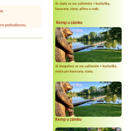
me.
4L chaty se soc.zažízením + kuchyňka,
karavany, stany, přímo u vody..
a pro pohodovou
jící chatky či
Kemp u zámku
 rádi vracíme :-)
írodu, výborné pivo a
dné prostředí i v době
utě.Restaurace dobrá,
4L bungalovy se soc.zažízením + kuchyňka,
ná. Jediné mínus mají
místa pro karavany, stany..
aleko. Sprchy - teče
noučata. I houpačka by
aterie. Buď se opaříte,
sprchou přímo na pláži.
a super kapela Marka
Kemp u zámku
uraci. Kemp ve stylu