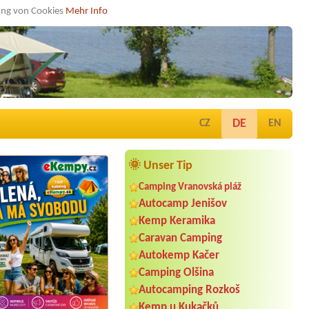
dung von Cookies
Mehr Info
DE
CZ
EN
🌞 Unser Tip
Camping Vranovská pláž
Autocamp Jenišov
Kemp Keramika
Caravan Camping
Autokemp Kačer
Camping Olšina
Autocamping Rozkoš
Kemp u Kukačků