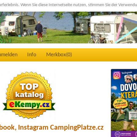
urferlebnis. Wenn Sie diese Internetseite nutzen, stimmen Sie der Verwen
nmelden
Info
Merkbox(
0
)
book, Instagram CampingPlatze.cz