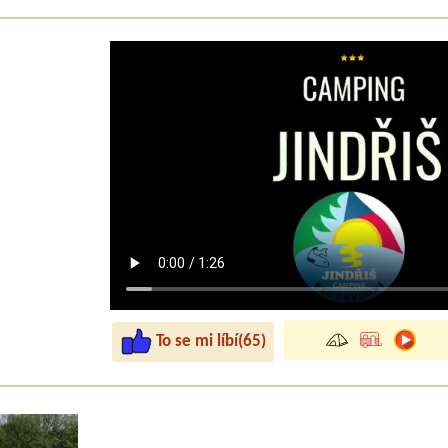
Věra
*****
Byli jsme zde s vnoučaty na víkend v maringotce. Útuln
rozumné, kuchyně výborná. Děti byly nadšené.
Tonda
*****
Děkujeme za báječný víkend! Zase přijedeme :-)
To se mi líbí(65)