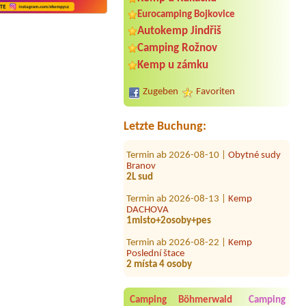
Eurocamping Bojkovice
Autokemp Jindřiš
Camping Rožnov
Termin ab 2026-08-05 |
Autokemp
Kristýna Jiránek
Kemp u zámku
4B Bungalow, 1 Person + 2 Kinder
Zugeben
Favoriten
Termin ab 2026-08-08 |
Kemp
Kajlovec
chatka pro 2 osoby + pes
Letzte Buchung:
Termin ab 2026-08-10 |
Obytné sudy
Branov
2L sud
Termin ab 2026-08-13 |
Kemp
DACHOVA
1misto+2osoby+pes
Termin ab 2026-08-22 |
Kemp
Poslední štace
2 místa 4 osoby
Termin ab 2026-07-31 |
Autokemp
Červený Hrádek
Camping Böhmerwald
Camping
Termin ab 2026-07-27 |
Penzion U nás