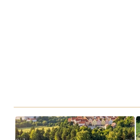
Blanka Stehlíková
*****
V tomto kempu sme byli naprosto spokojeni vse ciste a personal 
nenuzeme si na nic stezovat radi se tam vracime uz se moc tesime.
super dovolena mohu doporucit.
Eva Bitnerova
*****
Krásný místo velice ochotný majitelé toalety vždy čisté i sprchy lů
voňavé chatky čisté moc doporučuji dlouho se nám nestalo abych
spokojeni a věřím že sem určitě zavítáme