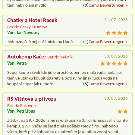
tam nebylo ani mýdlo.
(9)
Camp Bewertungen
»
Chatky a Hotel Racek
31. 07. 2026
Bezirk: Český Krumlov
Von: Jan Novotný
Jednoznačně nejlepší místo na Lipně.
(1)
Camp Bewertungen
»
Autokemp Kačer
30. 07. 2026
Bezirk: Mělník
Von: Petra
Super kemp skvělí lidé jídlo prostě super jen malá vada nedají se
tam.ve Stánku koupit cigarety a potraviny jinak luxus voda na
koupàní super jak u moře
(5)
Camp Bewertungen
»
RS Višňová u přívozu
30. 07. 2026
Bezirk: Rakovník
Von: Petr Libus
Z 28.7. na 29.7.2026 jsme jako skupinka (8 lidí )přespávali v tomto
kempu. 29.7. večer se šesti z nás udělalo (tedy čirou náhodou
všem, kteří pili z kohoutku označeného jako pitná voda) velmi