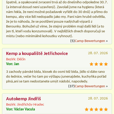
špatně, a opakované zvracení trvá až do dnešního odpoledne 30.7.
(a interval dosud není uzavřený). Zavolali jsme na hygienu (která
nám řekla, že není možné požadavek vyřídit do 30 dnů) a přímo do
kempu, aby více lidí nedopadlo jako my. Paní nám hrubě odvětila,
že je to náhoda, že se postižení pouze nadýchali výparů z
Berounky. Bohužel už víme, že stejný problém mají další lidi (a to
jen ti, kteří vodu konzumovali). V nejbližších dnech doporučuji se
místu (nebo minimálně kohoutku vyhnout).
(5)
Camp Bewertungen
»
Kemp a koupaliště Jetřichovice
28. 07. 2026
Bezirk: Děčín
Von: Jan
3 zachody pánské bida, kiosek do osmi též bida, jidlo si dáte rano
do lednice, večer ho tam po výšlapu junenajdete, kuchyňka pořád
plná,ani se tam nedostanete umýt nádobí, naposledy.
(37)
Camp Bewertungen
»
Autokemp Jindřiš
28. 07. 2026
Bezirk: Jindřichův Hradec
Von: Václav Vacula