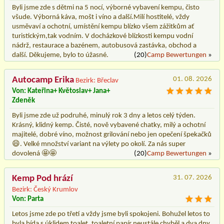
Byli jsme zde s dětmi na 5 nocí, výborné vybavení kempu, čisto
všude. Výborná káva, mošt i víno a další.Milí hostitelé, vždy
usměvaví a ochotní, umístění kempu blízko všem zážitkům ať
turistickým,tak vodním. V docházkové blízkosti kempu vodní
nádrž, restaurace a bazénem, autobusová zastávka, obchod a
další. Děkujeme, bylo to úžasné.
(20)
Camp Bewertungen
»
Autocamp Erika
01. 08. 2026
Bezirk: Břeclav
Von: Kateřina+ Květoslav+ Jana+
Zdeněk
Byli jsme zde už podruhé, minulý rok 3 dny a letos celý týden.
Krásný, klidný kemp. Čisté, nově vybavené chatky, milý a ochotní
majitelé, dobré víno, možnost grilování nebo jen opečení špekačků
😄. Velké množství variant na výlety po okolí. Za nás super
dovolená 🤩🤩
(20)
Camp Bewertungen
»
Kemp Pod hrází
31. 07. 2026
Bezirk: Český Krumlov
Von: Parta
Letos jsme zde po třetí a vždy jsme byli spokojeni. Bohužel letos to
byla bída s úklidem toalet, toaletní papír neustále chyběl a dva dny