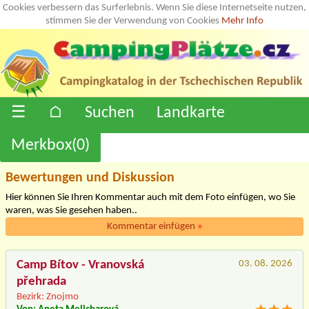
Cookies verbessern das Surferlebnis. Wenn Sie diese Internetseite nutzen,
stimmen Sie der Verwendung von Cookies
Mehr Info
☰
⌂
Suchen
Landkarte
Merkbox(
0
)
Bewertungen und Diskussion
Hier können Sie Ihren Kommentar auch mit dem Foto einfügen, wo Sie
waren, was Sie gesehen haben..
Kommentar einfügen
»
Camp Bítov - Vranovská
03. 08. 2026
přehrada
Bezirk: Znojmo