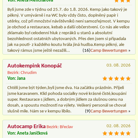
Von: Aneta Melicharová
Byli jsme zde v týdnu od 25.7. do 1.8. 2026. Kemp jako takový je
pěkný. V umývárně i na WC bylo vždy čisto, doplněný papír i
utěrky, což při množství návštěvníků není samozřejmost. V kempu
je obchod a restaurace, kebab a další občerstvení. Co nás ale velice
zklamalo byl celodenní hluk z repráků u stanů a absolutní
bezohlednost ostatních ubytovaných. Přes den jsem si připadala
jak na pouti- z každého koutu hrála jiná hudba.Kemp pěkný, ale
takový rámus jsme ještě nezažili...
(16)
Camp Bewertungen
»
Autokempink Konopáč
03. 08. 2026
Bezirk: Chrudim
Von: Jana
Chtěli jsme být týden,byli jsme dva. Na začátku prázdnin. Přijeli
jsme karavanem. Klid pohoda socialky nové krásné čisté,koupání
super. Restaurace s jídlem, a dobrým jídlem za slušnou cenu na
dosah, a spoustu možností na výlety. Veškerý personál se choval
slušně mile. Nám se v kempu líbilo.
(9)
Camp Bewertungen
»
Autocamp Erika
02. 08. 2026
Bezirk: Břeclav
Von: Aneta Janíčková