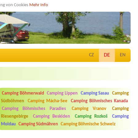
dung von Cookies
Mehr Info
DE
CZ
EN
Camping Böhmerwald
Camping Lippen
Camping Sasau
Camping
Südböhmen
Camping Mácha-See
Camping Böhmisches Kanada
Camping Böhmisches Paradies
Camping Vranov
Camping
Riesengebirge
Camping Beskiden
Camping Rozkoš
Camping
Moldau
Camping Südmähren
Camping Böhmische Schweiz