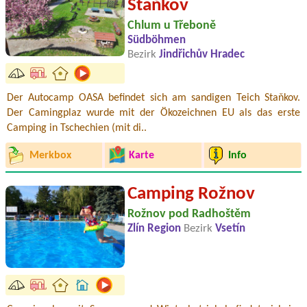
Staňkov
Chlum u Třeboně
Südböhmen
Bezirk
Jindřichův Hradec
Der Autocamp OASA befindet sich am sandigen Teich Staňkov.
Der Camingplaz wurde mit der Ökozeichnen EU als das erste
Camping in Tschechien (mit di..
Merkbox
Karte
Info
Camping Rožnov
Rožnov pod Radhoštěm
Zlín Region
Bezirk
Vsetín