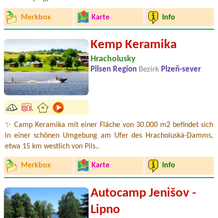
Merkbox
Karte
Info
Kemp Keramika
Hracholusky
Pilsen Region
Bezirk
Plzeň-sever
✨ Camp Keramika mit einer Fläche von 30.000 m2 befindet sich
in einer schönen Umgebung am Ufer des Hracholuská-Damms,
etwa 15 km westlich von Pils..
Merkbox
Karte
Info
Autocamp Jenišov -
Lipno