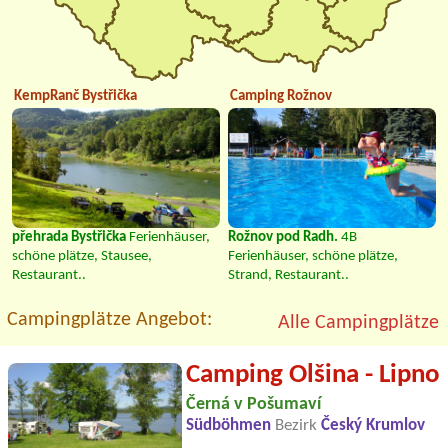
KempRanč Bystřička
Camping Rožnov
přehrada Bystřička
Ferienhäuser,
Rožnov pod Radh.
4B
schöne plätze, Stausee,
Ferienhäuser, schöne plätze,
Restaurant..
Strand, Restaurant..
Campingplätze Angebot:
Alle Campingplätze
Camping Olšina - Lipno
Černá v Pošumaví
Südböhmen
Bezirk
Český Krumlov