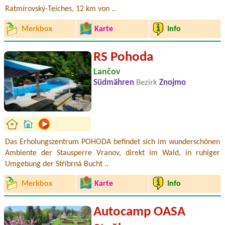
Ratmírovský-Teiches, 12 km von ..
Merkbox
Karte
Info
RS Pohoda
Lančov
Südmähren
Bezirk
Znojmo
Das Erholungszentrum POHODA befindet sich im wunderschönen
Ambiente der Stausperre Vranov, direkt im Wald, in ruhiger
Umgebung der Stříbrná Bucht ..
Merkbox
Karte
Info
Autocamp OASA