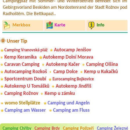
Campingplaz mit Sommer- und Winterbetrieb befindet sich im
Gebirgsvorland Beskiden am Nordostenrand der Stadt Rožnov pod
Radhoštěm. Die Bettkapazi..
Merkbox
Karte
Info
🌞 Unser Tip
Autocamp Jenišov
Camping Vranovská pláž
Kemp Keramika
Autokemp Dolní Morava
Caravan Camping
Autokemp Kačer
Camping Olšina
Autocamping Rozkoš
Camp Dolce
Kemp u Kukačků
Sportcentrum Doubí
Eurocamping Bojkovice
Autokemp U Tomášků
Autokemp Jindřiš
Camping Rožnov
Kemp u zámku
womo Stellplätze
Camping und Angeln
Camping am Wasser
Camping am Fluss
Camping Chřiby
Camping Brdy
Camping Pojizeří
Camping Železné