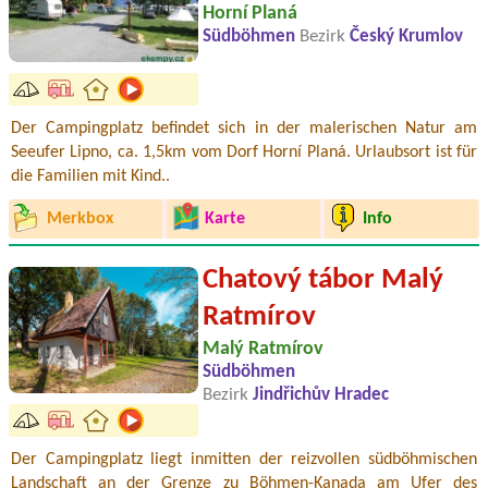
Horní Planá
Südböhmen
Bezirk
Český Krumlov
Der Campingplatz befindet sich in der malerischen Natur am
Seeufer Lipno, ca. 1,5km vom Dorf Horní Planá. Urlaubsort ist für
die Familien mit Kind..
Merkbox
Karte
Info
Chatový tábor Malý
Ratmírov
Malý Ratmírov
Südböhmen
Bezirk
Jindřichův Hradec
Der Campingplatz liegt inmitten der reizvollen südböhmischen
Landschaft an der Grenze zu Böhmen-Kanada am Ufer des