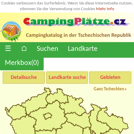
Cookies verbessern das Surferlebnis. Wenn Sie diese Internetseite nutzen,
stimmen Sie der Verwendung von Cookies
Mehr Info
☰
⌂
Suchen
Landkarte
Merkbox(
0
)
Detailsuche
Landkarte suche
Gebieten
Ganz Tschechien
»