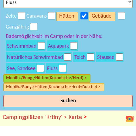
Zelte
Caravans
Hütten
Gebäude
Ganzjährig
Bademöglichkeit im Camp oder in der Nähe:
Schwimmbad
Aquapark
Natürliches Schwimmbad
Teich
Stausee
See, Sandsee
Fluss
Mobilh./Bung./Hütten(Kochnische/Herd) >
Mobilh./Bung./Hütten(Kochnische/Herd+Dusche) >
Suchen
>
Campingplätze»
'Krtiny' >
Karte