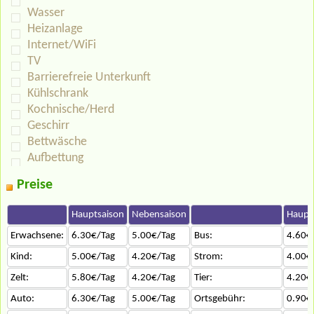
Wasser
Heizanlage
Internet/WiFi
TV
Barrierefreie Unterkunft
Kühlschrank
Kochnische/Herd
Geschirr
Bettwäsche
Aufbettung
Preise
Hauptsaison
Nebensaison
Haupt
Erwachsene:
6.30€/Tag
5.00€/Tag
Bus:
4.60€
Kind:
5.00€/Tag
4.20€/Tag
Strom:
4.00€
Zelt:
5.80€/Tag
4.20€/Tag
Tier:
4.20€
Auto:
6.30€/Tag
5.00€/Tag
Ortsgebühr:
0.90€