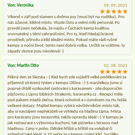
Von: Veronika
09. 09. 2021
Víkend v září pod stanem s dvěma psy (musí být na vodítku). Pro
nás úžasné, klidné místo. Všude čisto a velmi milý personál. Po
pravdě jsem nečekala, že najdu v Čechách kemp kvalitou
srovnatelný s těmi zahraničními. Pro ty, kteří hledají krásné
prostředí, přírodu a klid ideální místo. Pokud máte rádi rušné
kempy a noční život, tento není dobrá volba. Určitě se vrátíme, ty
západy slunce jsou návykové:-)
Von: Martin Otto
02. 08. 2021
Pěkný den ze Slezska :-) Rád bych zde vyjádřil velké poděkování za
příjemně strávený týden v kempu Olšina :-) S manželkou jsme si
poprvé chtěli vyzkoušet cestování s karavanem - zde doporučím
půjčovnu z Lipnu blízkých Strakonic, karavanky.cz . Recepci měla
pod palcem mladá slečna, která ochotně a s úsměvem na rtu řešila
veškeré dotazy. Majitel kempu vybírá návštěvníkům místo tak,
aby si navzájem nepřekáželi ve výhledu na hladinu Lipna. Místa
pro karavany jsou terasovitá, takže opravdu ideál :-) V kempu je
jak restaurace s výbornou kuchyní, tak pizzerka s terasou nad
hladinou. Ceny v poho. Dětské hřiště a hřiště na volejbal či
nohejbal také ideál. V 10 večer je v kempu úplný klid. Sociálky