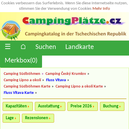
Cookies verbessern das Surferlebnis. Wenn Sie diese Internetseite nutzen,
stimmen Sie der Verwendung von Cookies
Mehr Info
☰
⌂
Suchen
Landkarte
Merkbox(
0
)
Camping Südböhmen
»
Camping Český Krumlov
»
Camping Lipno a okolí
»
Fluss Vltava
»
Camping Südböhmen Karte
»
Camping Lipno a okolí Karte
»
Fluss Vltava Karte
»
Kapazitäten
Ausstattung
Preise 2026
Buchung
Lage
Rezensionen