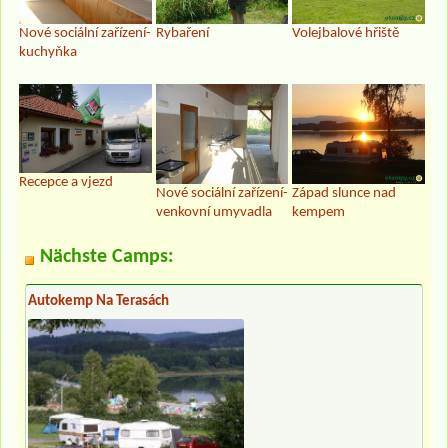
Nové sociální zařízení-
Rybaření
Volejbalové hřiště
kuchyňka
Recepce a vjezd
Nové sociální zařízení-
Západ slunce nad
venkovní umyvadla
kempem
Nächste Camps:
Autokemp Na Terasách