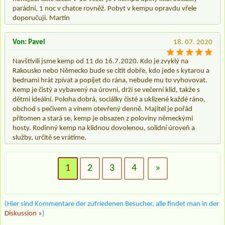
parádní, 1 noc v chatce rovněž. Pobyt v kempu opravdu vřele
doporučuji. Martin
Von: Pavel
18. 07. 2020
Navštívili jsme kemp od 11 do 16.7.2020. Kdo je zvyklý na
Rakousko nebo Německo bude se citit dobře, kdo jede s kytarou a
bednami hrát zpívat a popíjet do rána, nebude mu to vyhovovat.
Kemp je čistý a vybavený na úrovni, drží se večerní klid, takže s
dětmi ideální. Poloha dobrá, sociálky čisté a uklizené každé ráno,
obchod s pečivem a vínem otevřený denně. Majitel je pořád
přítomen a stará se, kemp je obsazen z poloviny německými
hosty. Rodinný kemp na klidnou dovolenou, solidní úroveň a
služby, určitě se vrátíme.
1
2
3
4
»
(Hier sind Kommentare der zufriedenen Besucher, alle findet man in der
Diskussion »
)