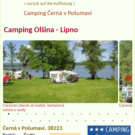
«
zurück auf die Auflistung
|
Camping Černá v Pošumaví
Camping Olšina - Lipno
Caravan places at water, kempová
Caravan 
místa u vody
Černá v Pošumaví
, 38223