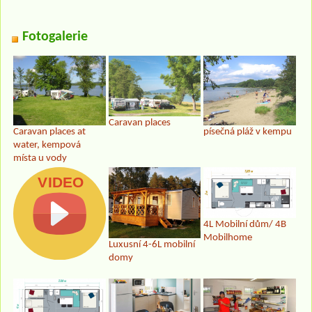
Fotogalerie
Caravan places
Caravan places at
písečná pláž v kempu
water, kempová
místa u vody
4L Mobilní dům/ 4B
Mobilhome
Luxusní 4-6L mobilní
domy