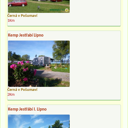
Černá v Pošumaví
1Km
Kemp Jestřabí Lipno
Černá v Pošumaví
2Km
Kemp Jestřábí I. Lipno