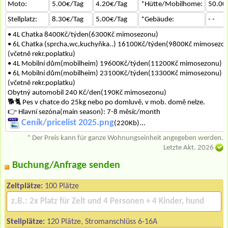
Moto:
5.00€/Tag
4.20€/Tag
*Hütte/Mobilhome:
50.00
Stellplatz:
8.30€/Tag
5.00€/Tag
*Gebäude:
- -
• 4L Chatka 8400Kč/týden(6300Kč mimosezonu)
• 6L Chatka (sprcha,wc,kuchyňka..) 16100Kč/týden(9800Kč mimosezo
(včetně rekr.poplatku)
• 4L Mobilní dům(mobilheim) 19600Kč/týden(11200Kč mimosezonu)
• 6L Mobilní dům(mobilheim) 23100Kč/týden(13300Kč mimosezonu)
(včetně rekr.poplatku)
Obytný automobil 240 Kč/den(190Kč mimosezonu)
🐕‍🐈 Pes v chatce do 25kg nebo po domluvě, v mob. domě nelze.
👉 Hlavní sezóna(main season): 7-8 měsíc/month
Ceník/pricelist 2025.png
(220Kb)...
* Der Preis kann für ganze Wohnungseinheit angegeben werden.
Letzte Akt. 2026
Buchung/Anfrage senden
Zeltplätze:
100 Plätze
Stellplätze:
120 Plätze, Stromanschlüss 6-16A