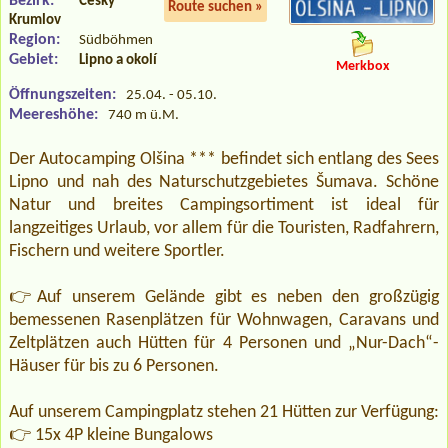
Bezirk:
Český
Route suchen »
Krumlov
Region:
Südböhmen
Gebiet:
Lipno a okolí
Merkbox
Öffnungszeiten:
25.04. - 05.10.
Meereshöhe:
740 m ü.M.
Der Autocamping Olšina *** befindet sich entlang des Sees
Lipno und nah des Naturschutzgebietes Šumava. Schöne
Natur und breites Campingsortiment ist ideal für
langzeitiges Urlaub, vor allem für die Touristen, Radfahrern,
Fischern und weitere Sportler.
👉Auf unserem Gelände gibt es neben den großzügig
bemessenen Rasenplätzen für Wohnwagen, Caravans und
Zeltplätzen auch Hütten für 4 Personen und „Nur-Dach“-
Häuser für bis zu 6 Personen.
Auf unserem Campingplatz stehen 21 Hütten zur Verfügung:
👉 15x 4P kleine Bungalows