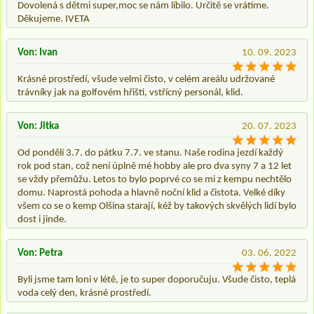
Dovolená s dětmi super,moc se nám líbilo. Určitě se vrátíme.
Děkujeme. IVETA
Von: Ivan
10. 09. 2023
Krásné prostředí, všude velmi čisto, v celém areálu udržované
trávníky jak na golfovém hřišti, vstřícný personál, klid.
Von: Jitka
20. 07. 2023
Od pondělí 3.7. do pátku 7.7. ve stanu. Naše rodina jezdí každý
rok pod stan, což není úplně mé hobby ale pro dva syny 7 a 12 let
se vždy přemůžu. Letos to bylo poprvé co se mi z kempu nechtělo
domu. Naprostá pohoda a hlavně noční klid a čistota. Velké díky
všem co se o kemp Olšina starají, kéž by takových skvělých lidí bylo
dost i jinde.
Von: Petra
03. 06. 2022
Byli jsme tam loni v létě, je to super doporučuju. Všude čisto, teplá
voda celý den, krásné prostředí.