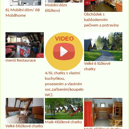
Mobilní dům
6L Mobilní dům/ 6B
6lůžkový
Obchůdek s
Mobilhome
každodenním
pečivem a potraviny
menší Restaurace
Velké 6 lůžkové
chatky
4/6L chatky s vlastní
kuchyňkou,
posezením a vlastním
soc.zařízením(koupelna,
WC).
Malé 4lůžkové chatky
Velké 6lůžkové chatky