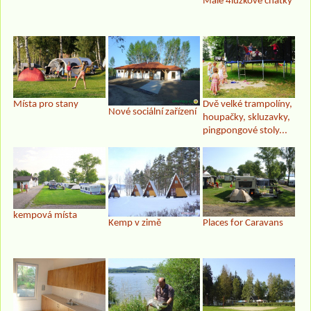
Malé 4lůžkové chatky
Místa pro stany
Dvě velké trampolíny,
Nové sociální zařízení
houpačky, skluzavky,
pingpongové stoly...
kempová místa
Kemp v zimě
Places for Caravans