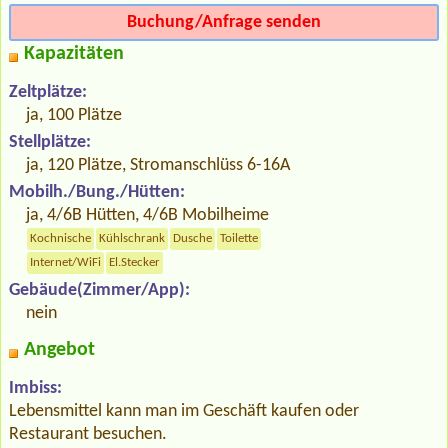
Buchung/Anfrage senden
Kapazitäten
Zeltplätze:
ja, 100 Plätze
Stellplätze:
ja, 120 Plätze, Stromanschlüss 6-16A
Mobilh./Bung./Hütten:
ja, 4/6B Hütten, 4/6B Mobilheime
Kochnische
Kühlschrank
Dusche
Toilette
Internet/WiFi
El.Stecker
Gebäude(Zimmer/App):
nein
Angebot
Imbiss:
Lebensmittel kann man im Geschäft kaufen oder
Restaurant besuchen.