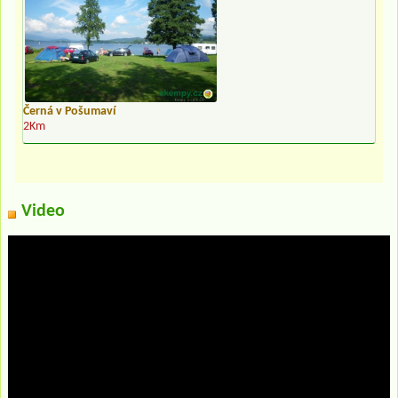
Černá v Pošumaví
2Km
Video