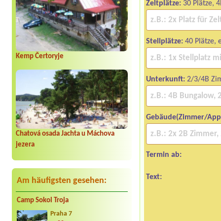
Zeltplätze:
30 Plätze, 
Stellplätze:
40 Plätze, 
Kemp Čertoryje
Unterkunft:
2/3/4B Zi
Gebäude(Zimmer/App
Chatová osada Jachta u Máchova
jezera
Termin ab:
Text:
Am häufigsten gesehen:
Camp Sokol Troja
Praha 7