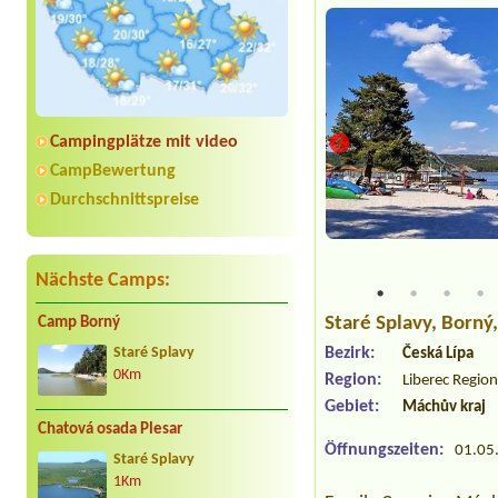
Campingplätze mit video
CampBewertung
Durchschnittspreise
o
Nächste Camps:
Staré Splavy
, Borný
Camp Borný
Bezirk:
Staré Splavy
Česká Lípa
0Km
Region:
Liberec Regio
Gebiet:
Máchův kraj
Chatová osada Plesar
Öffnungszeiten:
01.05.
Staré Splavy
1Km