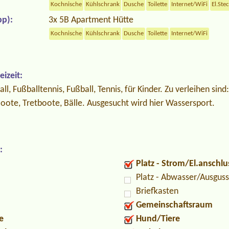
Kochnische
Kühlschrank
Dusche
Toilette
Internet/WiFi
El.Ste
p):
3x 5B Apartment Hütte
Kochnische
Kühlschrank
Dusche
Toilette
Internet/WiFi
izeit:
all, Fußballtennis, Fußball, Tennis, für Kinder. Zu verleihen sind
Boote, Tretboote, Bälle. Ausgesucht wird hier Wassersport.
:
Platz - Strom/El.anschlu
Platz - Abwasser/Ausguss
Briefkasten
Gemeinschaftsraum
e
Hund/Tiere