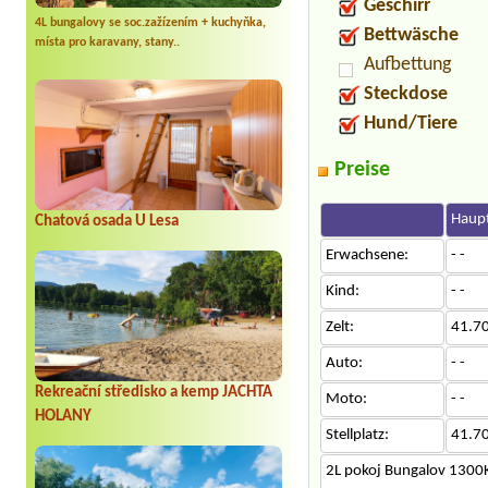
Geschirr
4L bungalovy se soc.zažízením + kuchyňka,
Bettwäsche
místa pro karavany, stany..
Aufbettung
Steckdose
Hund/Tiere
Preise
Haupt
Chatová osada U Lesa
Erwachsene:
- -
Kind:
- -
Zelt:
41.7
Auto:
- -
Rekreační středisko a kemp JACHTA
Moto:
- -
HOLANY
Stellplatz:
41.7
2L pokoj Bungalov 1300