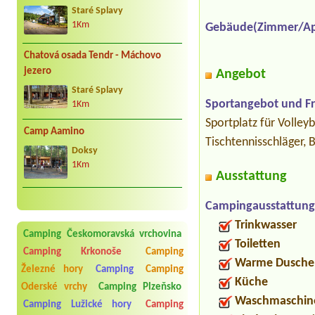
Staré Splavy
1Km
Gebäude(Zimmer/Ap
Chatová osada Tendr - Máchovo
jezero
Angebot
Staré Splavy
Sportangebot und Fre
1Km
Sportplatz für Volleyb
Camp Aamino
Tischtennisschläger, 
Doksy
1Km
Ausstattung
Campingausstattung
Trinkwasser
Camping Českomoravská vrchovina
Toiletten
Camping Krkonoše
Camping
Warme Dusche
Železné hory
Camping
Camping
Küche
Oderské vrchy
Camping Plzeňsko
Waschmaschin
Camping Lužické hory
Camping