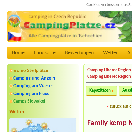
Cookies verbessern das S
Home
Landkarte
Bewertungen
Wetter
A
Camping Liberec Region
womo Stellplätze
Camping Liberec Region 
Camping und Angeln
Camping am Wasser
Kapazitäten
Auss
Camping am Fluss
Camps Slowakei
«
zurück auf d
Wetter
Family kemp 