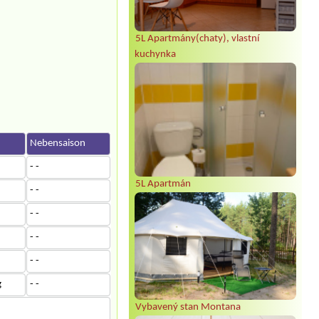
5L Apartmány(chaty), vlastní
kuchynka
Nebensaison
- -
5L Apartmán
- -
- -
- -
- -
g
- -
Vybavený stan Montana