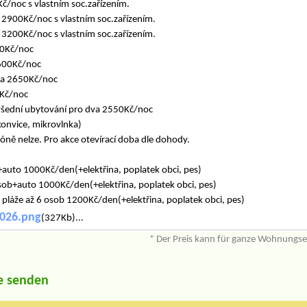
č/noc s vlastním soc.zařízením.
 2900Kč/noc s vlastním soc.zařízením.
 3200Kč/noc s vlastním soc.zařízením.
50Kč/noc
600Kč/noc
na 2650Kč/noc
0Kč/noc
všední ubytování pro dva 2550Kč/noc
konvice, mikrovlnka)
óně nelze. Pro akce otevírací doba dle dohody.
+auto 1000Kč/den(+elektřina, poplatek obci, pes)
sob+auto 1000Kč/den(+elektřina, poplatek obci, pes)
pláže až 6 osob 1200Kč/den(+elektřina, poplatek obci, pes)
2026.png
(327Kb)...
* Der Preis kann für ganze Wohnungs
e senden