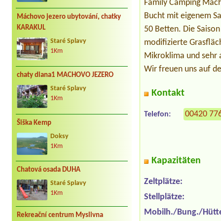
Family Camping Mácho
Bucht mit eigenem Sa
Máchovo jezero ubytování, chatky
KARAKUL
50 Betten. Die Saison
Staré Splavy
modifizierte Grasflä
1Km
Mikroklima und sehr 
Wir freuen uns auf d
chaty diana1 MACHOVO JEZERO
Staré Splavy
Kontakt
1Km
00420 77
Telefon:
Šiška Kemp
Doksy
1Km
Kapazitäten
Chatová osada DUHA
Zeltplätze:
Staré Splavy
1Km
Stellplätze:
Mobilh./Bung./Hütt
Rekreační centrum Myslivna