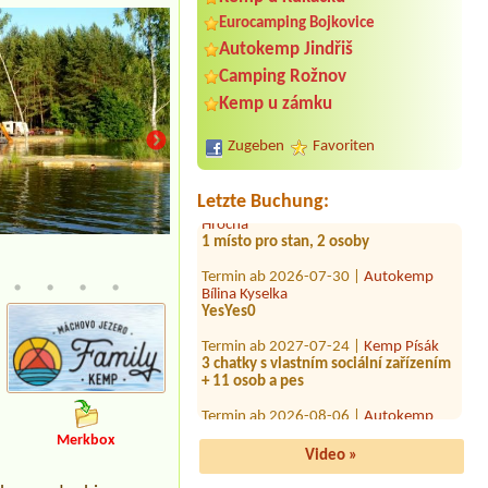
Eurocamping Bojkovice
Autokemp Jindřiš
Termin ab 2026-08-16 |
Autocamp
Nové Město
Camping Rožnov
2 Wohnmobiele
Kemp u zámku
Termin ab 2026-08-04 |
Camping
Praha Klánovice*****
Zugeben
Favoriten
Termin ab 2026-08-03 |
Kemp U
Hrocha
Letzte Buchung:
1 místo pro stan, 2 osoby
Termin ab 2026-07-30 |
Autokemp
Bílina Kyselka
YesYes0
Termin ab 2027-07-24 |
Kemp Písák
3 chatky s vlastním sociální zařízením
+ 11 osob a pes
Termin ab 2026-08-06 |
Autokemp
Bílina Kyselka
2 místa u vody + 4 osoby 1dítě
Merkbox
Video »
Termin ab 2026-07-26 |
Camp Horní
Lipka