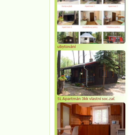
ubytování
5L Apartmán 3kk vlastní soc.zař.