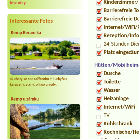
Kinderzimmer/
Jeseníky
Barrierefreie To
Barrierefreie 
Interessante Fotos
Internet/WiFi/
Kemp Keramika
Rezeption/Inf
24-Stunden Die
Platz eingezäu
Hütten/Mobilheim
Dusche
4L chaty se soc.zažízením + kuchyňka,
Toilette
karavany, stany, přímo u vody..
Wasser
Heizanlage
Kemp u zámku
Internet/WiFi
TV
Kühlschrank
Kochnische/He