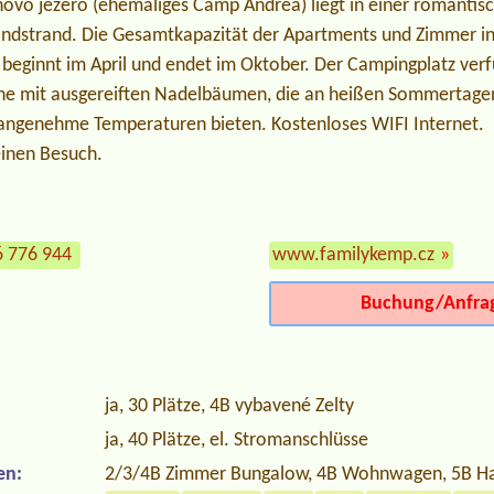
vo jezero (ehemaliges Camp Andrea) liegt in einer romantis
ndstrand. Die Gesamtkapazität der Apartments und Zimmer i
 beginnt im April und endet im Oktober. Der Campingplatz verf
che mit ausgereiften Nadelbäumen, die an heißen Sommertagen 
angenehme Temperaturen bieten. Kostenloses WIFI Internet.
einen Besuch.
6 776 944
www.familykemp.cz
»
Buchung/Anfra
ja, 30 Plätze, 4B vybavené Zelty
ja, 40 Plätze, el. Stromanschlüsse
en:
2/3/4B Zimmer Bungalow, 4B Wohnwagen, 5B H