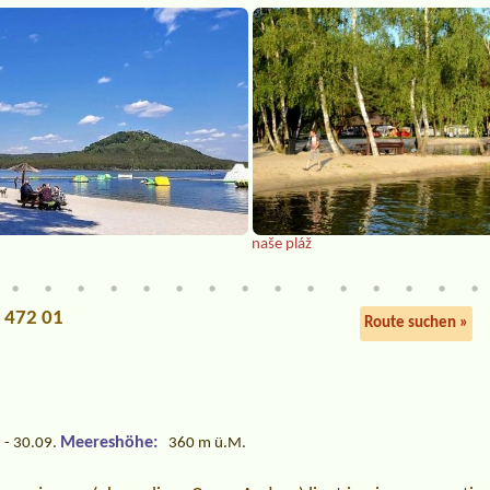
naše pláž
, 472 01
Route suchen »
n
Meereshöhe:
 - 30.09.
360 m ü.M.