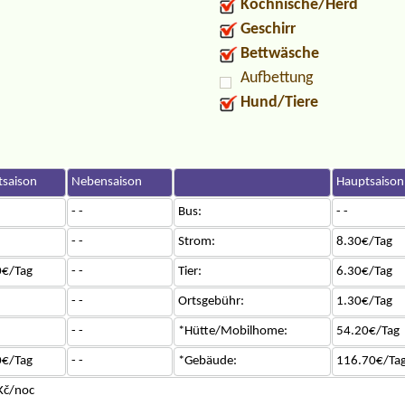
Kochnische/Herd
Geschirr
Bettwäsche
Aufbettung
Hund/Tiere
saison
Nebensaison
Hauptsaison
- -
Bus:
- -
- -
Strom:
8.30€/Tag
0€/Tag
- -
Tier:
6.30€/Tag
- -
Ortsgebühr:
1.30€/Tag
- -
*Hütte/Mobilhome:
54.20€/Tag
0€/Tag
- -
*Gebäude:
116.70€/Ta
Kč/noc