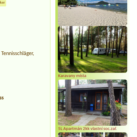
cker
: Tennisschläger,
Karavany místa
ss
5L Apartmán 2kk vlastní soc.zař.