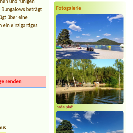
chen und ruhigen
1 místo pro stan, 2 osoby
Fotogalerie
n Bungalows beträgt
Termin ab 2026-07-30 |
ATC Šlechtův
palouk
ügt über eine
1x3L
ein einzigartiges
Termin ab 2026-08-08 |
Autokemp
Baška
4L apartmán, 4 osoby, lůžkoviny
Termin ab 2026-07-24 |
Koupaliště a
kemp Chlumec nad Cidlinou
chatka 4 osoby
ge senden
naše pláž
aus