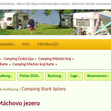
urferlebnis. Wenn Sie diese Internetseite nutzen, stimmen Sie der Verwen
nmelden
Info
Merkbox(
0
)
»
Camping Česká Lípa
»
Camping Máchův kraj
»
Karte
»
Camping Máchův kraj Karte
»
tattung
Preise 2026
Buchung
Lage
Rezensionen
Camping Staré Splavy
ie Auflistung
|
Máchovo jezero