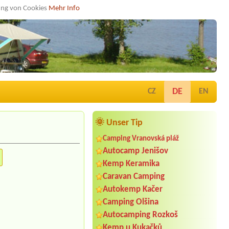
dung von Cookies
Mehr Info
DE
CZ
EN
🌞 Unser Tip
Camping Vranovská pláž
Autocamp Jenišov
Kemp Keramika
Caravan Camping
Autokemp Kačer
Camping Olšina
Autocamping Rozkoš
Kemp u Kukačků