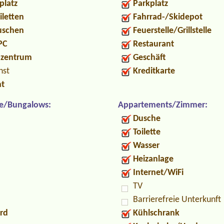
platz
Parkplatz
iletten
Fahrrad-/Skidepot
Duschen
Feuerstelle/Grillstelle
PC
Restaurant
ozentrum
Geschäft
nst
Kreditkarte
nt
e/Bungalows:
Appartements/Zimmer:
Dusche
Toilette
Wasser
Heizanlage
Internet/WiFi
TV
Barrierefreie Unterkunft
rd
Kühlschrank