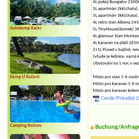
4L pokoj Bungalov 2500K
5L apartmán 2kk(chata),
5L apartmán 3kk(chata),
4L retro stan Albena 24
Autokemp Kačer
5L TinyHouse(domek) 3
4L glamour Stan Monta
4L karavan na pláži 265
2+1L Posed v bažině, ne
(všude je lednice, varná 
Ubytování na 1 noc v sez
Kemp U Kučerů
Místo pro stan 1-6 osob
Místo pro karavan 1-6 o
Místo pro karavan kolem 
Ceník/Pricelist 
Camping Rožnov
Buchung/Anfrag