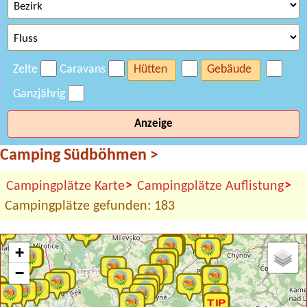
Zelte
Caravans
Hütten
Gebäude
Ganzjährig
Anzeige
Camping Südböhmen
>
>
>
Campingplätze Karte
Campingplätze Auflistung
Campingplätze gefunden: 183
+
−