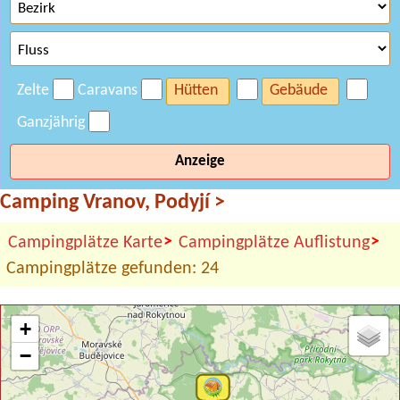
Zelte
Caravans
Hütten
Gebäude
Ganzjährig
Anzeige
Camping Vranov, Podyjí
>
>
>
Campingplätze Karte
Campingplätze Auflistung
Campingplätze gefunden: 24
+
−