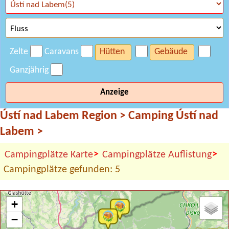
Zelte
Caravans
Hütten
Gebäude
Ganzjährig
Anzeige
Ústí nad Labem Region
>
Camping Ústí nad
Labem
>
>
>
Campingplätze Karte
Campingplätze Auflistung
Campingplätze gefunden: 5
+
−