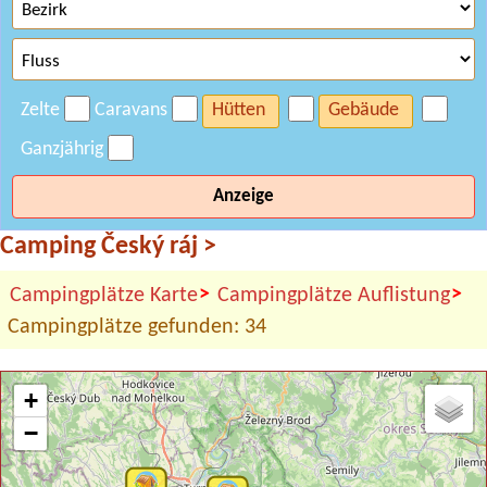
Zelte
Caravans
Hütten
Gebäude
Ganzjährig
Anzeige
Camping Český ráj
>
>
>
Campingplätze Karte
Campingplätze Auflistung
Campingplätze gefunden: 34
+
−