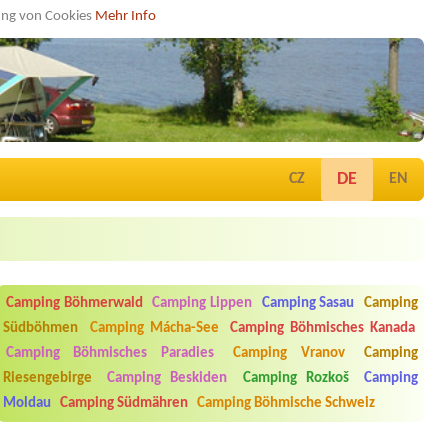
dung von Cookies
Mehr Info
DE
CZ
EN
Camping Böhmerwald
Camping Lippen
Camping Sasau
Camping
Südböhmen
Camping Mácha-See
Camping Böhmisches Kanada
Camping Böhmisches Paradies
Camping Vranov
Camping
Riesengebirge
Camping Beskiden
Camping Rozkoš
Camping
Moldau
Camping Südmähren
Camping Böhmische Schweiz