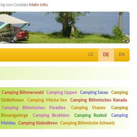
dung von Cookies
Mehr Info
DE
CZ
EN
Camping Böhmerwald
Camping Lippen
Camping Sasau
Camping
Südböhmen
Camping Mácha-See
Camping Böhmisches Kanada
Camping Böhmisches Paradies
Camping Vranov
Camping
Riesengebirge
Camping Beskiden
Camping Rozkoš
Camping
Moldau
Camping Südmähren
Camping Böhmische Schweiz