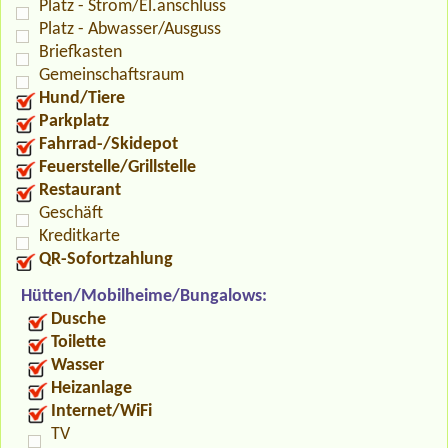
Platz - Strom/El.anschluss
Platz - Abwasser/Ausguss
Briefkasten
Gemeinschaftsraum
Hund/Tiere
Parkplatz
Fahrrad-/Skidepot
Feuerstelle/Grillstelle
Restaurant
Geschäft
Kreditkarte
QR-Sofortzahlung
Hütten/Mobilheime/Bungalows:
Dusche
Toilette
Wasser
Heizanlage
Internet/WiFi
TV