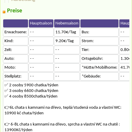
Preise
Hauptsaison
Nebensaison
Haupt
Erwachsene:
- -
11.70€/Tag
Bus:
- -
Kind:
- -
9.20€/Tag
Strom:
- -
Zelt:
- -
- -
Tier:
0.80€
Auto:
- -
- -
Ortsgebühr:
1.30€
Moto:
- -
- -
*Hütte/Mobilhome:
41.70
Stellplatz:
- -
- -
*Gebäude:
- -
✅ 2 osoby 5900 chatka/týden
✅ 3 osoby 6600 chatka/týden
✅ 4 osoby 8500chatka/týden
👉6L chata s kamnami na dřevo, teplá/studená voda a vlastní WC:
10900 kč chata/týden
👉 6-8L chata s kamnami na dřevo, sprcha a vlastní WC na chatě :
13900Kč/týden