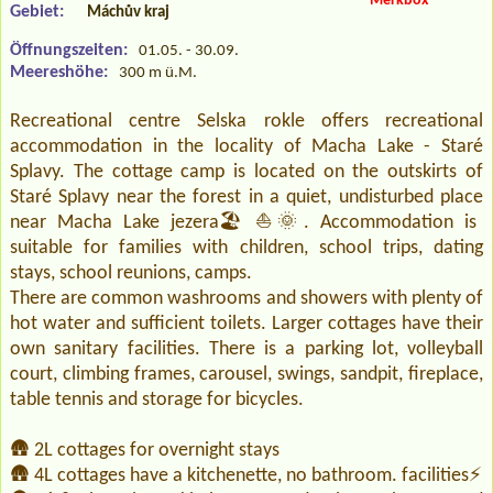
Merkbox
Gebiet:
Máchův kraj
Öffnungszeiten:
01.05. - 30.09.
Meereshöhe:
300 m ü.M.
Recreational centre Selska rokle offers recreational
accommodation in the locality of Macha Lake - Staré
Splavy. The cottage camp is located on the outskirts of
Staré Splavy near the forest in a quiet, undisturbed place
near Macha Lake jezera🏖️⛵🌞. Accommodation is
suitable for families with children, school trips, dating
stays, school reunions, camps.
There are common washrooms and showers with plenty of
hot water and sufficient toilets. Larger cottages have their
own sanitary facilities. There is a parking lot, volleyball
court, climbing frames, carousel, swings, sandpit, fireplace,
table tennis and storage for bicycles.
🛖 2L cottages for overnight stays
🛖 4L cottages have a kitchenette, no bathroom. facilities⚡