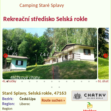
Camping Staré Splavy
Rekreační středisko Selská rokle
4L chatky
6L chatk
Staré Splavy
, Selská rokle, 47163
Bezirk:
Česká Lípa
Route suchen »
Region:
Liberec
Region