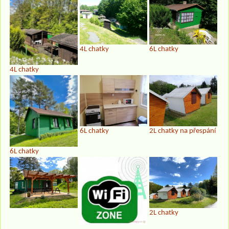
4L chatky
6L chatky
4L chatky
6L chatky
2L chatky na přespání
6L chatky
2L chatky