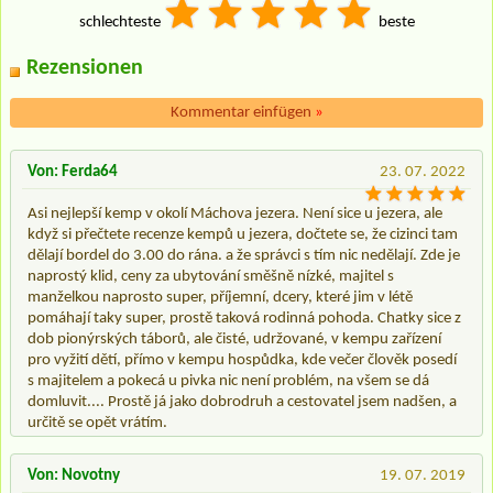
schlechteste
beste
Rezensionen
Kommentar einfügen
»
Von: Ferda64
23. 07. 2022
Asi nejlepší kemp v okolí Máchova jezera. Není sice u jezera, ale
když si přečtete recenze kempů u jezera, dočtete se, že cizinci tam
dělají bordel do 3.00 do rána. a že správci s tím nic nedělají. Zde je
naprostý klid, ceny za ubytování směšně nízké, majitel s
manželkou naprosto super, příjemní, dcery, které jim v létě
pomáhají taky super, prostě taková rodinná pohoda. Chatky sice z
dob pionýrských táborů, ale čisté, udržované, v kempu zařízení
pro vyžití dětí, přímo v kempu hospůdka, kde večer člověk posedí
s majitelem a pokecá u pivka nic není problém, na všem se dá
domluvit.... Prostě já jako dobrodruh a cestovatel jsem nadšen, a
určitě se opět vrátím.
Von: Novotny
19. 07. 2019