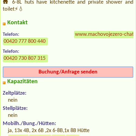
🛖 6-8L huts have kitchenette and private shower and
toilet⚡💧
Kontakt
www.machovojezero-chatk
Telefon:
00420 777 800 440
Telefon:
00420 730 807 315
Buchung/Anfrage senden
Kapazitäten
Zeltplätze:
nein
Stellplätze:
nein
Mobilh./Bung./Hütten:
ja, 13x 4B, 2x 6B ,2x 6-8B,1x 8B Hütte