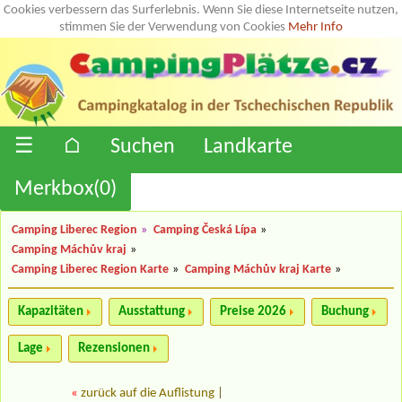
Cookies verbessern das Surferlebnis. Wenn Sie diese Internetseite nutzen,
stimmen Sie der Verwendung von Cookies
Mehr Info
☰
⌂
Suchen
Landkarte
Merkbox(
0
)
Camping Liberec Region
»
Camping Česká Lípa
»
Camping Máchův kraj
»
Camping Liberec Region Karte
»
Camping Máchův kraj Karte
»
Kapazitäten
Ausstattung
Preise 2026
Buchung
Lage
Rezensionen
«
zurück auf die Auflistung
|