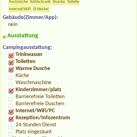
Kochnische
Kühlschrank
Dusche
Toilette
Internet/WiFi
El.Stecker
Gebäude(Zimmer/App):
nein
Ausstattung
Campingausstattung:
Trinkwasser
Toiletten
Warme Dusche
Küche
Waschmaschine
Kinderzimmer/platz
Barrierefreie Toiletten
Barrierefreie Duschen
Internet/WiFi/PC
Rezeption/Infozentrum
24-Stunden Dienst
Platz eingezäunt