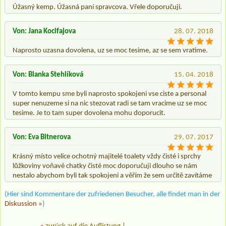
Úžasný kemp. Úžasná paní spravcova. Vřele doporučuji.
Von: Jana Kocifajova
28. 07. 2018
Naprosto uzasna dovolena, uz se moc tesime, az se sem vratime.
Von: Blanka Stehlíková
15. 04. 2018
V tomto kempu sme byli naprosto spokojeni vse ciste a personal
super nenuzeme si na nic stezovat radi se tam vracime uz se moc
tesime. Je to tam super dovolena mohu doporucit.
Von: Eva Bitnerova
29. 07. 2017
Krásný místo velice ochotný majitelé toalety vždy čisté i sprchy
lůžkoviny voňavé chatky čisté moc doporučuji dlouho se nám
nestalo abychom byli tak spokojeni a věřím že sem určitě zavítáme
(Hier sind Kommentare der zufriedenen Besucher, alle findet man in der
Diskussion »
)