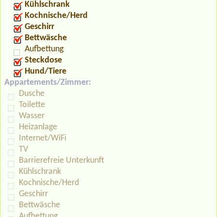
Kühlschrank
Kochnische/Herd
Geschirr
Bettwäsche
Aufbettung
Steckdose
Hund/Tiere
Appartements/Zimmer:
Dusche
Toilette
Wasser
Heizanlage
Internet/WiFi
TV
Barrierefreie Unterkunft
Kühlschrank
Kochnische/Herd
Geschirr
Bettwäsche
Aufbettung