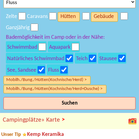
Zelte
Caravans
Hütten
Gebäude
Ganzjährig
Bademöglichkeit im Camp oder in der Nähe:
Schwimmbad
Aquapark
Natürliches Schwimmbad
Teich
Stausee
See, Sandsee
Fluss
Mobilh./Bung./Hütten(Kochnische/Herd) >
Mobilh./Bung./Hütten(Kochnische/Herd+Dusche) >
Suchen
>
Campingplätze»
Karte
Kemp Keramika
Unser Tip