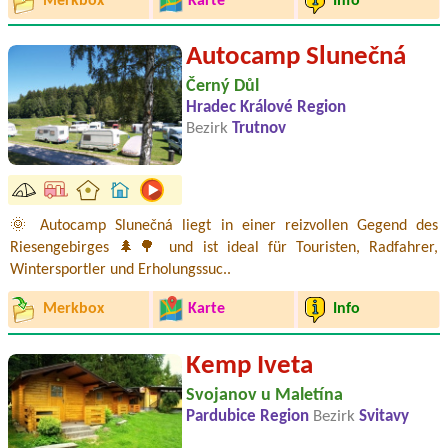
Merkbox
Karte
Info
Autocamp Slunečná
Černý Důl
Hradec Králové Region
Bezirk
Trutnov
🌞 Autocamp Slunečná liegt in einer reizvollen Gegend des
Riesengebirges 🌲🌳 und ist ideal für Touristen, Radfahrer,
Wintersportler und Erholungssuc..
Merkbox
Karte
Info
Kemp Iveta
Svojanov u Maletína
Pardubice Region
Bezirk
Svitavy