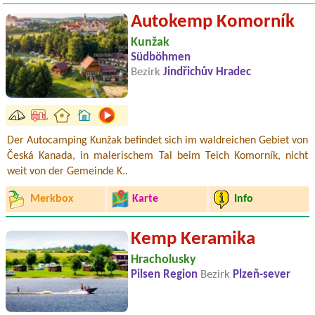
Autokemp Komorník
Kunžak
Südböhmen
Bezirk
Jindřichův Hradec
Der Autocamping Kunžak befindet sich im waldreichen Gebiet von
Česká Kanada, in malerischem Tal beim Teich Komorník, nicht
weit von der Gemeinde K..
Merkbox
Karte
Info
Kemp Keramika
Hracholusky
Pilsen Region
Bezirk
Plzeň-sever