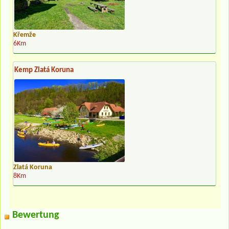
Křemže
6Km
Kemp Zlatá Koruna
Zlatá Koruna
8Km
Bewertung