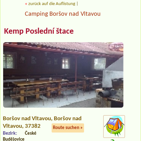
«
zurück auf die Auflistung
|
Camping Boršov nad Vltavou
Kemp Poslední štace
Boršov nad Vltavou
, Boršov nad
Vltavou, 37382
Route suchen »
Bezirk:
České
Budějovice