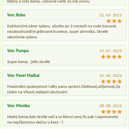
Klidný a čistý kemp, výborně vařili. Za rok znovu.
Von: Robo
22. 09. 2023
Každoročne záver splavu, ubytko po 3 nociach na vode luxusné,
nezabudnuteľné grilované kurence, super atmoška. Skvelé
ukončenie splavu.
Von: Pumpa
15. 07. 2023
Super kemp , jidlo skvělé
Von: Pavel Mačkal
25. 06. 2023
Maximální spokojenost i díky panu správci.Obětavej,příjemnej.Za
týden na Vltavě,nejlepší ubytování
Von: Monika
08. 08. 2022
Hezký kemp,kde skvěle vaří a za lidový ceny.To pak i zapomenete
na nepříjemnou slečnu u kasy :-)