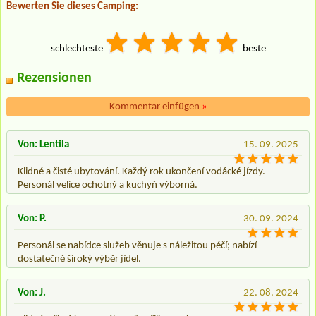
Bewerten Sie dieses Camping:
schlechteste
beste
Rezensionen
Kommentar einfügen
»
Von: Lentila
15. 09. 2025
Klidné a čisté ubytování. Každý rok ukončení vodácké jízdy.
Personál velice ochotný a kuchyň výborná.
Von: P.
30. 09. 2024
Personál se nabídce služeb věnuje s náležitou péčí; nabízí
dostatečně široký výběr jídel.
Von: J.
22. 08. 2024