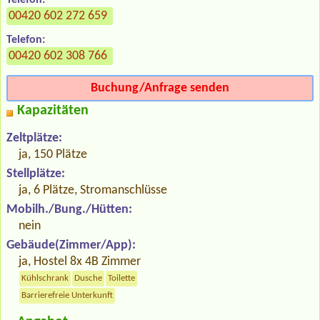
00420 602 272 659
Telefon:
00420 602 308 766
Buchung/Anfrage senden
Kapazitäten
Zeltplätze:
ja, 150 Plätze
Stellplätze:
ja, 6 Plätze, Stromanschlüsse
Mobilh./Bung./Hütten:
nein
Gebäude(Zimmer/App):
ja, Hostel 8x 4B Zimmer
Kühlschrank
Dusche
Toilette
Barrierefreie Unterkunft