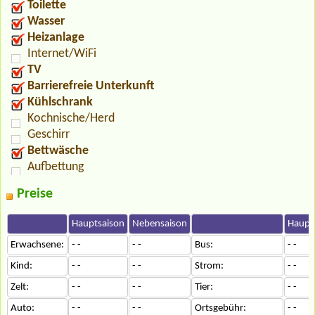
Toilette
Wasser
Heizanlage
Internet/WiFi
TV
Barrierefreie Unterkunft
Kühlschrank
Kochnische/Herd
Geschirr
Bettwäsche
Aufbettung
Preise
Hauptsaison
Nebensaison
Haupt
Erwachsene:
- -
- -
Bus:
- -
Kind:
- -
- -
Strom:
- -
Zelt:
- -
- -
Tier:
- -
Auto:
- -
- -
Ortsgebühr:
- -