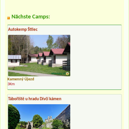
Nächste Camps:
Autokemp Štilec
Kamenný Újezd
3Km
Tábořiště u hradu Dívčí kámen