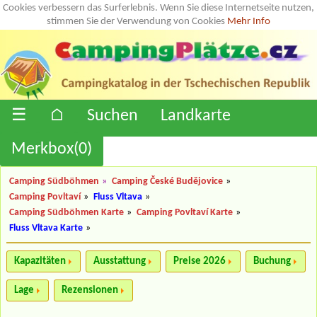
Cookies verbessern das Surferlebnis. Wenn Sie diese Internetseite nutzen,
stimmen Sie der Verwendung von Cookies
Mehr Info
☰
⌂
Suchen
Landkarte
Merkbox(
0
)
Camping Südböhmen
»
Camping České Budějovice
»
Camping Povltaví
»
Fluss Vltava
»
Camping Südböhmen Karte
»
Camping Povltaví Karte
»
Fluss Vltava Karte
»
Kapazitäten
Ausstattung
Preise 2026
Buchung
Lage
Rezensionen