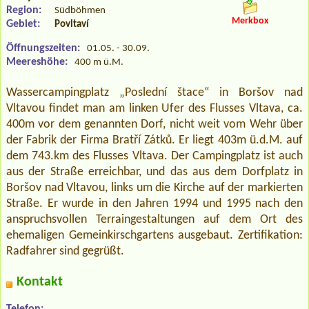
Region:
Südböhmen
Merkbox
Gebiet:
Povltaví
Öffnungszeiten:
01.05. - 30.09.
Meereshöhe:
400 m ü.M.
Wassercampingplatz „Poslední štace“ in Boršov nad
Vltavou findet man am linken Ufer des Flusses Vltava, ca.
400m vor dem genannten Dorf, nicht weit vom Wehr über
der Fabrik der Firma Bratří Zátků. Er liegt 403m ü.d.M. auf
dem 743.km des Flusses Vltava. Der Campingplatz ist auch
aus der Straße erreichbar, und das aus dem Dorfplatz in
Boršov nad Vltavou, links um die Kirche auf der markierten
Straße. Er wurde in den Jahren 1994 und 1995 nach den
anspruchsvollen Terraingestaltungen auf dem Ort des
ehemaligen Gemeinkirschgartens ausgebaut. Zertifikation:
Radfahrer sind gegrüßt.
Kontakt
Telefon: