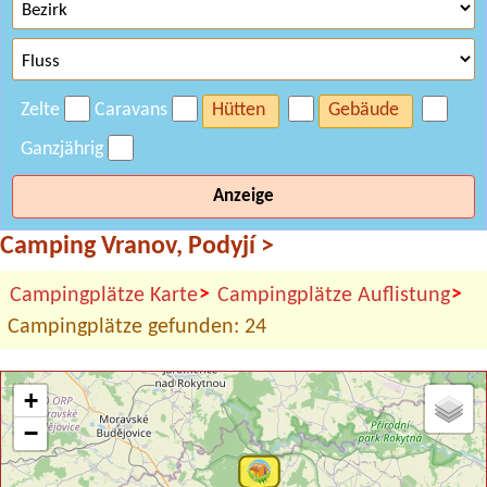
Zelte
Caravans
Hütten
Gebäude
Ganzjährig
Anzeige
Camping Vranov, Podyjí
>
>
>
Campingplätze Karte
Campingplätze Auflistung
Campingplätze gefunden: 24
+
−