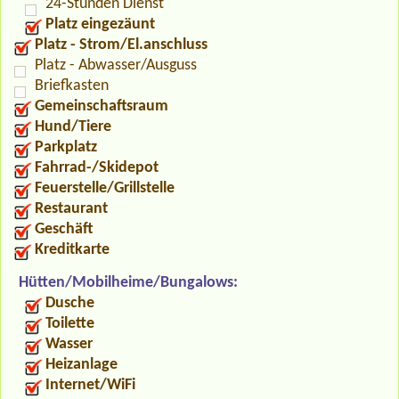
24-Stunden Dienst
Platz eingezäunt
Platz - Strom/El.anschluss
Platz - Abwasser/Ausguss
Briefkasten
Gemeinschaftsraum
Hund/Tiere
Parkplatz
Fahrrad-/Skidepot
Feuerstelle/Grillstelle
Restaurant
Geschäft
Kreditkarte
Hütten/Mobilheime/Bungalows:
Dusche
Toilette
Wasser
Heizanlage
Internet/WiFi