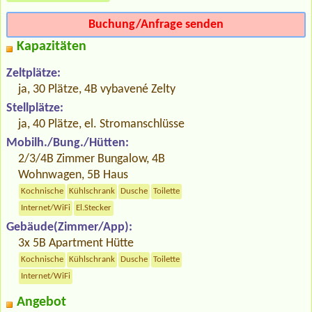
Buchung/Anfrage senden
Kapazitäten
Zeltplätze:
ja, 30 Plätze, 4B vybavené Zelty
Stellplätze:
ja, 40 Plätze, el. Stromanschlüsse
Mobilh./Bung./Hütten:
2/3/4B Zimmer Bungalow, 4B
Wohnwagen, 5B Haus
Kochnische
Kühlschrank
Dusche
Toilette
Internet/WiFi
El.Stecker
Gebäude(Zimmer/App):
3x 5B Apartment Hütte
Kochnische
Kühlschrank
Dusche
Toilette
Internet/WiFi
Angebot