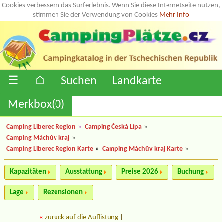
Cookies verbessern das Surferlebnis. Wenn Sie diese Internetseite nutzen,
stimmen Sie der Verwendung von Cookies
Mehr Info
☰
⌂
Suchen
Landkarte
Merkbox(
0
)
Camping Liberec Region
»
Camping Česká Lípa
»
Camping Máchův kraj
»
Camping Liberec Region Karte
»
Camping Máchův kraj Karte
»
Kapazitäten
Ausstattung
Preise 2026
Buchung
Lage
Rezensionen
«
zurück auf die Auflistung
|