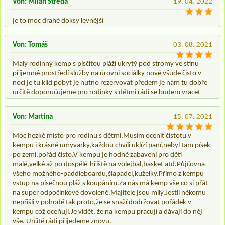
Von: Milan Středa
19. 04. 2022
je to moc drahé doksy levnější
Von: Tomáš
03. 08. 2021
Malý rodinný kemp s písčitou pláží ukrytý pod stromy ve stínu
příjemné prostředí služby na úrovni sociálky nové všude čisto v
noci je tu klid pobyt je nutno rezervovat předem je nám tu dobře
určitě doporučujeme pro rodinky s dětmi rádi se budem vracet
Von: Martina
15. 07. 2021
Moc hezké místo pro rodinu s dětmi.Musím ocenit čistotu v
kempu i krásné umyvarky,každou chvíli uklízí paní,nebyl tam písek
po zemi,pořád čisto.V kempu je hodně zabavení pro děti
malé,velké až po dospělé-hřiště na volejbal,basket atd.Půjčovna
všeho možného-paddleboardu,šlapadel,kuželky.Přímo z kempu
vstup na písečnou pláž s koupáním.Za nás má kemp vše co si přát
na super odpočinkové dovolené.Majitele jsou milý.Jestli někomu
nepřišli v pohodě tak proto,že se snaží dodržovat pořádek v
kempu což oceňuji.Je vidět, že na kempu pracují a dávají do něj
vše. Určitě rádi přijedeme znovu.