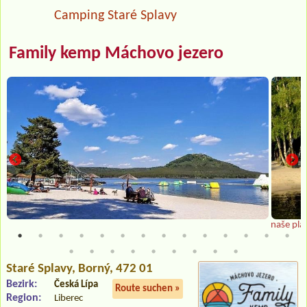
Camping Staré Splavy
Family kemp Máchovo jezero
naše plá
Staré Splavy
, Borný, 472 01
Bezirk:
Česká Lípa
Route suchen »
Region:
Liberec