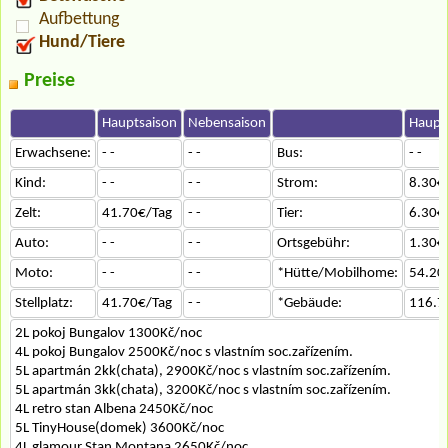
Aufbettung
Hund/Tiere
Preise
Hauptsaison
Nebensaison
Haupt
Erwachsene:
- -
- -
Bus:
- -
Kind:
- -
- -
Strom:
8.30€
Zelt:
41.70€/Tag
- -
Tier:
6.30€
Auto:
- -
- -
Ortsgebühr:
1.30€
Moto:
- -
- -
*Hütte/Mobilhome:
54.20
Stellplatz:
41.70€/Tag
- -
*Gebäude:
116.7
2L pokoj Bungalov 1300Kč/noc
4L pokoj Bungalov 2500Kč/noc s vlastním soc.zařízením.
5L apartmán 2kk(chata), 2900Kč/noc s vlastním soc.zařízením.
5L apartmán 3kk(chata), 3200Kč/noc s vlastním soc.zařízením.
4L retro stan Albena 2450Kč/noc
5L TinyHouse(domek) 3600Kč/noc
4L glamour Stan Montana 2650Kč/noc