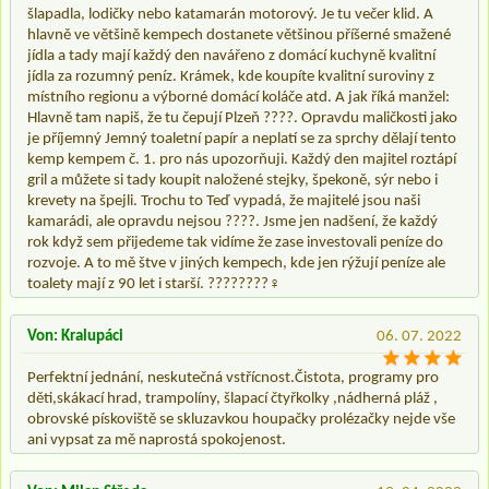
šlapadla, lodičky nebo katamarán motorový. Je tu večer klid. A
hlavně ve většině kempech dostanete většinou příšerné smažené
jídla a tady mají každý den navářeno z domácí kuchyně kvalitní
jídla za rozumný peníz. Krámek, kde koupíte kvalitní suroviny z
místního regionu a výborné domácí koláče atd. A jak říká manžel:
Hlavně tam napiš, že tu čepují Plzeň ????. Opravdu maličkosti jako
je příjemný Jemný toaletní papír a neplatí se za sprchy dělají tento
kemp kempem č. 1. pro nás upozorňuji. Každý den majitel roztápí
gril a můžete si tady koupit naložené stejky, špekoně, sýr nebo i
krevety na špejli. Trochu to Teď vypadá, že majitelé jsou naši
kamarádi, ale opravdu nejsou ????. Jsme jen nadšení, že každý
rok když sem přijedeme tak vidíme že zase investovali peníze do
rozvoje. A to mě štve v jiných kempech, kde jen rýžují peníze ale
toalety mají z 90 let i starší. ????????‍♀️
Von: Kralupáci
06. 07. 2022
Perfektní jednání, neskutečná vstřícnost.Čistota, programy pro
děti,skákací hrad, trampolíny, šlapací čtyřkolky ,nádherná pláž ,
obrovské pískoviště se skluzavkou houpačky prolézačky nejde vše
ani vypsat za mě naprostá spokojenost.