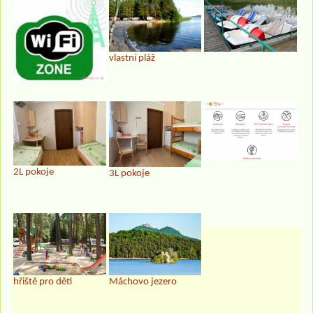
vlastní pláž
2L pokoje
3L pokoje
hřiště pro děti
Máchovo jezero