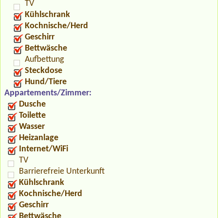
TV
Kühlschrank
Kochnische/Herd
Geschirr
Bettwäsche
Aufbettung
Steckdose
Hund/Tiere
Appartements/Zimmer:
Dusche
Toilette
Wasser
Heizanlage
Internet/WiFi
TV
Barrierefreie Unterkunft
Kühlschrank
Kochnische/Herd
Geschirr
Bettwäsche