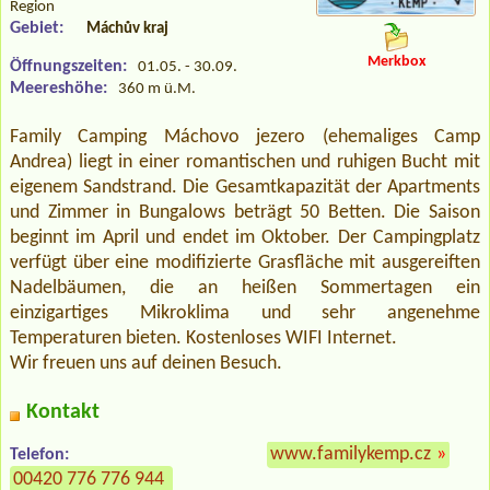
Region
Gebiet:
Máchův kraj
Merkbox
Öffnungszeiten:
01.05. - 30.09.
Meereshöhe:
360 m ü.M.
Family Camping Máchovo jezero (ehemaliges Camp
Andrea) liegt in einer romantischen und ruhigen Bucht mit
eigenem Sandstrand. Die Gesamtkapazität der Apartments
und Zimmer in Bungalows beträgt 50 Betten. Die Saison
beginnt im April und endet im Oktober. Der Campingplatz
verfügt über eine modifizierte Grasfläche mit ausgereiften
Nadelbäumen, die an heißen Sommertagen ein
einzigartiges Mikroklima und sehr angenehme
Temperaturen bieten. Kostenloses WIFI Internet.
Wir freuen uns auf deinen Besuch.
Kontakt
www.familykemp.cz
»
Telefon:
00420 776 776 944