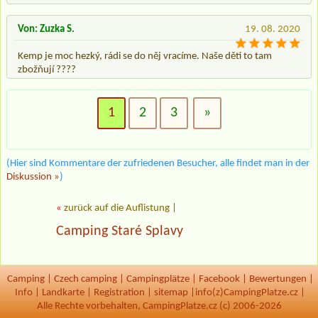
Von: Zuzka S.
19. 08. 2020
Kemp je moc hezký, rádi se do něj vracíme. Naše děti to tam
zbožňují ????
1
2
3
»
(Hier sind Kommentare der zufriedenen Besucher, alle findet man in der
Diskussion »
)
«
zurück auf die Auflistung
|
Camping Staré Splavy
Camping
|
Czech camping
|
Campingplätze
|
Facebook
|
Bewertungen
|
Info
|
Landkarte
|
Registration
|
sitemap
|
info(z)CampingPlatze.cz |
Alle Rechte vorbehalten, CampingPlatze.cz (c) 2006-2026