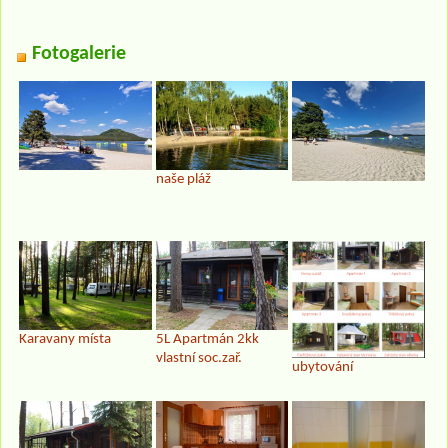
Fotogalerie
naše pláž
5L Apartmán 2kk
Karavany místa
vlastní soc.zař.
ubytování