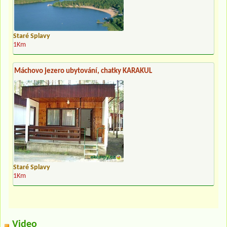
Staré Splavy
1Km
Máchovo jezero ubytování, chatky KARAKUL
Staré Splavy
1Km
Video