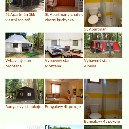
5L Apartmán 3kk
5L Apartmány(chaty),
vlastní soc.zař.
vlastní kuchynka
5L Apartmán
Vybavený stan
Vybavený stan
Vybavený stan
Montana
Montana
Albena
Bungalovy 4L pokoje
Bungalovy 4L pokoje
Bungalovy 4L pokoje