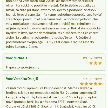
pohľade sa Vám môžu zdať vyššie, ale máte v tom všetko(asi
okrem turistického poplatku mestu). Takže žiadne poplatky za
hlavu, za auto pri stane, žetóny do sprchy a podobne. Všetko v
jednej, férovej cene. Za mňa kemp rozhodne doporučujem. Pokiaľ
ste schopní porozumieť písanému textu a pochopiť jednoduché
vety popisujúce nastavené, triviálne pravidlá majiteľmi kempu,
užijete si parádnu dovču na krásnom mieste. Pokiaľ ste novodobý
mysliteľ v štýle, máme demokraciu, tak si môžem robiť čo chcem,
alebo "ja platím, ja rozkazujem", nechoďte sem. Ušetríte si
pošramotenie svojho ega :-D My čítať vieme a radi sa zase do
tohto kempu vrátime.
Von: Michaela
09. 07. 2023
Naprosto spokojen,my
Von: Veronika Dolejší
17. 08. 2022
Za naši rodinu opravdu velká spokojenost. Máme karavan a
jezdíme celý rok po kempech a můžu říct, že zatím jsme nenašli
kemp, kde by služby byly na takové úrovni! Socialky jsou úplně
nové (pomalu hezčí jak u nás doma ????), nonstop čisté.
Obrovské dětské hřiště! Soukromá krásná pláž, kde vám půjčí