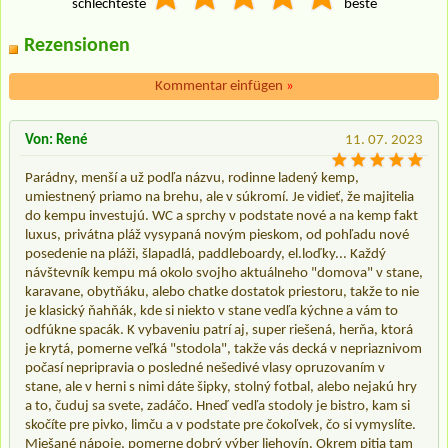
schlechteste
beste
Rezensionen
Kommentar einfügen
»
Von: René
11. 07. 2023
Parádny, menší a už podľa názvu, rodinne ladený kemp,
umiestnený priamo na brehu, ale v súkromí. Je vidieť, že majitelia
do kempu investujú. WC a sprchy v podstate nové a na kemp fakt
luxus, privátna pláž vysypaná novým pieskom, od pohľadu nové
posedenie na pláži, šlapadlá, paddleboardy, el.loďky... Každý
návštevník kempu má okolo svojho aktuálneho "domova" v stane,
karavane, obytňáku, alebo chatke dostatok priestoru, takže to nie
je klasický ňahňák, kde si niekto v stane vedľa kýchne a vám to
odfúkne spacák. K vybaveniu patrí aj, super riešená, herňa, ktorá
je krytá, pomerne veľká "stodola", takže vás decká v nepriaznivom
počasí nepripravia o posledné nešedivé vlasy opruzovaním v
stane, ale v herni s nimi dáte šipky, stolný fotbal, alebo nejakú hry
a to, čuduj sa svete, zadáčo. Hneď vedľa stodoly je bistro, kam si
skočíte pre pivko, limču a v podstate pre čokoľvek, čo si vymyslíte.
Miešané nápoje, pomerne dobrý výber liehovín. Okrem pitia tam