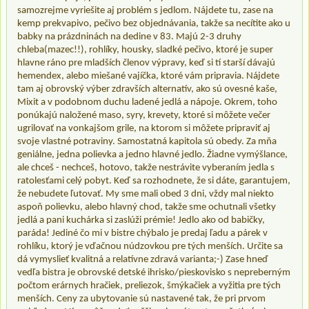
samozrejme vyriešite aj problém s jedlom. Nájdete tu, zase na
kemp prekvapivo, pečivo bez objednávania, takže sa necítite ako u
babky na prázdninách na dedine v 83. Majú 2-3 druhy
chleba(mazec!!), rohlíky, housky, sladké pečivo, ktoré je super
hlavne ráno pre mladších členov výpravy, keď si tí starší dávajú
hemendex, alebo miešané vajíčka, ktoré vám pripravia. Nájdete
tam aj obrovský výber zdravších alternatív, ako sú ovesné kaše,
Mixit a v podobnom duchu ladené jedlá a nápoje. Okrem, toho
ponúkajú naložené maso, syry, krevety, ktoré si môžete večer
ugrilovať na vonkajšom grile, na ktorom si môžete pripraviť aj
svoje vlastné potraviny. Samostatná kapitola sú obedy. Za mňa
geniálne, jedna polievka a jedno hlavné jedlo. Žiadne vymýšlance,
ale chceš - nechceš, hotovo, takže nestrávite vyberaním jedla s
ratolesťami celý pobyt. Keď sa rozhodnete, že si dáte, garantujem,
že nebudete ľutovať. My sme mali obed 3 dni, vždy mal niekto
aspoň polievku, alebo hlavný chod, takže sme ochutnali všetky
jedlá a pani kuchárka si zaslúži prémie! Jedlo ako od babičky,
paráda! Jediné čo mi v bistre chýbalo je predaj ľadu a párek v
rohlíku, ktorý je vďačnou núdzovkou pre tých menších. Určite sa
dá vymyslieť kvalitná a relatívne zdravá varianta;-) Zase hneď
vedľa bistra je obrovské detské ihrisko/pieskovisko s nepreberným
počtom erárnych hračiek, preliezok, šmýkačiek a vyžitia pre tých
menších. Ceny za ubytovanie sú nastavené tak, že pri prvom