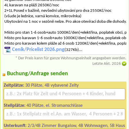
4L karavan na pláži 2650Kč/noc
2+1L Posed v bažině, nevšední ubytování pro dva 2550Kč/noc
(všude je lednice, varná konvice, mikrovlnka)
Ubytování na 1 noc v sezóně nelze. Pro akce otevírací doba dle dohody.
Místo pro stan 1-6 osob+auto 1000Kč/den(+elektřina, poplatek obci, pe
Místo pro karavan 1-6 osob+auto 1000Kč/den(+elektřina, poplatek obci
Místo pro karavan kolem pláže až 6 osob 1200Kč/den(+elektřina, poplate
Ceník/Pricelist 2026.png
(327Kb)...
* Der Preis kann für ganze Wohnungseinheit angegeben werden.
Letzte Akt. 2026
Buchung/Anfrage senden
Zeltplätze:
30 Plätze, 4B vybavené Zelty
Stellplätze:
40 Plätze, el. Stromanschlüsse
Unterkunft:
2/3/4B Zimmer Bungalow, 4B Wohnwagen, 5B Haus