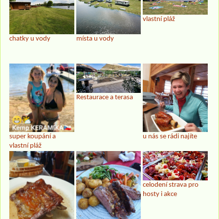
vlastní pláž
chatky u vody
místa u vody
Restaurace a terasa
super koupání a
u nás se rádi najíte
vlastní pláž
celodení strava pro
hosty i akce