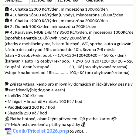
Stellplatz:
12.10€/Tag
12.10€/Tag
*Gebäude:
- -
🛖 4L Chatka 12000 Kč/týden, mimosezóna 1300Kč/den
🛖 4L Chatka 18500 Kč/týden(u vody), mimosezóna 1600Kč/den
🛖 5L Chatka 19000 Kč/týden, mimosezóna 2000Kč/den
🏡 2L Domek 900Kč/den, mimosezóna 700Kč/den
🚐 4L Karavany, MOBILHEIMY 9500 Kč/týden, mimosezóna 1000Kč/den
(spotřeba energie 10Kč/KWh, vody 200Kč/m3)
(chatky a mobilheimy mají vlastní kuchyň, WC, sprcha, auto a grilování u
Nástup do chatky od 15h, odchod do 10h, Sezona 7-8 měsíc
(stan + 2 osoby+rekr.popl. -> 170+120+120+20+20 = 450 Kč / den)
(karavan + auto + 2 osoby+rekr.pop. -> 290+50+120+120+20+20 = 620 
Koupání - denní vstupné ............... 30,- Kč (pro ubytované zdarma)
Vstupné na koncert od 18h ........... 100,- Kč (pro ubytované zdarma)
🐕‍ Zvířata vítána, kemp pro milovníky domácích miláčků(velký pes na vo
🐕‍Pet friendly(big dog on a leash)
• Lodičky 200 Kč/ hod
• Minigolf – hrací hůl + míček: 100 Kč / hod
• Paddleboard 200 Kč / hod
• Šlapadla 250 Kč / hod
💰 Platba hotově, okamžitým převodem, QR platba, kartou💳
👉 Možnost dovolené a platby na splátky 💰
Ceník/Pricelist 2026.png
(653Kb)...