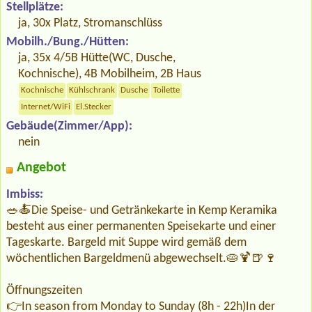
Stellplätze:
ja, 30x Platz, Stromanschlüss
Mobilh./Bung./Hütten:
ja, 35x 4/5B Hütte(WC, Dusche,
Kochnische), 4B Mobilheim, 2B Haus
Kochnische
Kühlschrank
Dusche
Toilette
Internet/WiFi
El.Stecker
Gebäude(Zimmer/App):
nein
Angebot
Imbiss:
🥗🍝Die Speise- und Getränkekarte in Kemp Keramika
besteht aus einer permanenten Speisekarte und einer
Tageskarte. Bargeld mit Suppe wird gemäß dem
wöchentlichen Bargeldmenü abgewechselt.🥧🍹🍺🍷
Öffnungszeiten
👉In season from Monday to Sunday (8h - 22h)In der