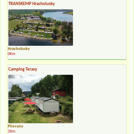
TRANSKEMP Hracholusky
Hracholusky
0Km
Camping Terasy
Pňovany
1Km