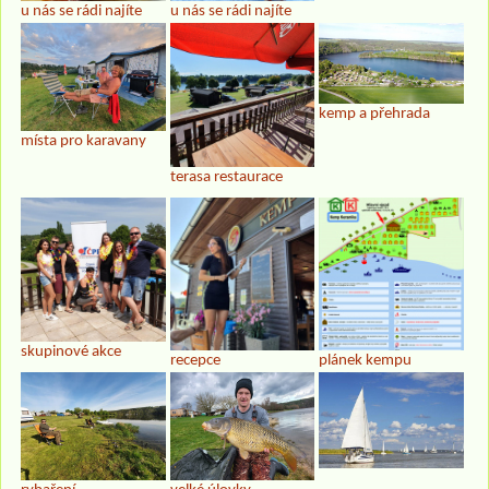
u nás se rádi najíte
u nás se rádi najíte
kemp a přehrada
místa pro karavany
terasa restaurace
skupinové akce
recepce
plánek kempu