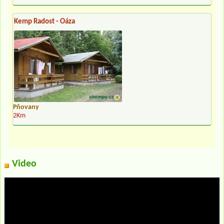
Kemp Radost - Oáza
Pňovany
2Km
Video