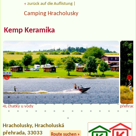
«
zurück auf die Auflistung
|
Camping Hracholusky
Kemp Keramika
4L chatky u vody
přehrada
Hracholusky
, Hracholuská
přehrada, 33033
Route suchen »