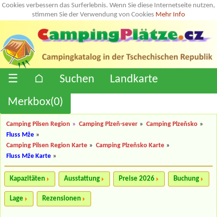
Cookies verbessern das Surferlebnis. Wenn Sie diese Internetseite nutzen,
stimmen Sie der Verwendung von Cookies
Mehr Info
☰
⌂
Suchen
Landkarte
Merkbox(
0
)
Camping Pilsen Region
»
Camping Plzeň-sever
»
Camping Plzeňsko
»
Fluss Mže
»
Camping Pilsen Region Karte
»
Camping Plzeňsko Karte
»
Fluss Mže Karte
»
Kapazitäten
Ausstattung
Preise 2026
Buchung
Lage
Rezensionen