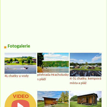
Fotogalerie
přehrada Hracholusky
4L chatky u vody
4-5L chatky, kempová
s pláží
místa a pláž