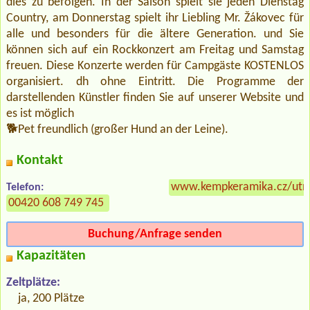
dies zu befolgen. In der Saison spielt sie jeden Dienstag
Country, am Donnerstag spielt ihr Liebling Mr. Žákovec für
alle und besonders für die ältere Generation. und Sie
können sich auf ein Rockkonzert am Freitag und Samstag
freuen. Diese Konzerte werden für Campgäste KOSTENLOS
organisiert. dh ohne Eintritt. Die Programme der
darstellenden Künstler finden Sie auf unserer Website und
es ist möglich
🐕‍Pet freundlich (großer Hund an der Leine).
Kontakt
www.kempkeramika.cz/ut
Telefon:
00420 608 749 745
Buchung/Anfrage senden
Kapazitäten
Zeltplätze:
ja, 200 Plätze