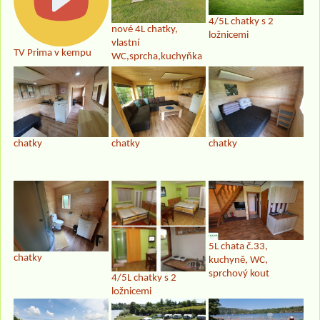
4/5L chatky s 2
nové 4L chatky,
ložnicemi
vlastní
TV Prima v kempu
WC,sprcha,kuchyňka
chatky
chatky
chatky
5L chata č.33,
chatky
kuchyně, WC,
sprchový kout
4/5L chatky s 2
ložnicemi