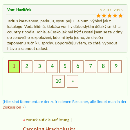
Von: Havlíček
29. 07. 2025
Jedu s karavanem, parkuju, vystupuju – a bum, výhled jak z
katalogu. Voda klidná, klobása voní, v dálce slyším dětský smích a
country z podia. Tohle je Česko jak má být! Dostal jsem se za 2 dny
do zenového rozpoložení, kde mi bylo jedno, že si večer
zapomenu ručník u sprchy. Doporučuju všem, co chtěj vypnout
hlavu a zapnout radost.
1
2
3
4
5
6
7
8
9
10
»
(Hier sind Kommentare der zufriedenen Besucher, alle findet man in der
Diskussion »
)
«
zurück auf die Auflistung
|
Camping Hracholusky