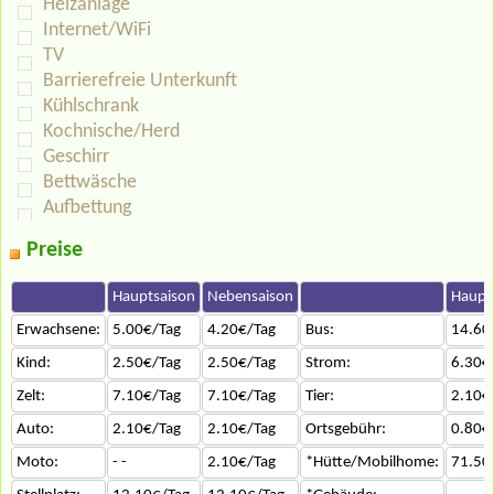
Heizanlage
Internet/WiFi
TV
Barrierefreie Unterkunft
Kühlschrank
Kochnische/Herd
Geschirr
Bettwäsche
Aufbettung
Preise
Hauptsaison
Nebensaison
Haupt
Erwachsene:
5.00€/Tag
4.20€/Tag
Bus:
14.60
Kind:
2.50€/Tag
2.50€/Tag
Strom:
6.30€
Zelt:
7.10€/Tag
7.10€/Tag
Tier:
2.10€
Auto:
2.10€/Tag
2.10€/Tag
Ortsgebühr:
0.80€
Moto:
- -
2.10€/Tag
*Hütte/Mobilhome:
71.50