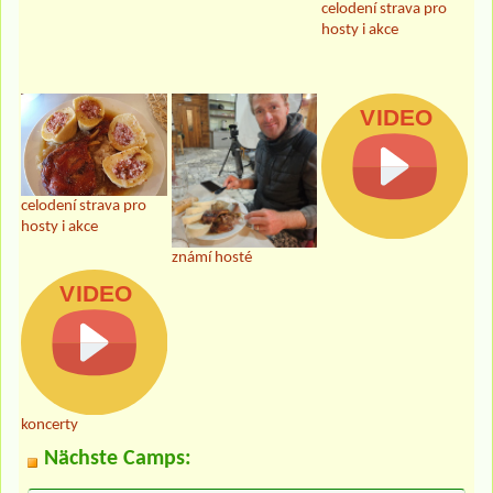
celodení strava pro
hosty i akce
celodení strava pro
hosty i akce
známí hosté
koncerty
Nächste Camps: