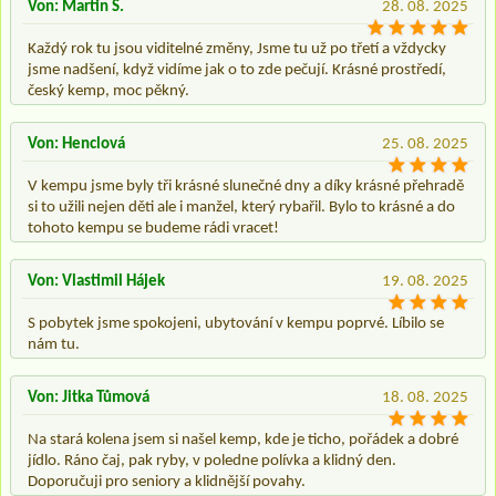
Von: Martin S.
28. 08. 2025
Každý rok tu jsou viditelné změny, Jsme tu už po třetí a vždycky
jsme nadšení, když vidíme jak o to zde pečují. Krásné prostředí,
český kemp, moc pěkný.
Von: Henclová
25. 08. 2025
V kempu jsme byly tři krásné slunečné dny a díky krásné přehradě
si to užili nejen děti ale i manžel, který rybařil. Bylo to krásné a do
tohoto kempu se budeme rádi vracet!
Von: Vlastimil Hájek
19. 08. 2025
S pobytek jsme spokojeni, ubytování v kempu poprvé. Líbilo se
nám tu.
Von: Jitka Tůmová
18. 08. 2025
Na stará kolena jsem si našel kemp, kde je ticho, pořádek a dobré
jídlo. Ráno čaj, pak ryby, v poledne polívka a klidný den.
Doporučuji pro seniory a klidnější povahy.