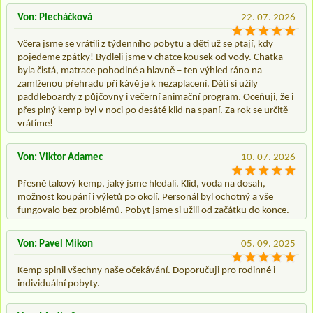
Von: Plecháčková
22. 07. 2026
Včera jsme se vrátili z týdenního pobytu a děti už se ptají, kdy
pojedeme zpátky! Bydleli jsme v chatce kousek od vody. Chatka
byla čistá, matrace pohodlné a hlavně – ten výhled ráno na
zamlženou přehradu při kávě je k nezaplacení. Děti si užily
paddleboardy z půjčovny i večerní animační program. Oceňuji, že i
přes plný kemp byl v noci po desáté klid na spaní. Za rok se určitě
vrátíme!
Von: Viktor Adamec
10. 07. 2026
Přesně takový kemp, jaký jsme hledali. Klid, voda na dosah,
možnost koupání i výletů po okolí. Personál byl ochotný a vše
fungovalo bez problémů. Pobyt jsme si užili od začátku do konce.
Von: Pavel Mikon
05. 09. 2025
Kemp splnil všechny naše očekávání. Doporučuji pro rodinné i
individuální pobyty.