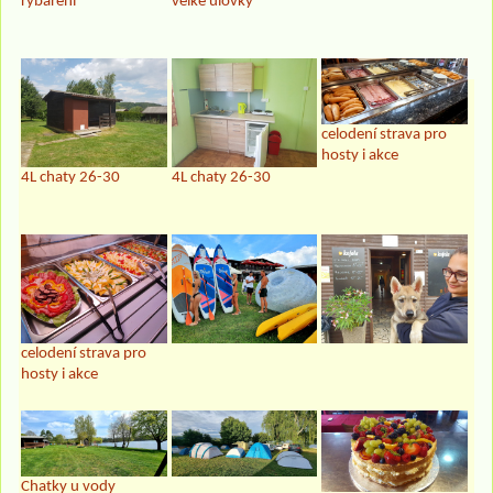
rybaření
velké úlovky
celodení strava pro
hosty i akce
4L chaty 26-30
4L chaty 26-30
celodení strava pro
hosty i akce
Chatky u vody