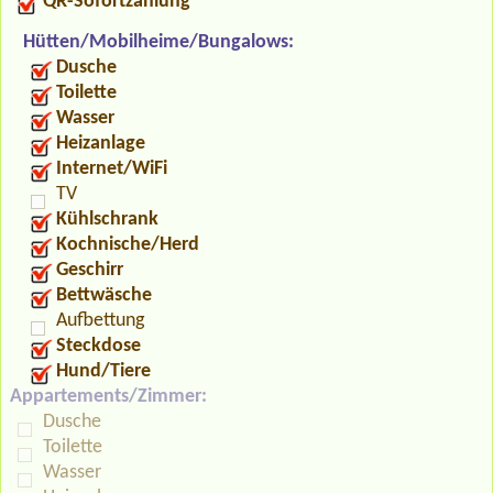
QR-Sofortzahlung
Hütten/Mobilheime/Bungalows:
Dusche
Toilette
Wasser
Heizanlage
Internet/WiFi
TV
Kühlschrank
Kochnische/Herd
Geschirr
Bettwäsche
Aufbettung
Steckdose
Hund/Tiere
Appartements/Zimmer:
Dusche
Toilette
Wasser