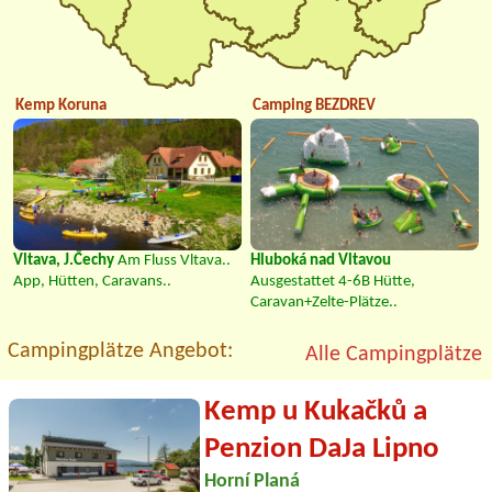
Kemp Koruna
Camping BEZDREV
Vltava, J.Čechy
Am Fluss Vltava..
Hluboká nad Vltavou
App, Hütten, Caravans..
Ausgestattet 4-6B Hütte,
Caravan+Zelte-Plätze..
Campingplätze Angebot:
Alle Campingplätze
Kemp u Kukačků a
Penzion DaJa Lipno
Horní Planá