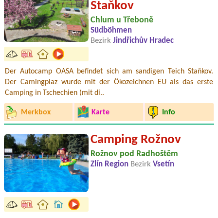
Staňkov
Chlum u Třeboně
Südböhmen
Bezirk
Jindřichův Hradec
Der Autocamp OASA befindet sich am sandigen Teich Staňkov.
Der Camingplaz wurde mit der Ökozeichnen EU als das erste
Camping in Tschechien (mit di..
Merkbox
Karte
Info
Camping Rožnov
Rožnov pod Radhoštěm
Zlín Region
Bezirk
Vsetín