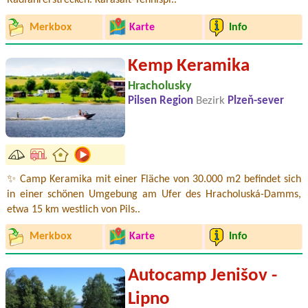
Radfahrerstrecken. Karasalt-Tennispl..
Merkbox
Karte
Info
Kemp Keramika
Hracholusky
Pilsen Region
Bezirk
Plzeň-sever
✨ Camp Keramika mit einer Fläche von 30.000 m2 befindet sich
in einer schönen Umgebung am Ufer des Hracholuská-Damms,
etwa 15 km westlich von Pils..
Merkbox
Karte
Info
Autocamp Jenišov -
Lipno