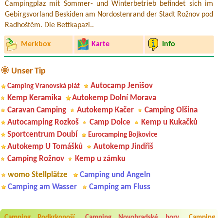
Campingplaz mit Sommer- und Winterbetrieb befindet sich im
Gebirgsvorland Beskiden am Nordostenrand der Stadt Rožnov pod
Radhoštěm. Die Bettkapazi..
Merkbox
Karte
Info
🌞 Unser Tip
Autocamp Jenišov
Camping Vranovská pláž
Kemp Keramika
Autokemp Dolní Morava
Caravan Camping
Autokemp Kačer
Camping Olšina
Autocamping Rozkoš
Camp Dolce
Kemp u Kukačků
Sportcentrum Doubí
Eurocamping Bojkovice
Autokemp U Tomášků
Autokemp Jindřiš
Camping Rožnov
Kemp u zámku
womo Stellplätze
Camping und Angeln
Camping am Wasser
Camping am Fluss
Camping Podkrkonoší
Camping Novohradské hory
Camping