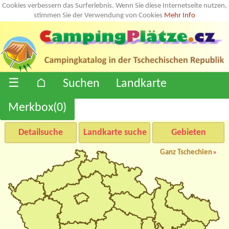
Cookies verbessern das Surferlebnis. Wenn Sie diese Internetseite nutzen,
stimmen Sie der Verwendung von Cookies
Mehr Info
☰
⌂
Suchen
Landkarte
Merkbox(
0
)
Detailsuche
Landkarte suche
Gebieten
Ganz Tschechien
»