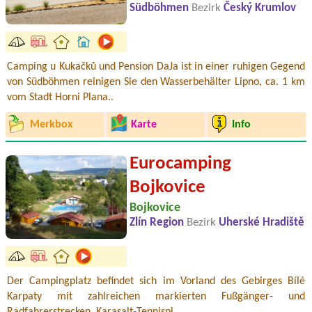
Südböhmen
Bezirk
Český Krumlov
Camping u Kukačků und Pension DaJa ist in einer ruhigen Gegend
von Südböhmen reinigen Sie den Wasserbehälter Lipno, ca. 1 km
vom Stadt Horni Plana..
Merkbox
Karte
Info
Eurocamping
Bojkovice
Bojkovice
Zlín Region
Bezirk
Uherské Hradiště
Der Campingplatz befindet sich im Vorland des Gebirges Bílé
Karpaty mit zahlreichen markierten Fußgänger- und