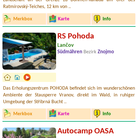
Landschaft an der Grenze zu Böhmen-Kanada am Ufer des
Ratmírovský-Teiches, 12 km von ..
Merkbox
Karte
Info
RS Pohoda
Lančov
Südmähren
Bezirk
Znojmo
Das Erholungszentrum POHODA befindet sich im wunderschönen
Ambiente der Stausperre Vranov, direkt im Wald, in ruhiger
Umgebung der Stříbrná Bucht ..
Merkbox
Karte
Info
Autocamp OASA