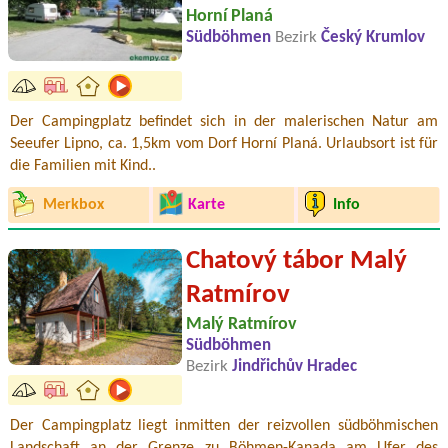
Horní Planá
Südböhmen
Bezirk
Český Krumlov
Der Campingplatz befindet sich in der malerischen Natur am
Seeufer Lipno, ca. 1,5km vom Dorf Horní Planá. Urlaubsort ist für
die Familien mit Kind..
Merkbox
Karte
Info
Chatový tábor Malý
Ratmírov
Malý Ratmírov
Südböhmen
Bezirk
Jindřichův Hradec
Der Campingplatz liegt inmitten der reizvollen südböhmischen