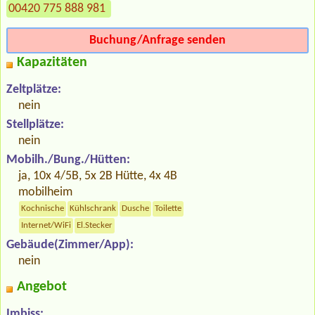
00420 775 888 981
Buchung/Anfrage senden
Kapazitäten
Zeltplätze:
nein
Stellplätze:
nein
Mobilh./Bung./Hütten:
ja, 10x 4/5B, 5x 2B Hütte, 4x 4B
mobilheim
Kochnische
Kühlschrank
Dusche
Toilette
Internet/WiFi
El.Stecker
Gebäude(Zimmer/App):
nein
Angebot
Imbiss: