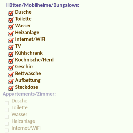
Hütten/Mobilheime/Bungalows:
Dusche
Toilette
Wasser
Heizanlage
Internet/WiFi
TV
Kühlschrank
Kochnische/Herd
Geschirr
Bettwäsche
Aufbettung
Steckdose
Appartements/Zimmer:
Dusche
Toilette
Wasser
Heizanlage
Internet/WiFi