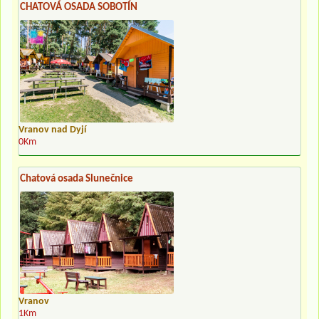
CHATOVÁ OSADA SOBOTÍN
Vranov nad Dyjí
0Km
Chatová osada Slunečnice
Vranov
1Km