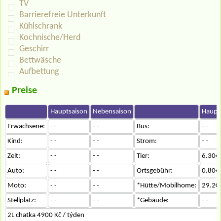
TV
Barrierefreie Unterkunft
Kühlschrank
Kochnische/Herd
Geschirr
Bettwäsche
Aufbettung
Preise
Hauptsaison
Nebensaison
Haupt
Erwachsene:
- -
- -
Bus:
- -
Kind:
- -
- -
Strom:
- -
Zelt:
- -
- -
Tier:
6.30€
Auto:
- -
- -
Ortsgebühr:
0.80€
Moto:
- -
- -
*Hütte/Mobilhome:
29.20
Stellplatz:
- -
- -
*Gebäude:
- -
2L chatka 4900 Kč / týden