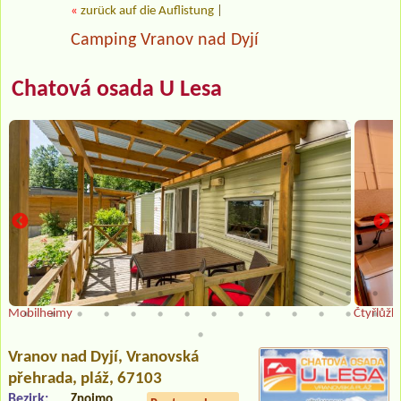
«
zurück auf die Auflistung
|
Camping Vranov nad Dyjí
Chatová osada U Lesa
Mobilheimy
Čtyřlůžk
Vranov nad Dyjí
, Vranovská
přehrada, pláž, 67103
Bezirk:
Znojmo