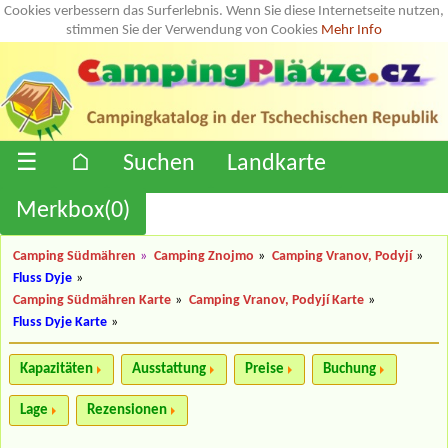
Cookies verbessern das Surferlebnis. Wenn Sie diese Internetseite nutzen,
stimmen Sie der Verwendung von Cookies
Mehr Info
☰
⌂
Suchen
Landkarte
Merkbox(
0
)
Camping Südmähren
»
Camping Znojmo
»
Camping Vranov, Podyjí
»
Fluss Dyje
»
Camping Südmähren Karte
»
Camping Vranov, Podyjí Karte
»
Fluss Dyje Karte
»
Kapazitäten
Ausstattung
Preise
Buchung
Lage
Rezensionen