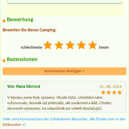
Bewertung
Bewerten Sie dieses Camping:
schlechteste
beste
Rezensionen
Kommentar einfügen
»
Von: Hana Vávrová
31. 08. 2024
V kempu jsme byly spojeny. Všude čisto. Umístění nám
vyhovovalo, kousek od přehrady, ale soukromí a klid. Chatky
skromně vybaveny, na odpočinek po výletě dostačující.
(Hier sind Kommentare der zufriedenen Besucher, alle findet man in der
Diskussion »
)