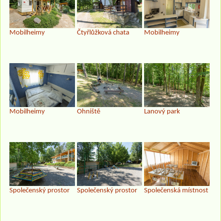
Mobilheimy
Čtyřlůžková chata
Mobilheimy
Mobilheimy
Ohniště
Lanový park
Společenský prostor
Společenský prostor
Společenská místnost