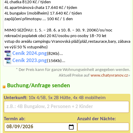
4L chatka 8120 Kč / týden
4L apartmánová chata 17.640 Kč / týden
4L bungalov (mobilheim) 17.640 Kč / týden
zapůjčení přímotopu ... 100 Kč / 1 den
MIMO SEZÓNU: 1. 5. ‒ 28. 6. a 10. 8. ‒ 30. 9. 200Kč/os/noc
rekreační poplatek obci 20 Kč/osobu pro osoby 18–70 let
vstup do areálu campingu Vranovská pláž(pláž,restaurace,bary, zábava) 
ve výši 50 % vstupného)
Ceník 2024.png
(82Kb)...
Ceník 2023.png
(156Kb)...
* Der Preis kann für ganze Wohnungseinheit angegeben werden.
Aktuell Preise auf
www.chatyvranov.cz
»
Buchung/Anfrage senden
Unterkunft:
10x 4/5B, 5x 2B Hütte, 4x 4B mobilheim
Termin ab:
Anzahl der Nächte: