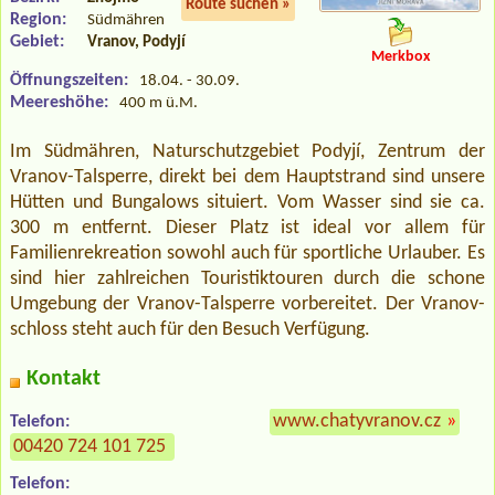
Route suchen »
Region:
Südmähren
Gebiet:
Vranov, Podyjí
Merkbox
Öffnungszeiten:
18.04. - 30.09.
Meereshöhe:
400 m ü.M.
Im Südmähren, Naturschutzgebiet Podyjí, Zentrum der
Vranov-Talsperre, direkt bei dem Hauptstrand sind unsere
Hütten und Bungalows situiert. Vom Wasser sind sie ca.
300 m entfernt. Dieser Platz ist ideal vor allem für
Familienrekreation sowohl auch für sportliche Urlauber. Es
sind hier zahlreichen Touristiktouren durch die schone
Umgebung der Vranov-Talsperre vorbereitet. Der Vranov-
schloss steht auch für den Besuch Verfügung.
Kontakt
www.chatyvranov.cz
»
Telefon:
00420 724 101 725
Telefon: