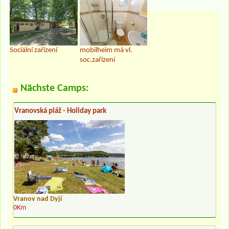
Sociální zařízení
mobilheim má vl.
soc.zařízení
Nächste Camps:
Vranovská pláž - Holiday park
Vranov nad Dyjí
0Km