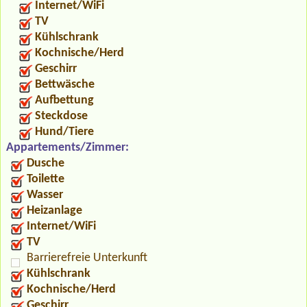
Internet/WiFi
TV
Kühlschrank
Kochnische/Herd
Geschirr
Bettwäsche
Aufbettung
Steckdose
Hund/Tiere
Appartements/Zimmer:
Dusche
Toilette
Wasser
Heizanlage
Internet/WiFi
TV
Barrierefreie Unterkunft
Kühlschrank
Kochnische/Herd
Geschirr