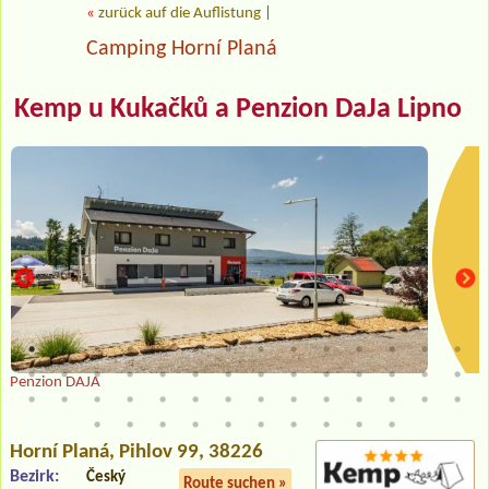
«
zurück auf die Auflistung
|
Camping Horní Planá
Kemp u Kukačků a Penzion DaJa Lipno
Penzion DAJA
Horní Planá
, Pihlov 99, 38226
Bezirk:
Český
Route suchen »