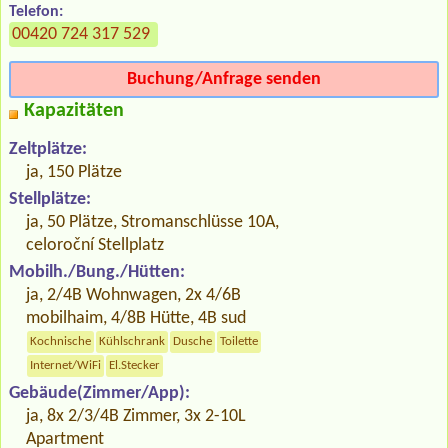
Telefon:
00420 724 317 529
Buchung/Anfrage senden
Kapazitäten
Zeltplätze:
ja, 150 Plätze
Stellplätze:
ja, 50 Plätze, Stromanschlüsse 10A,
celoroční Stellplatz
Mobilh./Bung./Hütten:
ja, 2/4B Wohnwagen, 2x 4/6B
mobilhaim, 4/8B Hütte, 4B sud
Kochnische
Kühlschrank
Dusche
Toilette
Internet/WiFi
El.Stecker
Gebäude(Zimmer/App):
ja, 8x 2/3/4B Zimmer, 3x 2-10L
Apartment