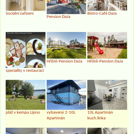
Sociální zařízení
Bistro-Café DaJa
Pension DaJa
Hřiště-Pension DaJa
Hřiště-Pension DaJa
speciality v restauraci
pláž v kempu Lipno
vybavený 2-10L
10L Apartmán
Apartmán
kuch.linka