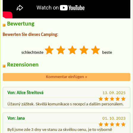
Bewertung
Bewerten Sie dieses Camping:
schlechteste
beste
Rezensionen
Kommentar einfügen
»
Von: Alice Štreitová
13. 09. 2025
Úžasný zážitek. Skvělá komunikace s recepcí a dalším personálem.
Von: Jana
01. 10. 2023
Byli jsme zde 3 dny ve stanu za skvělou cenu, je to výborně