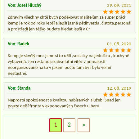
Von: Josef Hluchý
29. 09. 2021
Zdravím všechny chtě bych poděkovat majitelům za super práci
kemp je rok od roku lepší a lepší jasná pétihvezda ,čistota,personál
a prostředí jen těžko budete hledat lepší v Čr
Von: Radek
01. 08. 2020
Kemp je skvělý moc jsme si to užili ,socialky na jedničku , kuchyně
vybavená. Jen restaurace absolutní vítěz v pomalosti
neorganizované na to v jakém počtu tam byli bylo velmi
nešťastné.
Von: Standa
12. 08. 2019
Naprostá spokojenost s kvalitou nabízených služeb. Snad jen
pouze delší fronta v exponovaných časech u baru.
1
2
»