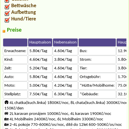
Bettwäsche
Aufbettung
Hund/Tiere
Preise
Hauptsaison
Nebensaison
Haupt
Erwachsene:
5.80€/Tag
4.60€/Tag
Bus:
12.90
Kind:
4.60€/Tag
3.80€/Tag
Strom:
5.80€
Zelt:
5.20€/Tag
4.60€/Tag
Tier:
3.80€
Auto:
5.80€/Tag
4.60€/Tag
Ortsgebühr:
1.70€
Moto:
5.00€/Tag
4.20€/Tag
*Hütte/Mobilhome:
75.00
Stellplatz:
7.50€/Tag
6.30€/Tag
*Gebäude:
32.10
🛖 4L chatka(kuch.linka) 1800Kč/noc, 8L chata(kuch.linka) 3000Kč/no
150Kč/den
🚐 2L karavan pronájem 1000Kč/noc, 4L karavan 1900Kč/noc
🏡 4L Mobilheim 2400Kč/noc, 6L Mobilheim 3300Kč/noc
🏡 2-4L pokoje 770-600Kč/os/noc, dítě do 12let 600-500Kč/os/noc