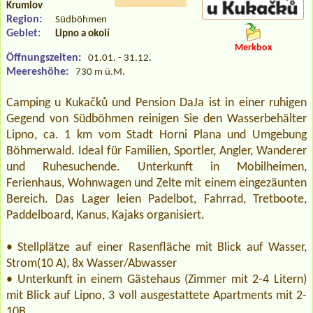
Krumlov
Region:
Südböhmen
Gebiet:
Lipno a okolí
Merkbox
Öffnungszeiten:
01.01. - 31.12.
Meereshöhe:
730 m ü.M.
Camping u Kukačků und Pension DaJa ist in einer ruhigen
Gegend von Südböhmen reinigen Sie den Wasserbehälter
Lipno, ca. 1 km vom Stadt Horni Plana und Umgebung
Böhmerwald. Ideal für Familien, Sportler, Angler, Wanderer
und Ruhesuchende. Unterkunft in Mobilheimen,
Ferienhaus, Wohnwagen und Zelte mit einem eingezäunten
Bereich. Das Lager leien Padelbot, Fahrrad, Tretboote,
Paddelboard, Kanus, Kajaks organisiert.
• Stellplätze auf einer Rasenfläche mit Blick auf Wasser,
Strom(10 A), 8x Wasser/Abwasser
• Unterkunft in einem Gästehaus (Zimmer mit 2-4 Litern)
mit Blick auf Lipno, 3 voll ausgestattete Apartments mit 2-
10B