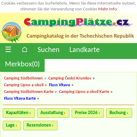
Cookies verbessern das Surferlebnis. Wenn Sie diese Internetseite nutzen,
stimmen Sie der Verwendung von Cookies
Mehr Info
☰
⌂
Suchen
Landkarte
Merkbox(
0
)
Camping Südböhmen
»
Camping Český Krumlov
»
Camping Lipno a okolí
»
Fluss Vltava
»
Camping Südböhmen Karte
»
Camping Lipno a okolí Karte
»
Fluss Vltava Karte
»
Kapazitäten
Ausstattung
Preise 2026
Buchung
Lage
Rezensionen