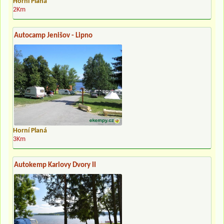
Horní Planá
2Km
Autocamp Jenišov - Lipno
Horní Planá
3Km
Autokemp Karlovy Dvory II