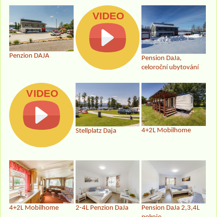
Penzion DAJA
Pension DaJa,
celoroční ubytování
4+2L Mobilhome
Stellplatz Daja
4+2L Mobilhome
2-4L Penzion DaJa
Pension DaJa 2,3,4L