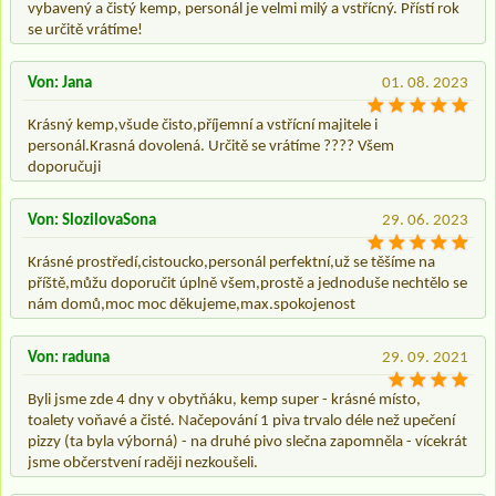
vybavený a čistý kemp, personál je velmi milý a vstřícný. Přístí rok
se určitě vrátíme!
Von: Jana
01. 08. 2023
Krásný kemp,všude čisto,příjemní a vstřícní majitele i
personál.Krasná dovolená. Určitě se vrátíme ???? Všem
doporučuji
Von: SlozilovaSona
29. 06. 2023
Krásné prostředí,cistoucko,personál perfektní,už se těšíme na
příště,můžu doporučit úplně všem,prostě a jednoduše nechtělo se
nám domů,moc moc děkujeme,max.spokojenost
Von: raduna
29. 09. 2021
Byli jsme zde 4 dny v obytňáku, kemp super - krásné místo,
toalety voňavé a čisté. Načepování 1 piva trvalo déle než upečení
pizzy (ta byla výborná) - na druhé pivo slečna zapomněla - vícekrát
jsme občerstvení raději nezkoušeli.