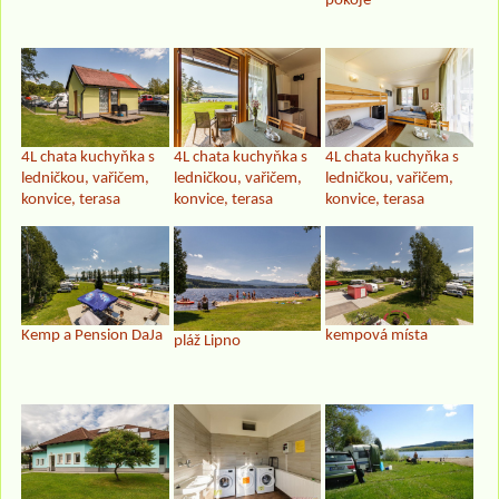
pokoje
4L chata kuchyňka s
4L chata kuchyňka s
4L chata kuchyňka s
ledničkou, vařičem,
ledničkou, vařičem,
ledničkou, vařičem,
konvice, terasa
konvice, terasa
konvice, terasa
Kemp a Pension DaJa
kempová místa
pláž Lipno