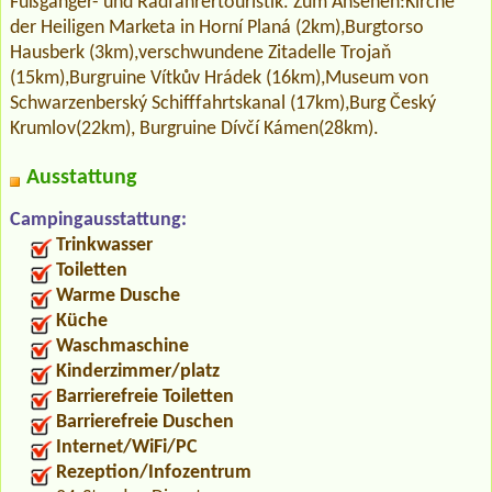
Fußgänger- und Radfahrertouristik. Zum Ansehen:Kirche
der Heiligen Marketa in Horní Planá (2km),Burgtorso
Hausberk (3km),verschwundene Zitadelle Trojaň
(15km),Burgruine Vítkův Hrádek (16km),Museum von
Schwarzenberský Schifffahrtskanal (17km),Burg Český
Krumlov(22km), Burgruine Dívčí Kámen(28km).
Ausstattung
Campingausstattung:
Trinkwasser
Toiletten
Warme Dusche
Küche
Waschmaschine
Kinderzimmer/platz
Barrierefreie Toiletten
Barrierefreie Duschen
Internet/WiFi/PC
Rezeption/Infozentrum