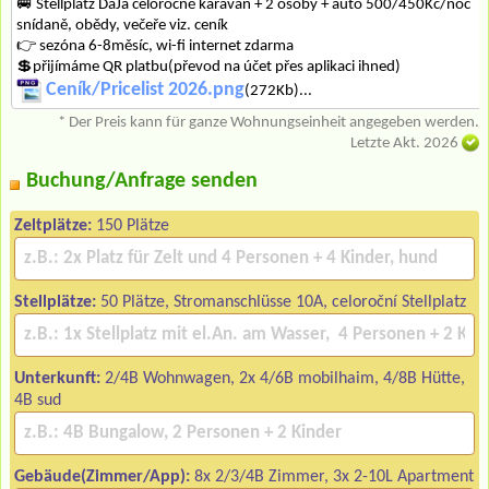
🚐 Stellplatz DaJa celoročně karavan + 2 osoby + auto 500/450Kč/noc
snídaně, obědy, večeře viz. ceník
👉 sezóna 6-8měsíc, wi-fi internet zdarma
💲přijímáme QR platbu(převod na účet přes aplikaci ihned)
Ceník/Pricelist 2026.png
(272Kb)...
* Der Preis kann für ganze Wohnungseinheit angegeben werden.
Letzte Akt. 2026
Buchung/Anfrage senden
Zeltplätze:
150 Plätze
Stellplätze:
50 Plätze, Stromanschlüsse 10A, celoroční Stellplatz
Unterkunft:
2/4B Wohnwagen, 2x 4/6B mobilhaim, 4/8B Hütte,
4B sud
Gebäude(Zimmer/App):
8x 2/3/4B Zimmer, 3x 2-10L Apartment