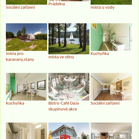
Prádelna
Sociální zařízení
místa u vody
místa pro
Kuchyňka
místa ve stínu
karavany,stany
Kuchyňka
Bistro-Café DaJa
Sociální zařízení
skupinové akce