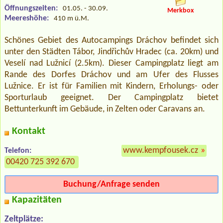
Öffnungszeiten:
01.05. - 30.09.
Merkbox
Meereshöhe:
410 m ü.M.
Schönes Gebiet des Autocampings Dráchov befindet sich
unter den Städten Tábor, Jindřichův Hradec (ca. 20km) und
Veselí nad Lužnicí (2.5km). Dieser Campingplatz liegt am
Rande des Dorfes Dráchov und am Ufer des Flusses
Lužnice. Er ist für Familien mit Kindern, Erholungs- oder
Sporturlaub geeignet. Der Campingplatz bietet
Bettunterkunft im Gebäude, in Zelten oder Caravans an.
Kontakt
www.kempfousek.cz
»
Telefon:
00420 725 392 670
Buchung/Anfrage senden
Kapazitäten
Zeltplätze: