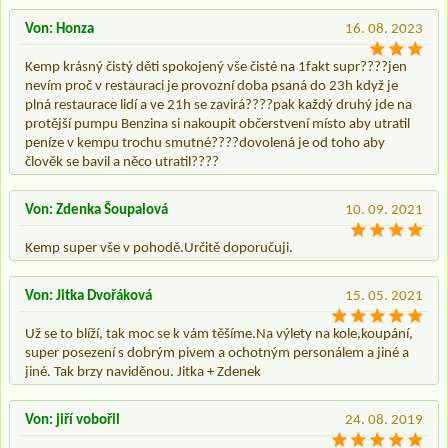
Von: Honza
16. 08. 2023
Kemp krásný čistý děti spokojený vše čisté na 1fakt supr????jen
nevím proč v restauraci je provozní doba psaná do 23h když je
plná restaurace lidí a ve 21h se zavirá????pak každý druhý jde na
protější pumpu Benzina si nakoupit občerstvení místo aby utratil
peníze v kempu trochu smutné????dovolená je od toho aby
člověk se bavil a něco utratil????
Von: Zdenka Šoupalová
10. 09. 2021
Kemp super vše v pohodě.Určitě doporučuji.
Von: Jitka Dvořáková
15. 05. 2021
Už se to blíží, tak moc se k vám těšíme.Na výlety na kole,koupání,
super posezení s dobrým pivem a ochotným personálem a jiné a
jiné. Tak brzy naviděnou. Jitka + Zdenek
Von: jiří vobořil
24. 08. 2019