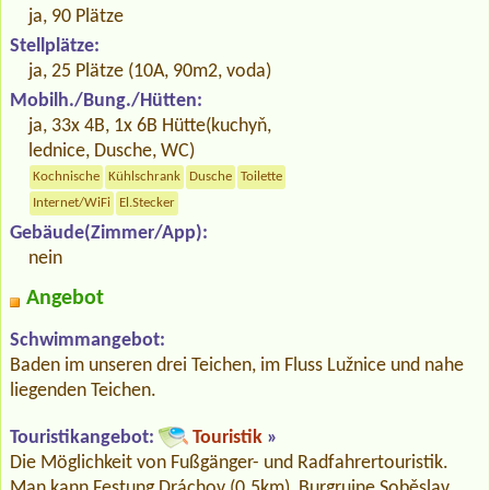
ja, 90 Plätze
Stellplätze:
ja, 25 Plätze (10A, 90m2, voda)
Mobilh./Bung./Hütten:
ja, 33x 4B, 1x 6B Hütte(kuchyň,
lednice, Dusche, WC)
Kochnische
Kühlschrank
Dusche
Toilette
Internet/WiFi
El.Stecker
Gebäude(Zimmer/App):
nein
Angebot
Schwimmangebot:
Baden im unseren drei Teichen, im Fluss Lužnice und nahe
liegenden Teichen.
Touristikangebot:
Touristik
»
Die Möglichkeit von Fußgänger- und Radfahrertouristik.
Man kann Festung Dráchov (0.5km), Burgruine Soběslav