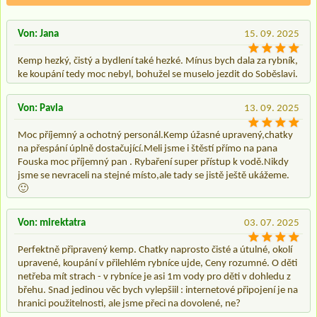
Von: Jana
15. 09. 2025
Kemp hezký, čistý a bydlení také hezké. Mínus bych dala za rybník,
ke koupání tedy moc nebyl, bohužel se muselo jezdit do Soběslavi.
Von: Pavla
13. 09. 2025
Moc příjemný a ochotný personál.Kemp úžasné upravený,chatky
na přespání úplně dostačující.Meli jsme i štěstí přímo na pana
Fouska moc příjemný pan . Rybaření super přístup k vodě.Nikdy
jsme se nevraceli na stejné místo,ale tady se jistě ještě ukážeme.
🙂
Von: mirektatra
03. 07. 2025
Perfektně připravený kemp. Chatky naprosto čisté a útulné, okolí
upravené, koupání v přilehlém rybníce ujde, Ceny rozumné. O děti
netřeba mít strach - v rybníce je asi 1m vody pro děti v dohledu z
břehu. Snad jedinou věc bych vylepšiil : internetové připojení je na
hranici použitelnosti, ale jsme přeci na dovolené, ne?