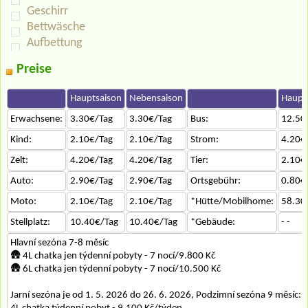
Geschirr
Bettwäsche
Aufbettung
Preise
Hauptsaison
Nebensaison
Haupt
Erwachsene:
3.30€/Tag
3.30€/Tag
Bus:
12.50
Kind:
2.10€/Tag
2.10€/Tag
Strom:
4.20€
Zelt:
4.20€/Tag
4.20€/Tag
Tier:
2.10€
Auto:
2.90€/Tag
2.90€/Tag
Ortsgebühr:
0.80€
Moto:
2.10€/Tag
2.10€/Tag
*Hütte/Mobilhome:
58.30
Stellplatz:
10.40€/Tag
10.40€/Tag
*Gebäude:
- -
Hlavní sezóna 7-8 měsíc
🛖 4L chatka jen týdenní pobyty - 7 nocí/9.800 Kč
🛖 6L chatka jen týdenní pobyty - 7 nocí/10.500 Kč
Jarní sezóna je od 1. 5. 2026 do 26. 6. 2026, Podzimní sezóna 9 měsíc: