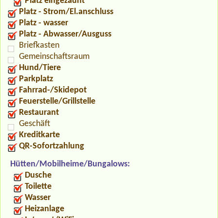
Platz eingezäunt
Platz - Strom/El.anschluss
Platz - wasser
Platz - Abwasser/Ausguss
Briefkasten
Gemeinschaftsraum
Hund/Tiere
Parkplatz
Fahrrad-/Skidepot
Feuerstelle/Grillstelle
Restaurant
Geschäft
Kreditkarte
QR-Sofortzahlung
Hütten/Mobilheime/Bungalows:
Dusche
Toilette
Wasser
Heizanlage