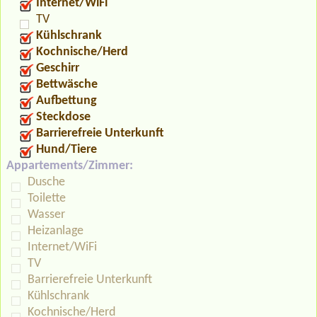
Internet/WiFi
TV
Kühlschrank
Kochnische/Herd
Geschirr
Bettwäsche
Aufbettung
Steckdose
Barrierefreie Unterkunft
Hund/Tiere
Appartements/Zimmer:
Dusche
Toilette
Wasser
Heizanlage
Internet/WiFi
TV
Barrierefreie Unterkunft
Kühlschrank
Kochnische/Herd