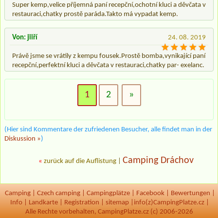
Super kemp,velice příjemná paní recepční,ochotní kluci a děvčata v
restauraci,chatky prostě paráda.Takto má vypadat kemp.
Von: jiiří
24. 08. 2019
Právě jsme se vrátily z kempu fousek.Prostě bomba,vynikající paní
recepční,perfektní kluci a děvčata v restauraci,chatky par- exelanc.
1
2
»
(Hier sind Kommentare der zufriedenen Besucher, alle findet man in der
Diskussion »
)
Camping Dráchov
«
zurück auf die Auflistung
|
Camping
|
Czech camping
|
Campingplätze
|
Facebook
|
Bewertungen
|
Info
|
Landkarte
|
Registration
|
sitemap
|
info(z)CampingPlatze.cz |
Alle Rechte vorbehalten, CampingPlatze.cz (c) 2006-2026