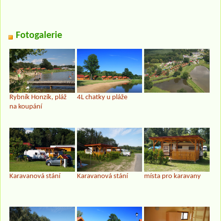
Fotogalerie
Rybník Honzík, pláž
4L chatky u pláže
na koupání
Karavanová stání
Karavanová stání
místa pro karavany