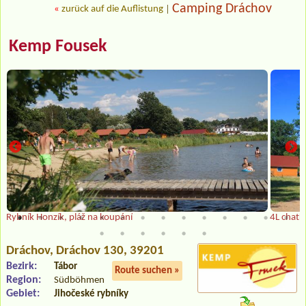
Camping Dráchov
«
zurück auf die Auflistung
|
Kemp Fousek
Rybník Honzík, pláž na koupání
4L chatk
Dráchov
, Dráchov 130, 39201
Bezirk:
Tábor
Route suchen »
Region:
Südböhmen
Gebiet:
Jihočeské rybníky