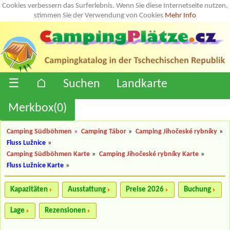
Cookies verbessern das Surferlebnis. Wenn Sie diese Internetseite nutzen,
stimmen Sie der Verwendung von Cookies
Mehr Info
☰
⌂
Suchen
Landkarte
Merkbox(
0
)
Camping Südböhmen
»
Camping Tábor
»
Camping Jihočeské rybníky
»
Fluss Lužnice
»
Camping Südböhmen Karte
»
Camping Jihočeské rybníky Karte
»
Fluss Lužnice Karte
»
Kapazitäten
Ausstattung
Preise 2026
Buchung
Lage
Rezensionen