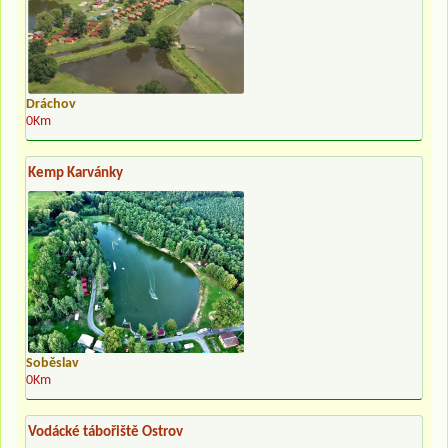
Dráchov
0Km
Kemp Karvánky
Soběslav
0Km
Vodácké tábořiště Ostrov