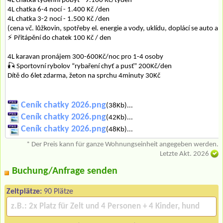
4L chatka týdenní pobyt - 9.100 Kč/týden
4L chatka 6-4 nocí - 1.400 Kč /den
4L chatka 3-2 nocí - 1.500 Kč /den
(cena vč. lůžkovin, spotřeby el. energie a vody, uklídu, doplácí se auto a 
⚡ Přitápění do chatek 100 Kč / den
4L karavan pronájem 300-600Kč/noc pro 1-4 osoby
🎣 Sportovní rybolov “rybaření chyť a pusť” 200Kč/den
Dítě do 6let zdarma, žeton na sprchu 4minuty 30Kč
Ceník chatky 2026.png
(38Kb)...
Ceník chatky 2026.png
(42Kb)...
Ceník chatky 2026.png
(48Kb)...
* Der Preis kann für ganze Wohnungseinheit angegeben werden.
Letzte Akt. 2026
Buchung/Anfrage senden
Zeltplätze:
90 Plätze