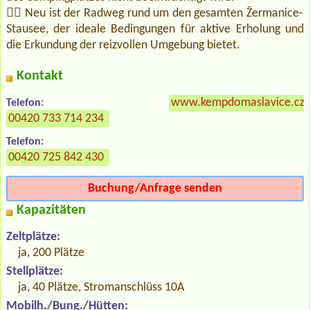
🚴‍♂️ Neu ist der Radweg rund um den gesamten Žermanice-
Stausee, der ideale Bedingungen für aktive Erholung und
die Erkundung der reizvollen Umgebung bietet.
Kontakt
www.kempdomaslavice.cz
Telefon:
00420 733 714 234
Telefon:
00420 725 842 430
Buchung/Anfrage senden
Kapazitäten
Zeltplätze:
ja, 200 Plätze
Stellplätze:
ja, 40 Plätze, Stromanschlüss 10A
Mobilh./Bung./Hütten: