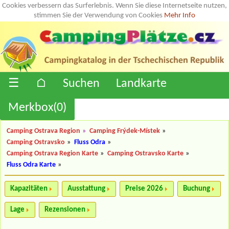
Cookies verbessern das Surferlebnis. Wenn Sie diese Internetseite nutzen,
stimmen Sie der Verwendung von Cookies
Mehr Info
☰
⌂
Suchen
Landkarte
Merkbox(
0
)
Camping Ostrava Region
»
Camping Frýdek-Místek
»
Camping Ostravsko
»
Fluss Odra
»
Camping Ostrava Region Karte
»
Camping Ostravsko Karte
»
Fluss Odra Karte
»
Kapazitäten
Ausstattung
Preise 2026
Buchung
Lage
Rezensionen