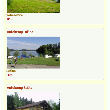
Soběšovice
1Km
Autokemp Lučina
Lučina
2Km
Autokemp Baška