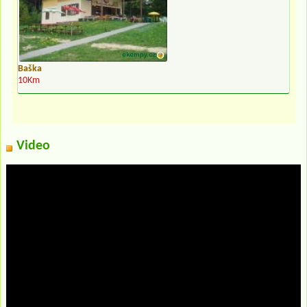
Baška
10Km
Video