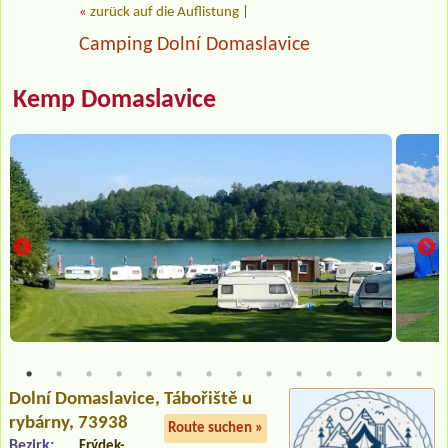
«
zurück auf die Auflistung
|
Camping Dolní Domaslavice
Kemp Domaslavice
Dolní Domaslavice
, Tábořiště u
rybárny, 73938
Route suchen »
Bezirk:
Frýdek-