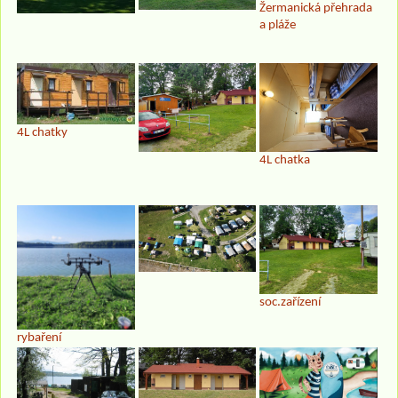
Žermanická přehrada
a pláže
4L chatky
4L chatka
soc.zařízení
rybaření