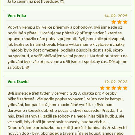
Já to cením na pět hvězdiček 😉
Von: Erika
14. 09. 2025
Pobyt v kempu byl velice příjemný a pohodový, byli jsme zde už
podruhé s přáteli. Oceňujeme přátelský přístup vedení, které se
opravdu snažilo nám pobyt zpříjemnit. Byli jsme mile překvapeni,
jak hezky se k nám chovali. Menší výtku máme k vybavení chatky
– nádobí bylo dost omezené, podlaha působila dost slabě, skoro
na spadnutí, a vařič ohříval jen velmi pomalu. Na druhou stranu na
grilování bylo vše připravené a užili jsme si společný čas. Děkujeme
za pobyt. 🌿
Von: Dawid
19. 09. 2023
Byli jsme zde třetí týden v červenci 2023, chatka pro 4 osoby
pěkně zařízená. Vše podle popisu vybavení. Místo zve ke kempu,
grilování, koupání, což jsme maximálně využili. : ) Bylo nám
darováno i kousek dobrého počasí a skvělí sousedé! Pravda, Ti z
nás, kteri stanovali, zažili ze soboty na neděli hlasitější hudbu, ale
ve chvíli, kdy chtěli jít pozdravit sousedy, hudba ztichla...
Doporučujeme procházku po okolí (funkční dominanty že starých i
nových dob - byv. obchůdek a taverna (dá se koupit langoš nebo