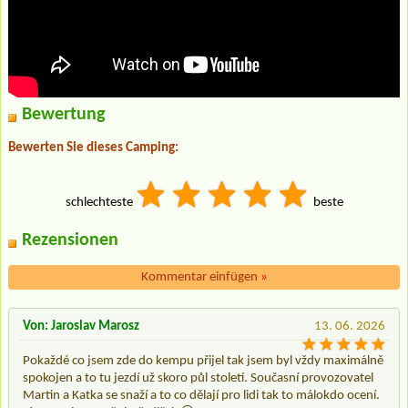
Bewertung
Bewerten Sie dieses Camping:
schlechteste
beste
Rezensionen
Kommentar einfügen
»
Von: Jaroslav Marosz
13. 06. 2026
Pokaždé co jsem zde do kempu přijel tak jsem byl vždy maximálně
spokojen a to tu jezdí už skoro půl století. Současní provozovatel
Martin a Katka se snaží a to co dělají pro lidi tak to málokdo ocení.