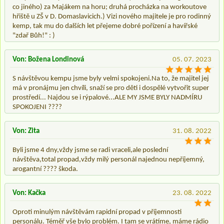
co jiného) za Majákem na horu; druhá procházka na workoutove
hřiště u ZŠ v D. Domaslavicich.) Vizi nového majitele je pro rodinný
kemp, tak mu do dalších let přejeme dobré pořízení a havířské
"zdař Bůh!" : )
Von: Božena Londinová
05. 07. 2023
S návštěvou kempu jsme byly velmi spokojeni.Na to, že majitel jej
má v pronájmu jen chvíli, snaží se pro děti i dospělé vytvořit super
prostředí... Najdou se i rýpalové...ALE MY JSME BYLY NADMÍRU
SPOKOJENI ????
Von: Zita
31. 08. 2022
Byli jsme 4 dny,vždy jsme se radi vraceli,ale poslední
návštěva,total propad,vždy milý personál najednou nepříjemný,
arogantní ???? škoda.
Von: Kačka
23. 08. 2022
Oproti minulým návštěvám rapidní propad v příjemnosti
personálu. Téměř vše bylo problém. I tam se vrátíme, máme rádio