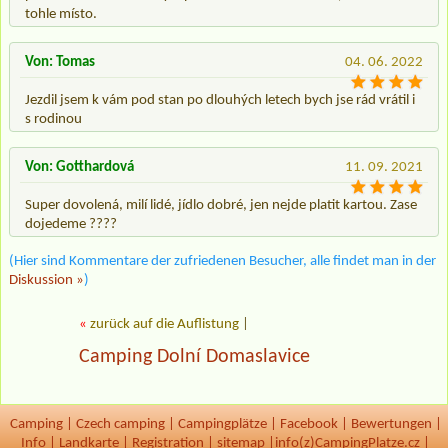
tohle místo.
Von: Tomas
04. 06. 2022
Jezdil jsem k vám pod stan po dlouhých letech bych jse rád vrátil i
s rodinou
Von: Gotthardová
11. 09. 2021
Super dovolená, milí lidé, jídlo dobré, jen nejde platit kartou. Zase
dojedeme ????
(Hier sind Kommentare der zufriedenen Besucher, alle findet man in der
Diskussion »
)
«
zurück auf die Auflistung
|
Camping Dolní Domaslavice
Camping
|
Czech camping
|
Campingplätze
|
Facebook
|
Bewertungen
|
Info
|
Landkarte
|
Registration
|
sitemap
|
info(z)CampingPlatze.cz |