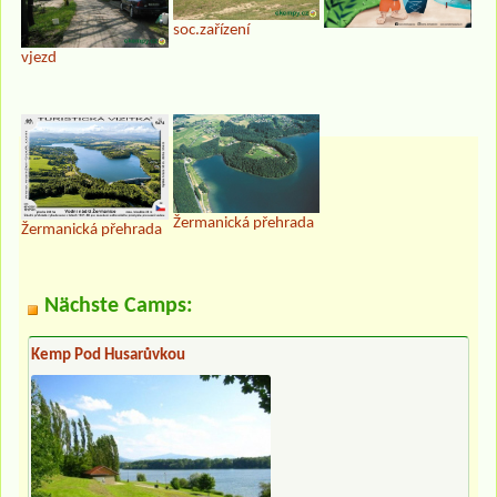
soc.zařízení
vjezd
Žermanická přehrada
Žermanická přehrada
Nächste Camps:
Kemp Pod Husarůvkou