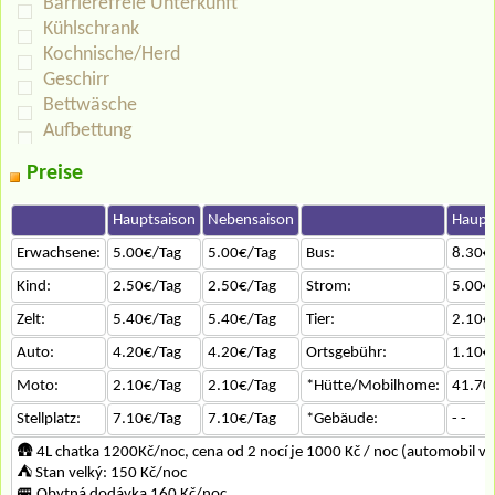
Barrierefreie Unterkunft
Kühlschrank
Kochnische/Herd
Geschirr
Bettwäsche
Aufbettung
Preise
Hauptsaison
Nebensaison
Haupt
Erwachsene:
5.00€/Tag
5.00€/Tag
Bus:
8.30€
Kind:
2.50€/Tag
2.50€/Tag
Strom:
5.00€
Zelt:
5.40€/Tag
5.40€/Tag
Tier:
2.10€
Auto:
4.20€/Tag
4.20€/Tag
Ortsgebühr:
1.10€
Moto:
2.10€/Tag
2.10€/Tag
*Hütte/Mobilhome:
41.70
Stellplatz:
7.10€/Tag
7.10€/Tag
*Gebäude:
- -
🛖 4L chatka 1200Kč/noc, cena od 2 nocí je 1000 Kč / noc (automobil v 
⛺ Stan velký: 150 Kč/noc
🚐 Obytná dodávka 160 Kč/noc