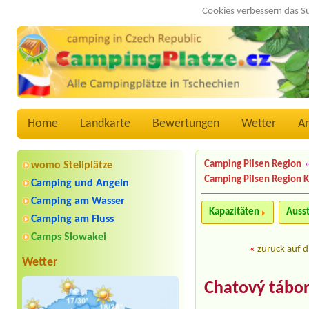
Cookies verbessern das S
Home
Landkarte
Bewertungen
Wetter
A
Camping Pilsen Region
womo Stellplätze
Camping Pilsen Region K
Camping und Angeln
Camping am Wasser
Kapazitäten
Auss
Camping am Fluss
Camps Slowakei
«
zurück auf d
Wetter
Chatový tábor