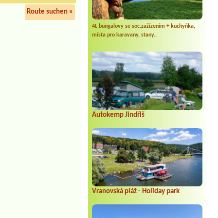
Route suchen »
4L bungalovy se soc.zažízením + kuchyňka,
místa pro karavany, stany..
Autokemp Jindřiš
Vranovská pláž - Holiday park