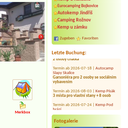
Eurocamping Bojkovice
Autokemp Jindřiš
Termin ab 2026-08-12 |
Camping
Camping Rožnov
Olšina - Lipno
Kemp u zámku
1xStellplatz für 2 Personen mit
Stromanschluss
Zugeben
Favoriten
Termin ab 2026-07-27 |
Penzion U nás
doma
2 osoby chatka
Letzte Buchung:
Termin ab 2026-07-18 |
Autocamp
Slapy Skalice
Garsoniéra pro 2 osoby se sociálním
vybavením
Termin ab 2026-08-03 |
Kemp Písák
3 místa pro vlastní stany + 8 osob
Termin ab 2026-07-24 |
Kemp Pod
hrází
1 stan +3osoby
Merkbox
Termin ab 2026-08-15 |
Kemp Radost
- Oáza
Fotogalerie