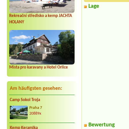
Lage
Rekreační středisko a kemp JACHTA
HOLANY
Místa pro karavany a Hotel Orlice
Am häufigsten gesehen:
Camp Sokol Troja
Praha 7
20889x
Bewertung
Kemp Keramika