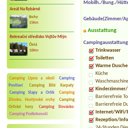
Mobilh./Bung./Hütt
Areál Na Rybárně
Bohy
Gebäude(Zimmer/Ap
15Km
Ausstattung
Rekreační středisko Vojtův Mlýn
Campingausstattung
Čistá
Trinkwasser
16Km
Toiletten
Warme Dusche
Küche
Camping Lipno a okolí
Camping
Waschmaschin
Povltaví
Camping Bílé Karpaty
Kinderzimmer/
Camping Slapy a Orlík
Camping
Barrierefreie To
Zlínsko, Hostýnské vrchy
Camping
Barrierefreie D
Orlické hory
Camping Slovácko
Internet/WiFi/
Camping Podkrkonoší
Rezeption/Inf
24-Stunden Die