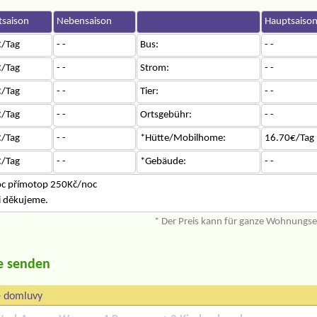
saison
Nebensaison
Hauptsaiso
/Tag
- -
Bus:
- -
/Tag
- -
Strom:
- -
/Tag
- -
Tier:
- -
/Tag
- -
Ortsgebühr:
- -
/Tag
- -
*Hütte/Mobilhome:
16.70€/Tag
/Tag
- -
*Gebäude:
- -
oc přímotop 250Kč/noc
ni děkujeme.
* Der Preis kann für ganze Wohnungs
e senden
e domluvy