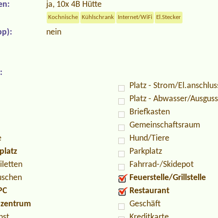
en:
ja, 10x 4B Hütte
Kochnische
Kühlschrank
Internet/WiFi
El.Stecker
p):
nein
:
Platz - Strom/El.anschlus
Platz - Abwasser/Ausguss
Briefkasten
Gemeinschaftsraum
e
Hund/Tiere
platz
Parkplatz
iletten
Fahrrad-/Skidepot
uschen
Feuerstelle/Grillstelle
PC
Restaurant
ozentrum
Geschäft
nst
Kreditkarte