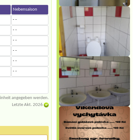
n
Nebensaison
- -
- -
- -
- -
- -
- -
einheit angegeben werden.
Letzte Akt. 2026