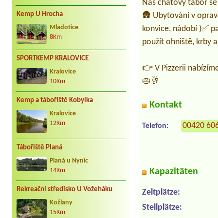
Náš chatový tábor se 
Kemp U Hrocha
🛖 Ubytování v oprav
konvice, nádobí )✅ p
Mladotice
8Km
použít ohniště, krby 
SPORTKEMP KRALOVICE
👉 V Pizzerii nabízíme
Kralovice
🥧🥂
10Km
Kemp a tábořiště Kobylka
Kontakt
Kralovice
12Km
00420 60
Telefon:
Tábořiště Planá
Planá u Nynic
Kapazitäten
14Km
Rekreační středisko U Vožeháku
Zeltplätze:
Kožlany
Stellplätze:
15Km