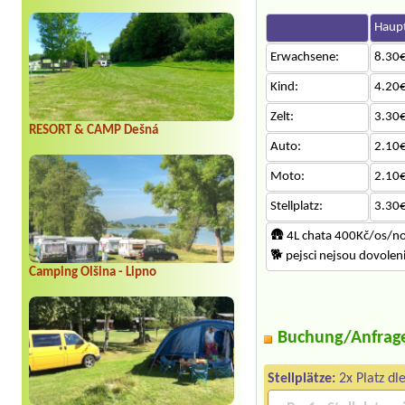
Haupt
Erwachsene:
8.30€
Kind:
4.20€
Zelt:
3.30€
RESORT & CAMP Dešná
Auto:
2.10€
Moto:
2.10€
Stellplatz:
3.30€
🛖 4L chata 400Kč/os/n
🐕‍ pejsci nejsou dovole
Camping Olšina - Lipno
Buchung/Anfrag
Stellplätze:
2x Platz dl