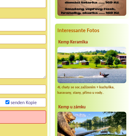
Interessante Fotos
Kemp Keramika
4L chaty se soc.zažízením + kuchyňka,
karavany, stany, přímo u vody..
senden Kopie
Kemp u zámku