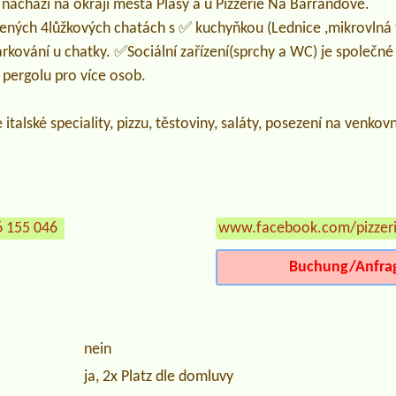
nachází na okraji města Plasy a u Pizzerie Na Barrandově.
ených 4lůžkových chatách s ✅ kuchyňkou (Lednice ,mikrovlná 
arkování u chatky. ✅Sociální zařízení(sprchy a WC) je společ
a pergolu pro více osob.
 italské speciality, pizzu, těstoviny, saláty, posezení na venk
6 155 046
www.facebook.com/pizzer
Buchung/Anfra
nein
ja, 2x Platz dle domluvy