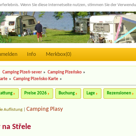
urferlebnis. Wenn Sie diese Internetseite nutzen, stimmen Sie der Verwen
nmelden
Info
Merkbox(
0
)
»
Camping Plzeň-sever
»
Camping Plzeňsko
»
arte
»
Camping Plzeňsko Karte
»
tattung
Preise 2026
Buchung
Lage
Rezensionen
Camping Plasy
ie Auflistung
|
 na Střele