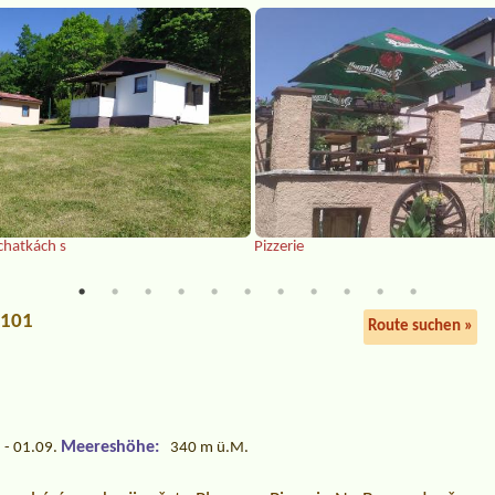
chatkách s
Pizzerie
3101
Route suchen »
Meereshöhe:
 - 01.09.
340 m ü.M.