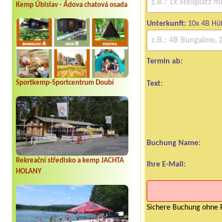
Kemp Úbislav - Ádova chatová osada
Unterkunft:
10x 4B Hü
Termin ab:
Sportkemp-Sportcentrum Doubí
Text:
Buchung Name:
Rekreační středisko a kemp JACHTA
Ihre E-Mail:
HOLANY
Sichere Buchung ohne P