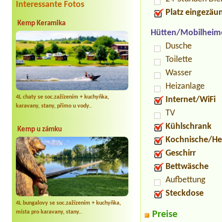
Interessante Fotos
Platz eingezäu
Kemp Keramika
Hütten/Mobilheim
Dusche
Toilette
Wasser
Heizanlage
4L chaty se soc.zažízením + kuchyňka,
Internet/WiFi
karavany, stany, přímo u vody..
TV
Kühlschrank
Kemp u zámku
Kochnische/He
Geschirr
Bettwäsche
Aufbettung
Steckdose
4L bungalovy se soc.zažízením + kuchyňka,
místa pro karavany, stany..
Preise