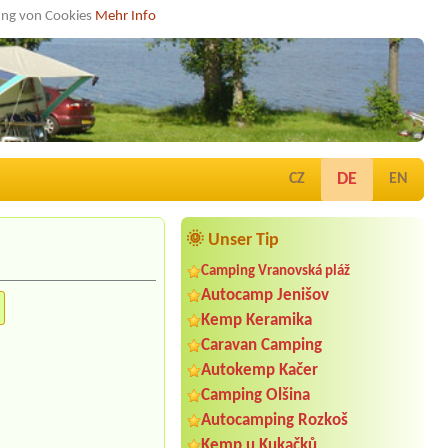
dung von Cookies
Mehr Info
DE
CZ
EN
🌞 Unser Tip
Camping Vranovská pláž
Autocamp Jenišov
Kemp Keramika
Caravan Camping
Autokemp Kačer
Camping Olšina
Autocamping Rozkoš
Kemp u Kukačků