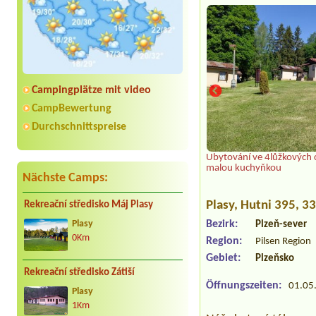
Campingplätze mit video
CampBewertung
Durchschnittspreise
Ubytování ve 4lůžkových 
malou kuchyňkou
Nächste Camps:
Plasy
, Hutni 395, 3
Rekreační středisko Máj Plasy
Bezirk:
Plasy
Plzeň-sever
0Km
Region:
Pilsen Region
Gebiet:
Plzeňsko
Rekreační středisko Zátiší
Öffnungszeiten:
01.05.
Plasy
1Km