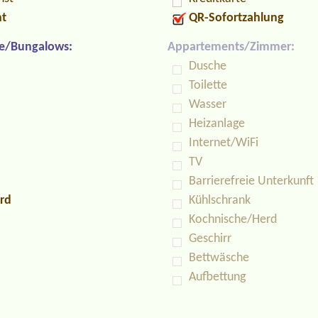
nt
QR-Sofortzahlung
e/Bungalows:
Appartements/Zimmer:
Dusche
Toilette
Wasser
Heizanlage
Internet/WiFi
TV
Barrierefreie Unterkunft
rd
Kühlschrank
Kochnische/Herd
Geschirr
Bettwäsche
Aufbettung