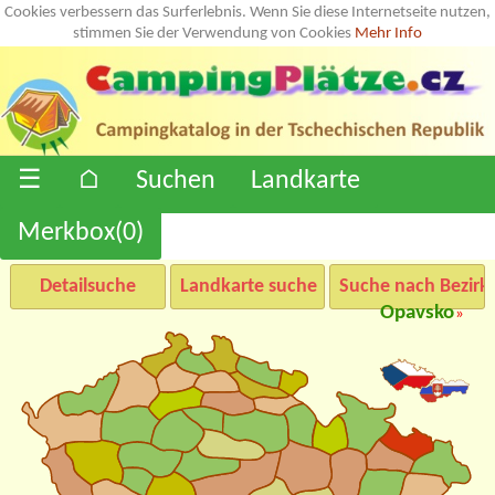
Cookies verbessern das Surferlebnis. Wenn Sie diese Internetseite nutzen,
stimmen Sie der Verwendung von Cookies
Mehr Info
☰
⌂
Suchen
Landkarte
Merkbox(
0
)
Detailsuche
Landkarte suche
Suche nach Bezirk
Opavsko
»