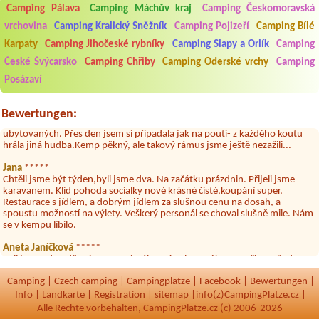
Camping Pálava
Camping Máchův kraj
Camping Českomoravská
vrchovina
Camping Kralický Sněžník
Camping Pojizeří
Camping Bílé
Karpaty
Camping Jihočeské rybníky
Camping Slapy a Orlík
Camping
České Švýcarsko
Camping Chřiby
Camping Oderské vrchy
Camping
Aneta Melicharová
***
Byli jsme zde v týdnu od 25.7. do 1.8. 2026. Kemp jako takový je pěkný.
Posázaví
V umývárně i na WC bylo vždy čisto, doplněný papír i utěrky, což při
množství návštěvníků není samozřejmost. V kempu je obchod a
restaurace, kebab a další občerstvení. Co nás ale velice zklamalo byl
Bewertungen:
celodenní hluk z repráků u stanů a absolutní bezohlednost ostatních
ubytovaných. Přes den jsem si připadala jak na pouti- z každého koutu
hrála jiná hudba.Kemp pěkný, ale takový rámus jsme ještě nezažili...
Jana
*****
Chtěli jsme být týden,byli jsme dva. Na začátku prázdnin. Přijeli jsme
karavanem. Klid pohoda socialky nové krásné čisté,koupání super.
Restaurace s jídlem, a dobrým jídlem za slušnou cenu na dosah, a
spoustu možností na výlety. Veškerý personál se choval slušně mile. Nám
se v kempu líbilo.
Aneta Janíčková
*****
Byli jsme zde s dětmi na 5 nocí, výborné vybavení kempu, čisto všude.
Výborná káva, mošt i víno a další.Milí hostitelé, vždy usměvaví a ochotní,
umístění kempu blízko všem zážitkům ať turistickým,tak vodním. V
Camping
|
Czech camping
|
Campingplätze
|
Facebook
|
Bewertungen
|
docházkové blízkosti kempu vodní nádrž, restaurace a bazénem,
Info
|
Landkarte
|
Registration
|
sitemap
|
info(z)CampingPlatze.cz |
autobusová zastávka, obchod a další. Děkujeme, bylo to úžasné.
Alle Rechte vorbehalten, CampingPlatze.cz (c) 2006-2026