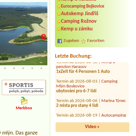
Eurocamping Bojkovice
Termin ab 2026-08-05 |
Rekreační
Autokemp Jindřiš
středisko LESÁK
1x 6L bungalov - 2 dospělí, 5 dětí, z
Camping Rožnov
toho 1 dítě 2 roky
Kemp u zámku
Termin ab 2026-08-08 |
Chatová
osada Slunečnice
Zugeben
Favoriten
Apartmán - Hlad 2 dospělý + 1 dítě
Termin ab 2026-08-12 |
Kemp a
Letzte Buchung:
penzion Harasov
1xZelt für 4 Personen 1 Auto
4L Chata Reneta I
Termin ab 2026-08-03 |
Camping
Mlýn Boskovice
ubytování pro 6-7 lidí
Termin ab 2026-08-06 |
Marina Týnec
2 mista pro stany 4 lidi
Termin ab 2026-08-19 |
Autocamping
Merkbox
Pod Černým lesem
Termin ab 2026-08-05 |
Stellplatz
Rozkoš
Video »
ý mlýn. Das ganze