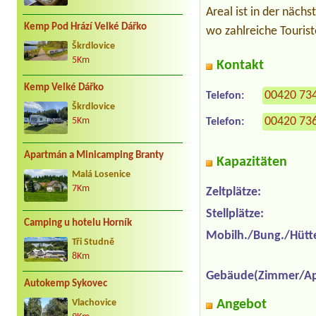
Areal ist in der näch
Kemp Pod Hrází Velké Dářko
wo zahlreiche Tourist
Škrdlovice
5Km
Kontakt
Kemp Velké Dářko
00420 73
Telefon:
Škrdlovice
00420 73
5Km
Telefon:
Apartmán a Minicamping Branty
Kapazitäten
Malá Losenice
7Km
Zeltplätze:
Stellplätze:
Camping u hotelu Horník
Mobilh./Bung./Hütt
Tři Studně
8Km
Gebäude(Zimmer/Ap
Autokemp Sykovec
Angebot
Vlachovice