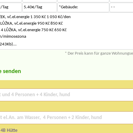
/Tag
5.40€/Tag
*Gebäude:
- -
K, vč.el.energie 1 350 Kč 1 050 Kč/den
LŮŽKA, vč.el.energie 950 Kč 850 Kč
 LŮŽKA, vč.el.energie 750 Kč 650 Kč
pen/mimosezona
243Kb)...
* Der Preis kann für ganze Wohnungs
e senden
 4B Hütte