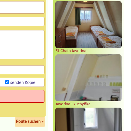
5L Chata Javorina
senden Kopie
Javorina - kuchyňka
Route suchen »