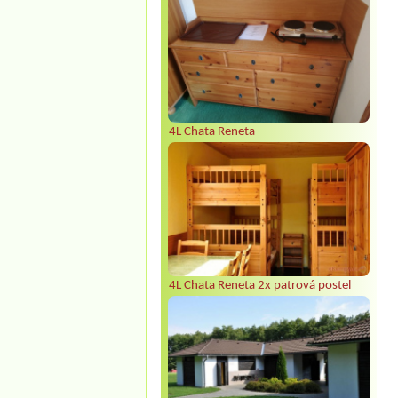
4L Chata Reneta
4L Chata Reneta 2x patrová postel