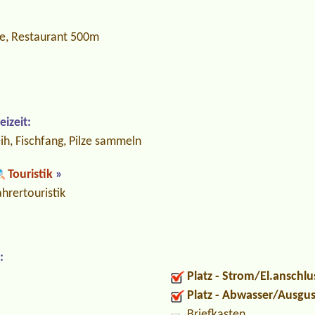
he, Restaurant 500m
izeit:
eih, Fischfang, Pilze sammeln
Touristik
»
hrertouristik
:
Platz - Strom/El.anschlu
Platz - Abwasser/Ausgu
Briefkasten