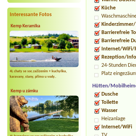
Küche
Interessante Fotos
Waschmaschin
Kinderzimmer/
Kemp Keramika
Barrierefreie To
Barrierefreie 
Internet/WiFi/
Rezeption/Inf
24-Stunden Die
4L chaty se soc.zažízením + kuchyňka,
Platz eingezäun
karavany, stany, přímo u vody..
Hütten/Mobilheim
Kemp u zámku
Dusche
Toilette
Wasser
Heizanlage
Internet/WiFi
TV