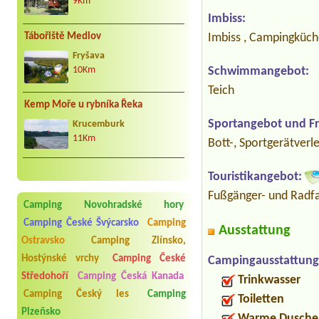
9Km
Imbiss:
Tábořiště Medlov
Imbiss , Campingküc
Fryšava
Schwimmangebot:
10Km
Teich
Kemp Moře u rybníka Řeka
Sportangebot und Fre
Krucemburk
11Km
Bott-, Sportgerätverl
Touristikangebot:
Fußgänger- und Radfa
Camping Novohradské hory
Camping České Švýcarsko
Camping
Ausstattung
Ostravsko
Camping Zlínsko,
Hostýnské vrchy
Camping České
Campingausstattung
Středohoří
Camping Česká Kanada
Trinkwasser
Camping Český les
Camping
Toiletten
Plzeňsko
Warme Dusche