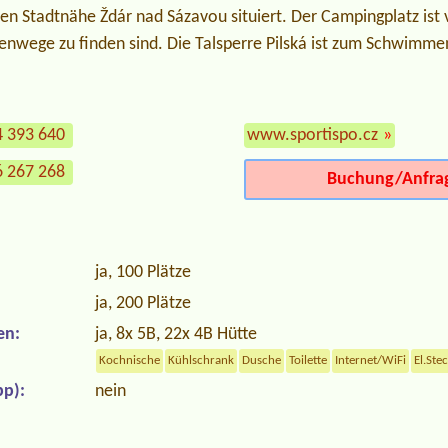
sten Stadtnähe Ždár nad Sázavou situiert. Der Campingplatz is
enwege zu finden sind. Die Talsperre Pilská ist zum Schwimmen
4 393 640
www.sportispo.cz
»
6 267 268
Buchung/Anfra
ja, 100 Plätze
ja, 200 Plätze
en:
ja, 8x 5B, 22x 4B Hütte
Kochnische
Kühlschrank
Dusche
Toilette
Internet/WiFi
El.Ste
p):
nein