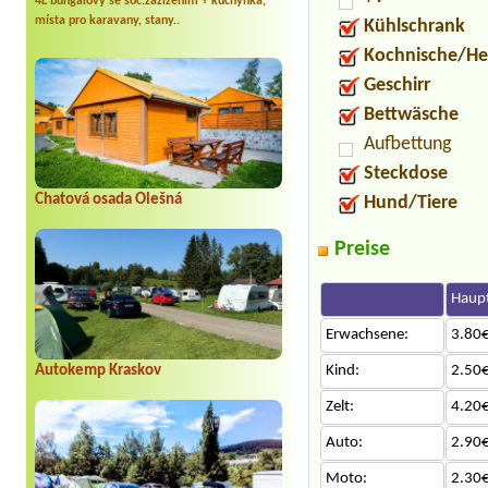
4L bungalovy se soc.zažízením + kuchyňka,
místa pro karavany, stany..
Kühlschrank
Kochnische/He
Geschirr
Bettwäsche
Aufbettung
Steckdose
Chatová osada Olešná
Hund/Tiere
Preise
Haupt
Erwachsene:
3.80€
Autokemp Kraskov
Kind:
2.50€
Zelt:
4.20€
Auto:
2.90€
Moto:
2.30€