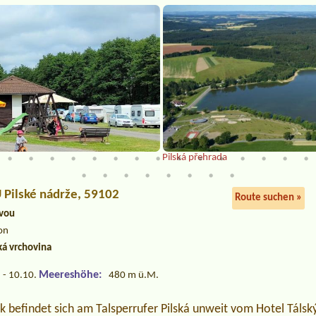
Pilská přehrada
U Pilské nádrže, 59102
Route suchen »
avou
on
á vrchovina
Meereshöhe:
 - 10.10.
480 m ü.M.
k befindet sich am Talsperrufer Pilská unweit vom Hotel Tálsk