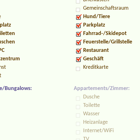
Gemeinschaftsraum
e
Hund/Tiere
platz
Parkplatz
iletten
Fahrrad-/Skidepot
Duschen
Feuerstelle/Grillstelle
PC
Restaurant
ozentrum
Geschäft
nst
Kreditkarte
t
e/Bungalows:
Appartements/Zimmer:
Dusche
Toilette
Wasser
Heizanlage
Internet/WiFi
TV