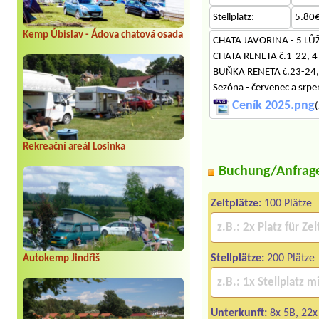
Stellplatz:
5.80€
Kemp Úbislav - Ádova chatová osada
CHATA JAVORINA - 5 LŮŽE
CHATA RENETA č.1-22, 4 
BUŇKA RENETA č.23-24, 4
Sezóna - červenec a sr
Ceník 2025.png
(
Rekreační areál Losinka
Buchung/Anfrag
Zeltplätze:
100 Plätze
Stellplätze:
200 Plätze
Autokemp Jindřiš
Unterkunft:
8x 5B, 22x