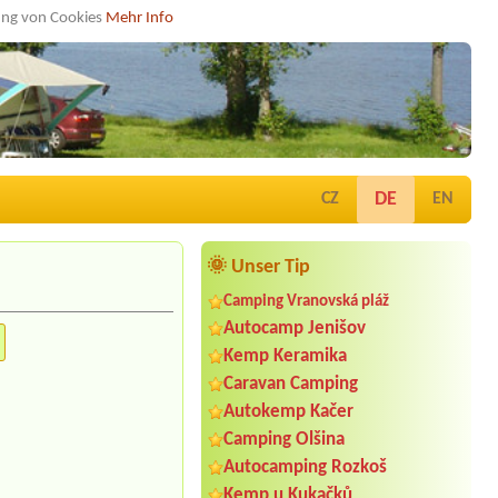
dung von Cookies
Mehr Info
DE
CZ
EN
🌞 Unser Tip
Camping Vranovská pláž
Autocamp Jenišov
Kemp Keramika
Caravan Camping
Autokemp Kačer
Camping Olšina
Autocamping Rozkoš
Kemp u Kukačků