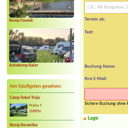
Termin ab:
Kemp Fousek
Text:
Autokemp Kačer
Buchung Name:
Ihre E-Mail:
Am häufigsten gesehen:
Camp Sokol Troja
Sichere Buchung ohne P
Praha 7
20889x
Lage
Kemp Keramika