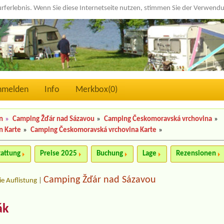
urferlebnis. Wenn Sie diese Internetseite nutzen, stimmen Sie der Verwen
nmelden
Info
Merkbox(
0
)
n
»
Camping Žďár nad Sázavou
»
Camping Českomoravská vrchovina
»
n Karte
»
Camping Českomoravská vrchovina Karte
»
tattung
Preise 2025
Buchung
Lage
Rezensionen
Camping Žďár nad Sázavou
ie Auflistung
|
ák