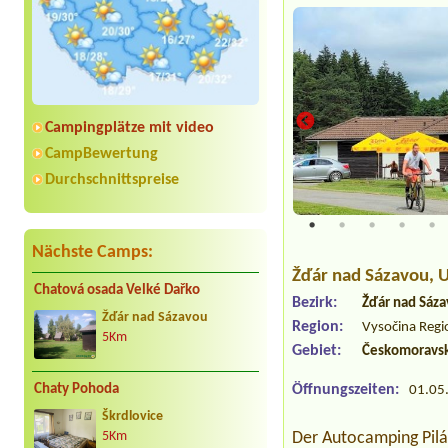
Campingplätze mit video
CampBewertung
Durchschnittspreise
 Pilák 300m
Nächste Camps:
Žďár nad Sázavou
, 
Chatová osada Velké Dařko
Bezirk:
Žďár nad Sáz
Žďár nad Sázavou
Region:
Vysočina Regi
5Km
Gebiet:
Českomoravsk
Öffnungszeiten:
Chaty Pohoda
01.05.
Škrdlovice
Der Autocamping Pilá
5Km