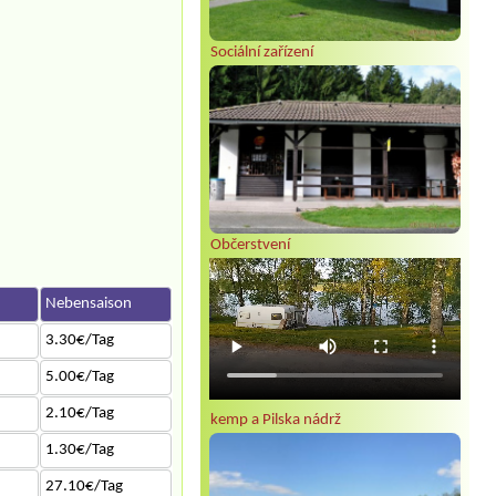
Sociální zařízení
Občerstvení
n
Nebensaison
3.30€/Tag
5.00€/Tag
2.10€/Tag
kemp a Pilska nádrž
1.30€/Tag
27.10€/Tag