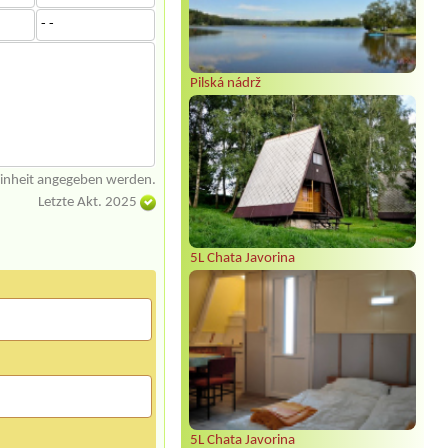
- -
Pilská nádrž
einheit angegeben werden.
Letzte Akt. 2025
5L Chata Javorina
5L Chata Javorina