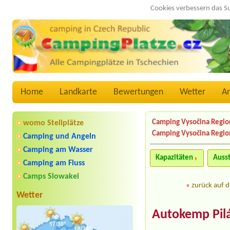
Cookies verbessern das S
Home
Landkarte
Bewertungen
Wetter
A
Camping Vysočina Regio
womo Stellplätze
Camping Vysočina Regio
Camping und Angeln
Camping am Wasser
Kapazitäten
Auss
Camping am Fluss
Camps Slowakei
«
zurück auf d
Wetter
Autokemp Pil