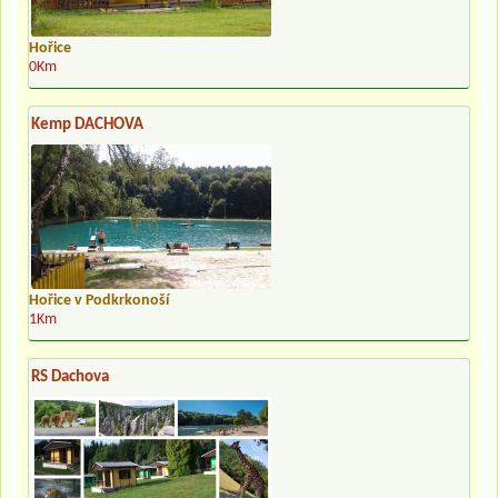
Hořice
0Km
Kemp DACHOVA
Hořice v Podkrkonoší
1Km
RS Dachova