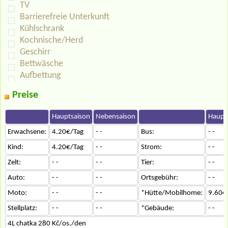
TV
Barrierefreie Unterkunft
Kühlschrank
Kochnische/Herd
Geschirr
Bettwäsche
Aufbettung
Preise
Hauptsaison
Nebensaison
Haupt
Erwachsene:
4.20€/Tag
- -
Bus:
- -
Kind:
4.20€/Tag
- -
Strom:
- -
Zelt:
- -
- -
Tier:
- -
Auto:
- -
- -
Ortsgebühr:
- -
Moto:
- -
- -
*Hütte/Mobilhome:
9.60€
Stellplatz:
- -
- -
*Gebäude:
- -
4L chatka 280 Kč/os./den