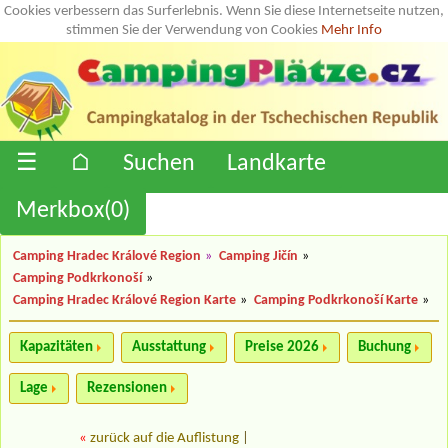
Cookies verbessern das Surferlebnis. Wenn Sie diese Internetseite nutzen,
stimmen Sie der Verwendung von Cookies
Mehr Info
☰
⌂
Suchen
Landkarte
Merkbox(
0
)
Camping Hradec Králové Region
»
Camping Jičín
»
Camping Podkrkonoší
»
Camping Hradec Králové Region Karte
»
Camping Podkrkonoší Karte
»
Kapazitäten
Ausstattung
Preise 2026
Buchung
Lage
Rezensionen
«
zurück auf die Auflistung
|