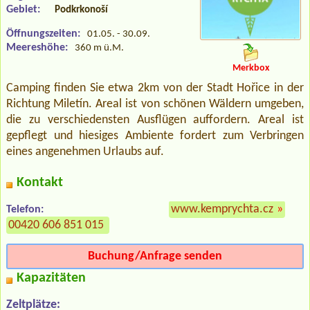
Gebiet:
Podkrkonoší
Öffnungszeiten:
01.05. - 30.09.
Meereshöhe:
360 m ü.M.
Merkbox
Camping finden Sie etwa 2km von der Stadt Hořice in der
Richtung Miletín. Areal ist von schönen Wäldern umgeben,
die zu verschiedensten Ausflügen auffordern. Areal ist
gepflegt und hiesiges Ambiente fordert zum Verbringen
eines angenehmen Urlaubs auf.
Kontakt
www.kemprychta.cz
»
Telefon:
00420 606 851 015
Buchung/Anfrage senden
Kapazitäten
Zeltplätze: