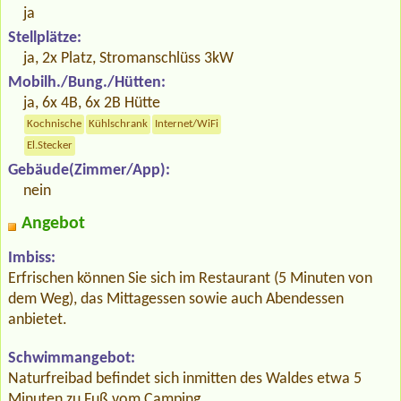
ja
Stellplätze:
ja, 2x Platz, Stromanschlüss 3kW
Mobilh./Bung./Hütten:
ja, 6x 4B, 6x 2B Hütte
Kochnische
Kühlschrank
Internet/WiFi
El.Stecker
Gebäude(Zimmer/App):
nein
Angebot
Imbiss:
Erfrischen können Sie sich im Restaurant (5 Minuten von
dem Weg), das Mittagessen sowie auch Abendessen
anbietet.
Schwimmangebot:
Naturfreibad befindet sich inmitten des Waldes etwa 5
Minuten zu Fuß vom Camping.