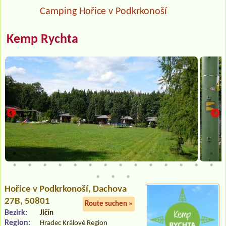
Camping Hořice v Podkrkonoší
Kemp Rychta
Hořice v Podkrkonoší
, Dachova
27B, 50801
Route suchen »
Bezirk:
Jičín
Region:
Hradec Králové Region