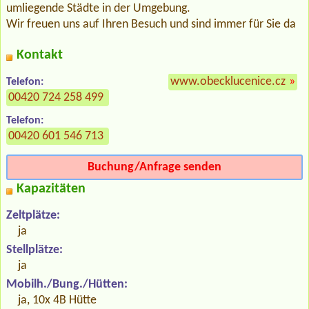
umliegende Städte in der Umgebung.
Wir freuen uns auf Ihren Besuch und sind immer für Sie da
Kontakt
www.obecklucenice.cz
»
Telefon:
00420 724 258 499
Telefon:
00420 601 546 713
Buchung/Anfrage senden
Kapazitäten
Zeltplätze:
ja
Stellplätze:
ja
Mobilh./Bung./Hütten:
ja, 10x 4B Hütte