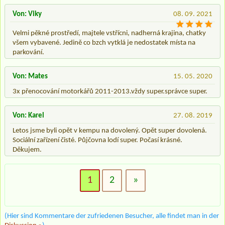
Von: Viky
08. 09. 2021
Velmi pěkné prostředí, majtele vstřícni, nadherná krajina, chatky
všem vybavené. Jedině co bzch vytklá je nedostatek místa na
parkování.
Von: Mates
15. 05. 2020
3x přenocování motorkářů 2011-2013.vždy super.správce super.
Von: Karel
27. 08. 2019
Letos jsme byli opět v kempu na dovolený. Opět super dovolená.
Sociální zařízení čisté. Půjčovna lodí super. Počasí krásné.
Děkujem.
1
2
»
(Hier sind Kommentare der zufriedenen Besucher, alle findet man in der