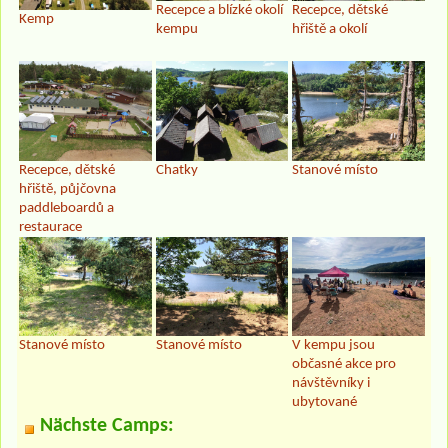
Recepce a blízké okolí
Recepce, dětské
Kemp
kempu
hřiště a okolí
Recepce, dětské
Chatky
Stanové místo
hřiště, půjčovna
paddleboardů a
restaurace
Stanové místo
Stanové místo
V kempu jsou
občasné akce pro
návštěvníky i
ubytované
Nächste Camps: