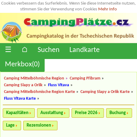
Cookies verbessern das Surferlebnis. Wenn Sie diese Internetseite nutzen,
stimmen Sie der Verwendung von Cookies
Mehr Info
☰
⌂
Suchen
Landkarte
Merkbox(
0
)
Camping Mittelböhmische Region
»
Camping Příbram
»
Camping Slapy a Orlík
»
Fluss Vltava
»
Camping Mittelböhmische Region Karte
»
Camping Slapy a Orlík Karte
»
Fluss Vltava Karte
»
Kapazitäten
Ausstattung
Preise 2026
Buchung
Lage
Rezensionen