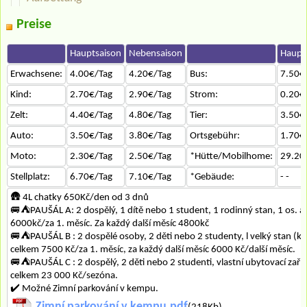
Preise
Hauptsaison
Nebensaison
Haupt
Erwachsene:
4.00€/Tag
4.20€/Tag
Bus:
7.50€
Kind:
2.70€/Tag
2.90€/Tag
Strom:
0.20€
Zelt:
4.40€/Tag
4.80€/Tag
Tier:
3.50€
Auto:
3.50€/Tag
3.80€/Tag
Ortsgebühr:
1.70€
Moto:
2.30€/Tag
2.50€/Tag
*Hütte/Mobilhome:
29.20
Stellplatz:
6.70€/Tag
7.10€/Tag
*Gebäude:
- -
🛖 4L chatky 650Kč/den od 3 dnů
🚐⛺PAUŠÁL A: 2 dospělý, 1 dítě nebo 1 student, 1 rodinný stan, 1 os. a
6000kč/za 1. měsíc. Za každý další měsíc 4800kč
🚐⛺PAUŠÁL B : 2 dospělé osoby, 2 děti nebo 2 studenty, l velký stan (ka
celkem 7500 Kč/za 1. měsíc, za každý další měsíc 6000 Kč/další měsíc.
🚐⛺PAUŠÁL C : 2 dospělý, 2 děti nebo 2 studenti, vlastní ubytovací zaříze
celkem 23 000 Kč/sezóna.
✔️ Možné Zimní parkování v kempu.
Zimní parkování v kempu.pdf
(218Kb)...