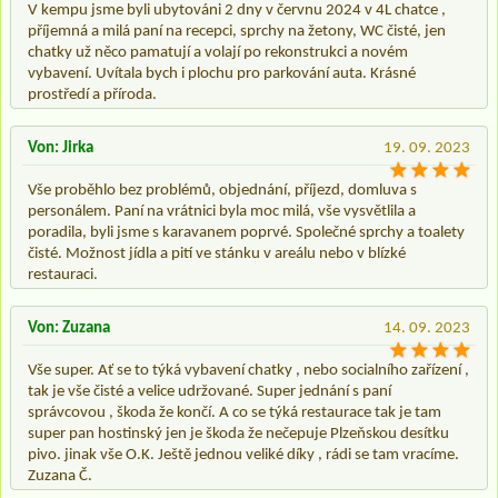
V kempu jsme byli ubytováni 2 dny v červnu 2024 v 4L chatce ,
příjemná a milá paní na recepci, sprchy na žetony, WC čisté, jen
chatky už něco pamatují a volají po rekonstrukci a novém
vybavení. Uvítala bych i plochu pro parkování auta. Krásné
prostředí a příroda.
Von: Jirka
19. 09. 2023
Vše proběhlo bez problémů, objednání, příjezd, domluva s
personálem. Paní na vrátnici byla moc milá, vše vysvětlila a
poradila, byli jsme s karavanem poprvé. Společné sprchy a toalety
čisté. Možnost jídla a pití ve stánku v areálu nebo v blízké
restauraci.
Von: Zuzana
14. 09. 2023
Vše super. Ať se to týká vybavení chatky , nebo socialního zařízení ,
tak je vše čisté a velice udržované. Super jednání s paní
správcovou , škoda že končí. A co se týká restaurace tak je tam
super pan hostinský jen je škoda že nečepuje Plzeňskou desítku
pivo. jinak vše O.K. Ještě jednou veliké díky , rádi se tam vracíme.
Zuzana Č.