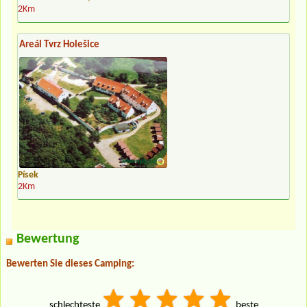
2Km
Areál Tvrz Holešice
Písek
2Km
Bewertung
Bewerten Sie dieses Camping:
schlechteste
beste