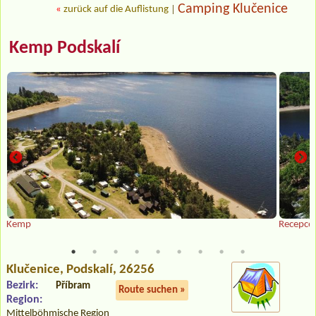
Camping Klučenice
«
zurück auf die Auflistung
|
Kemp Podskalí
Kemp
Recepce 
Klučenice
, Podskalí, 26256
Bezirk:
Příbram
Route suchen »
Region:
Mittelböhmische Region