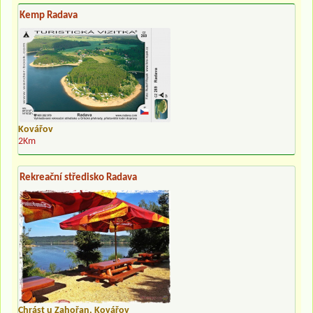
Kemp Radava
Kovářov
2Km
Rekreační středisko Radava
Chrást u Zahořan, Kovářov