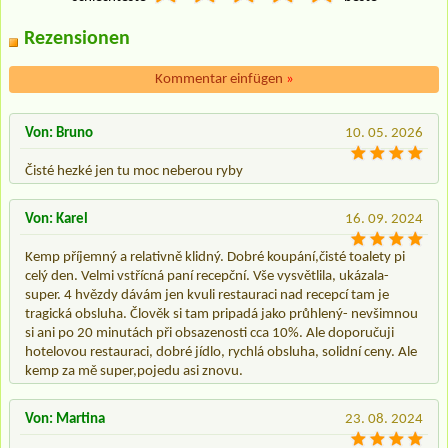
Rezensionen
Kommentar einfügen
»
Von: Bruno
10. 05. 2026
Čisté hezké jen tu moc neberou ryby
Von: Karel
16. 09. 2024
Kemp příjemný a relativně klidný. Dobré koupání,čisté toalety pi
celý den. Velmi vstřícná paní recepční. Vše vysvětlila, ukázala-
super. 4 hvězdy dávám jen kvuli restauraci nad recepcí tam je
tragická obsluha. Člověk si tam pripadá jako průhlený- nevšimnou
si ani po 20 minutách při obsazenosti cca 10%. Ale doporučuji
hotelovou restauraci, dobré jídlo, rychlá obsluha, solidní ceny. Ale
kemp za mě super,pojedu asi znovu.
Von: Martina
23. 08. 2024