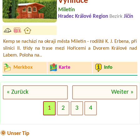
Vyhlídce
Miletín
Hradec Králové Region
Bezirk
Jičín
Kemp se nachází na okraji města Miletín - rodiště K. J. Erbena, při
silnici II. třídy na trase mezi Hořicemi a Dvorem Králové nad
Labem. Poloha na..
Merkbox
Karte
Info
« Zurück
Weiter »
1
2
3
4
🌞 Unser Tip