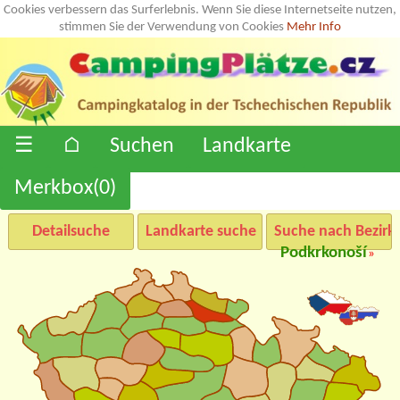
Cookies verbessern das Surferlebnis. Wenn Sie diese Internetseite nutzen,
stimmen Sie der Verwendung von Cookies
Mehr Info
☰
⌂
Suchen
Landkarte
Merkbox(
0
)
Detailsuche
Landkarte suche
Suche nach Bezirk
Podkrkonoší
»