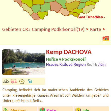
Ganz Tschechien
»
>
>
Gebieten CR»
Camping Podkrkonoší(19)
Karte
Kemp DACHOVA
Hořice v Podkrkonoší
Hradec Králové Region
Bezirk
Jičín
Camping befindet sich im malerischen Ambiente des Gebietes
unter Riesengebirge. Ganzes Areal ist von Wäldern umgeben und
Unterkunft ist in 4-Betts..
Merkbox
Karte
Info