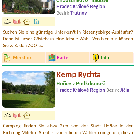
Choustníkovo Hradiště
Hradec Králové Region
Bezirk
Trutnov
Suchen Sie eine günstige Unterkunft in Riesengebirge-Ausläufer?
Dann ist unser Gästehaus eine ideale Wahl. Von hier aus können
Sie z. B. den ZOO u..
Merkbox
Karte
Info
Kemp Rychta
Hořice v Podkrkonoší
Hradec Králové Region
Bezirk
Jičín
Camping finden Sie etwa 2km von der Stadt Hořice in der
Richtung Miletín. Areal ist von schönen Wäldern umgeben, die zu