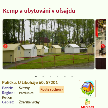
Kemp a ubytování v ofsajdu
Polička
, U Liboháje 60, 57201
Bezirk:
Svitavy
Route suchen »
Region:
Pardubice
Region
Gebiet:
Žďárské vrchy
Merkbox