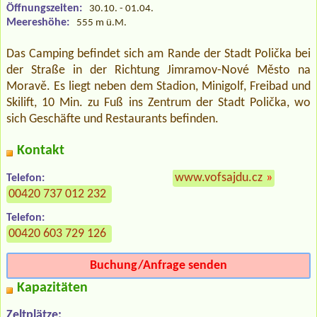
Öffnungszeiten:
30.10. - 01.04.
Meereshöhe:
555 m ü.M.
Das Camping befindet sich am Rande der Stadt Polička bei
der Straße in der Richtung Jimramov-Nové Město na
Moravě. Es liegt neben dem Stadion, Minigolf, Freibad und
Skilift, 10 Min. zu Fuß ins Zentrum der Stadt Polička, wo
sich Geschäfte und Restaurants befinden.
Kontakt
www.vofsajdu.cz
»
Telefon:
00420 737 012 232
Telefon:
00420 603 729 126
Buchung/Anfrage senden
Kapazitäten
Zeltplätze: