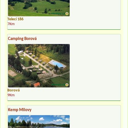
Telecí 186
7Km
Camping Borová
Borová
9Km
Kemp Milovy