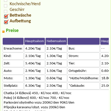
Kochnische/Herd
Geschirr
Bettwäsche
Aufbettung
Preise
Hauptsaison
Nebensaison
Haupt
Erwachsene:
4.20€/Tag
2.10€/Tag
Bus:
- -
Kind:
2.10€/Tag
1.30€/Tag
Strom:
4.20€
Zelt:
5.40€/Tag
2.50€/Tag
Tier:
2.10€
Auto:
2.90€/Tag
1.50€/Tag
Ortsgebühr:
0.60€
Moto:
1.30€/Tag
0.60€/Tag
*Hütte/Mobilhome:
18.80
Stellplatz:
6.30€/Tag
2.50€/Tag
*Gebäude:
25.00
Chatka (4 lůžková) 450,- Kč/noc 400,- Kč/noc
Pokoj (4 lůžkový) 600,- Kč/noc 700,- Kč/noc
Parkování obytného vozu 200Kč/den 90Kč/den
Přípojka karavanu/obyt. vozu 200kč/den