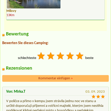
Milovy
13Km
Bewertung
Bewerten Sie dieses Camping:
schlechteste
beste
Rezensionen
Kommentar einfügen
»
Von: Mirka.T
03. 09. 2023
V poličce a přímo v kempu jsem strávila jednu noc ve stanu a
určitě doporučuji příjemní a vstřícní majtelé, kterým jsem nestihla
poděkovat klidné perfekní místo s hospůdkou a nedalekým