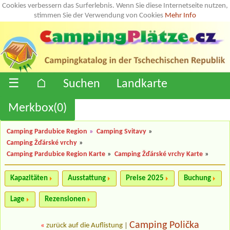
Cookies verbessern das Surferlebnis. Wenn Sie diese Internetseite nutzen,
stimmen Sie der Verwendung von Cookies
Mehr Info
☰
⌂
Suchen
Landkarte
Merkbox(
0
)
Camping Pardubice Region
»
Camping Svitavy
»
Camping Žďárské vrchy
»
Camping Pardubice Region Karte
»
Camping Žďárské vrchy Karte
»
Kapazitäten
Ausstattung
Preise 2025
Buchung
Lage
Rezensionen
Camping Polička
«
zurück auf die Auflistung
|