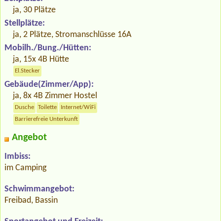
ja, 30 Plätze
Stellplätze:
ja, 2 Plätze, Stromanschlüsse 16A
Mobilh./Bung./Hütten:
ja, 15x 4B Hütte
El.Stecker
Gebäude(Zimmer/App):
ja, 8x 4B Zimmer Hostel
Dusche
Toilette
Internet/WiFi
Barrierefreie Unterkunft
Angebot
Imbiss:
im Camping
Schwimmangebot:
Freibad, Bassin