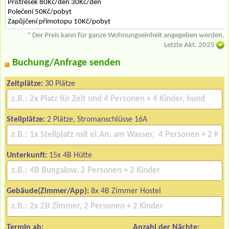
Přístřešek 80Kč/den 30Kč/den
Polečení 50Kč/pobyt
Zapůjčení přímotopu 10Kč/pobyt
* Der Preis kann für ganze Wohnungseinheit angegeben werden.
Letzte Akt. 2025
Buchung/Anfrage senden
Zeltplätze:
30 Plätze
Stellplätze:
2 Plätze, Stromanschlüsse 16A
Unterkunft:
15x 4B Hütte
Gebäude(Zimmer/App):
8x 4B Zimmer Hostel
Termin ab:
Anzahl der Nächte: