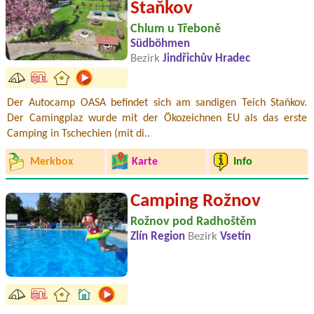
Staňkov
Chlum u Třeboně
Südböhmen
Bezirk
Jindřichův Hradec
Der Autocamp OASA befindet sich am sandigen Teich Staňkov.
Der Camingplaz wurde mit der Ökozeichnen EU als das erste
Camping in Tschechien (mit di..
Merkbox
Karte
Info
Camping Rožnov
Rožnov pod Radhoštěm
Zlín Region
Bezirk
Vsetín