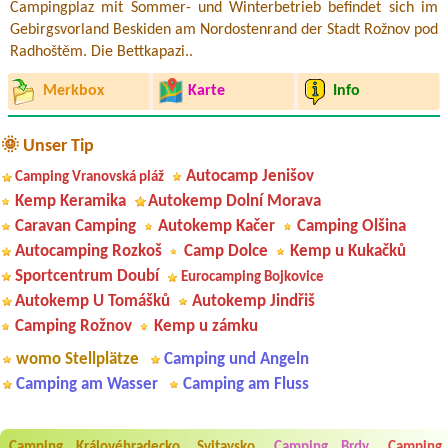
Campingplaz mit Sommer- und Winterbetrieb befindet sich im
Gebirgsvorland Beskiden am Nordostenrand der Stadt Rožnov pod
Radhoštěm. Die Bettkapazi..
Merkbox
Karte
Info
🌞 Unser Tip
Autocamp Jenišov
Camping Vranovská pláž
Kemp Keramika
Autokemp Dolní Morava
Caravan Camping
Autokemp Kačer
Camping Olšina
Autocamping Rozkoš
Camp Dolce
Kemp u Kukačků
Sportcentrum Doubí
Eurocamping Bojkovice
Autokemp U Tomášků
Autokemp Jindřiš
Camping Rožnov
Kemp u zámku
womo Stellplätze
Camping und Angeln
Camping am Wasser
Camping am Fluss
Camping Královéhradecko, Svitavsko
Camping Brdy
Camping