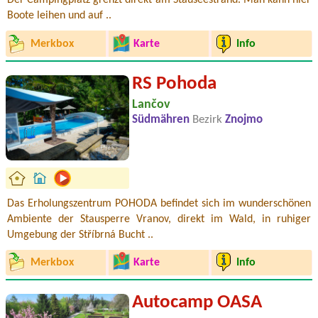
Der Campingplatz grenzt direkt am Stauseestrand. Man kann hier
Boote leihen und auf ..
Merkbox
Karte
Info
RS Pohoda
Lančov
Südmähren
Bezirk
Znojmo
Das Erholungszentrum POHODA befindet sich im wunderschönen
Ambiente der Stausperre Vranov, direkt im Wald, in ruhiger
Umgebung der Stříbrná Bucht ..
Merkbox
Karte
Info
Autocamp OASA