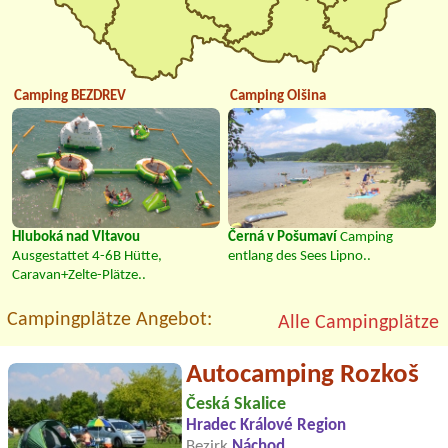
Camping BEZDREV
Camping Olšina
Hluboká nad Vltavou
Černá v Pošumaví
Camping
Ausgestattet 4-6B Hütte,
entlang des Sees Lipno..
Caravan+Zelte-Plätze..
Campingplätze Angebot:
Alle Campingplätze
Autocamping Rozkoš
Česká Skalice
Hradec Králové Region
Bezirk
Náchod