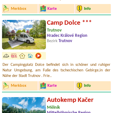
Merkbox
Karte
Info
Camp Dolce ***
Trutnov
Hradec Králové Region
Bezirk
Trutnov
Der Campingplatz Dolce befindet sich in schöner und ruhiger
Natur Umgebung, am Fuße des tschechischen Gebirge,in der
Nähe der Stadt Trutnov . Frie..
Merkbox
Karte
Info
Autokemp Kačer
Mělník
Mittelböhmische Region