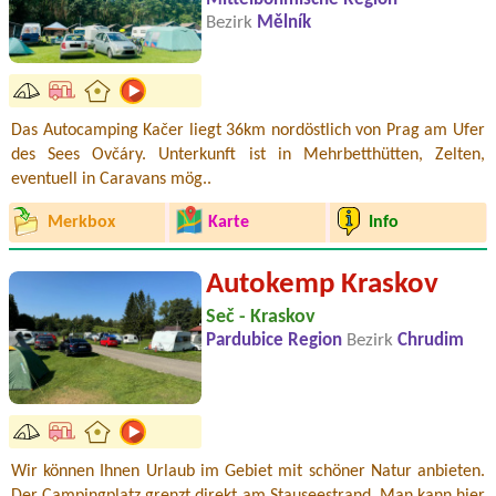
Bezirk
Mělník
Das Autocamping Kačer liegt 36km nordöstlich von Prag am Ufer
des Sees Ovčáry. Unterkunft ist in Mehrbetthütten, Zelten,
eventuell in Caravans mög..
Merkbox
Karte
Info
Autokemp Kraskov
Seč - Kraskov
Pardubice Region
Bezirk
Chrudim
Wir können Ihnen Urlaub im Gebiet mit schöner Natur anbieten.