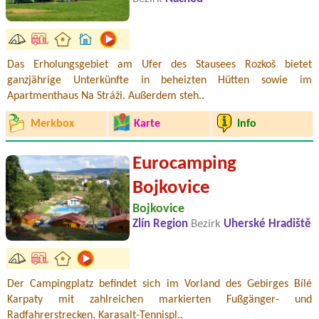
Das Erholungsgebiet am Ufer des Stausees Rozkoš bietet
ganzjährige Unterkünfte in beheizten Hütten sowie im
Apartmenthaus Na Stráži. Außerdem steh..
Merkbox
Karte
Info
Eurocamping
Bojkovice
Bojkovice
Zlín Region
Bezirk
Uherské Hradiště
Der Campingplatz befindet sich im Vorland des Gebirges Bílé
Karpaty mit zahlreichen markierten Fußgänger- und
Radfahrerstrecken. Karasalt-Tennispl..