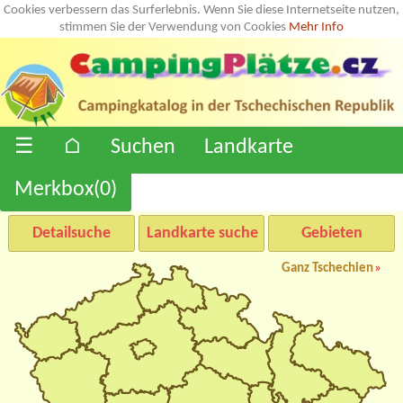
Cookies verbessern das Surferlebnis. Wenn Sie diese Internetseite nutzen,
stimmen Sie der Verwendung von Cookies
Mehr Info
☰
⌂
Suchen
Landkarte
Merkbox(
0
)
Detailsuche
Landkarte suche
Gebieten
Ganz Tschechien
»