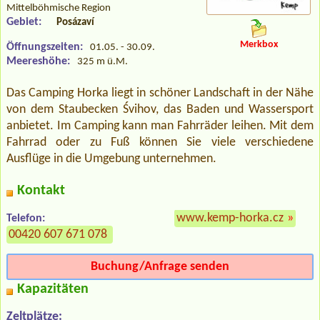
Mittelböhmische Region
Gebiet:
Posázaví
Merkbox
Öffnungszeiten:
01.05. - 30.09.
Meereshöhe:
325 m ü.M.
Das Camping Horka liegt in schöner Landschaft in der Nähe
von dem Staubecken Śvihov, das Baden und Wassersport
anbietet. Im Camping kann man Fahrräder leihen. Mit dem
Fahrrad oder zu Fuß können Sie viele verschiedene
Ausflüge in die Umgebung unternehmen.
Kontakt
www.kemp-horka.cz
»
Telefon:
00420 607 671 078
Buchung/Anfrage senden
Kapazitäten
Zeltplätze: