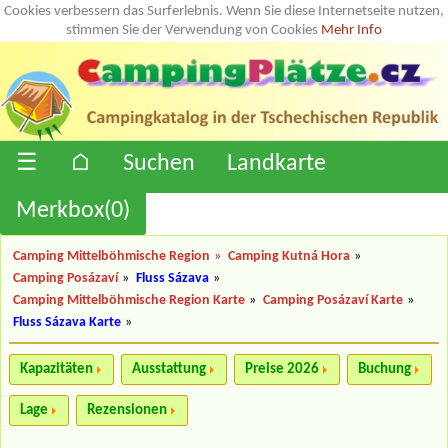
Cookies verbessern das Surferlebnis. Wenn Sie diese Internetseite nutzen,
stimmen Sie der Verwendung von Cookies
Mehr Info
☰
⌂
Suchen
Landkarte
Merkbox(
0
)
Camping Mittelböhmische Region
»
Camping Kutná Hora
»
Camping Posázaví
»
Fluss Sázava
»
Camping Mittelböhmische Region Karte
»
Camping Posázaví Karte
»
Fluss Sázava Karte
»
Kapazitäten
Ausstattung
Preise 2026
Buchung
Lage
Rezensionen