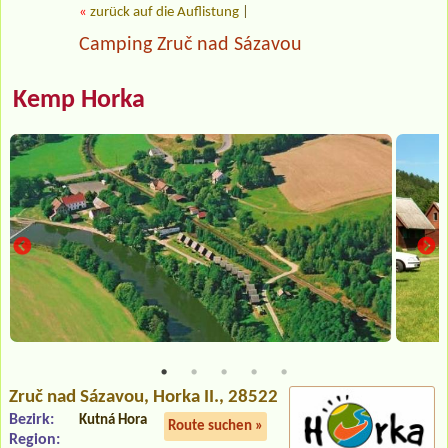
«
zurück auf die Auflistung
|
Camping Zruč nad Sázavou
Kemp Horka
Zruč nad Sázavou
, Horka II., 28522
Bezirk:
Kutná Hora
Route suchen »
Region: