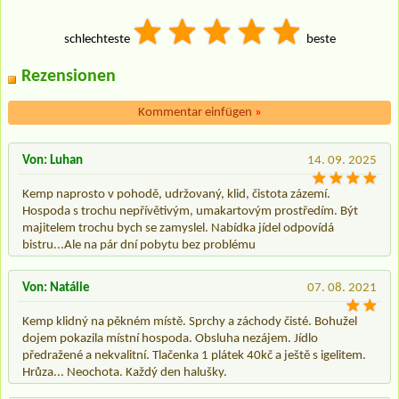
schlechteste
beste
Rezensionen
Kommentar einfügen
»
Von: Luhan
14. 09. 2025
Kemp naprosto v pohodě, udržovaný, klid, čistota zázemí.
Hospoda s trochu nepřívětivým, umakartovým prostředím. Být
majitelem trochu bych se zamyslel. Nabídka jídel odpovídá
bistru...Ale na pár dní pobytu bez problému
Von: Natálie
07. 08. 2021
Kemp klidný na pěkném místě. Sprchy a záchody čisté. Bohužel
dojem pokazila místní hospoda. Obsluha nezájem. Jídlo
předražené a nekvalitní. Tlačenka 1 plátek 40kč a ještě s igelitem.
Hrůza... Neochota. Každý den halušky.