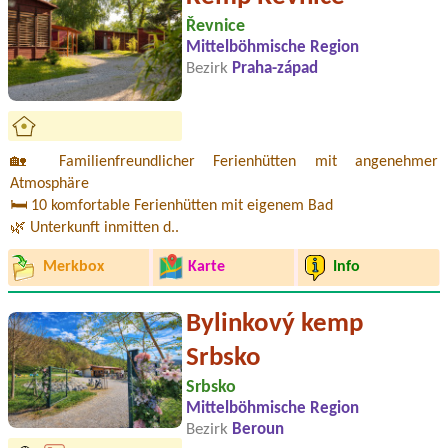
Řevnice
Mittelböhmische Region
Bezirk
Praha-západ
🏡 Familienfreundlicher Ferienhütten mit angenehmer
Atmosphäre
🛏️ 10 komfortable Ferienhütten mit eigenem Bad
🌿 Unterkunft inmitten d..
Merkbox
Karte
Info
Bylinkový kemp
Srbsko
Srbsko
Mittelböhmische Region
Bezirk
Beroun