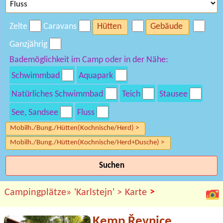
Zelte
Caravans
Hütten
Gebäude
Ganzjährig
Bademöglichkeit im Camp oder in der Nähe:
Schwimmbad
Aquapark
Natürliches Schwimmbad
Teich
Stausee
See, Sandsee
Fluss
Mobilh./Bung./Hütten(Kochnische/Herd) >
Mobilh./Bung./Hütten(Kochnische/Herd+Dusche) >
Suchen
>
Campingplätze»
'Karlstejn' >
Karte
Kemp Řevnice