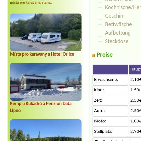
místa pro karavany, stany..
Kochnische/He
Geschirr
Bettwäsche
Aufbettung
Steckdose
Preise
Místa pro karavany a Hotel Orlice
Haupt
Erwachsene:
2.10€
Kind:
1.50€
Zelt:
2.50€
Kemp u Kukačků a Penzion DaJa
Auto:
2.50€
Lipno
Moto:
1.00€
Stellplatz:
2.90€