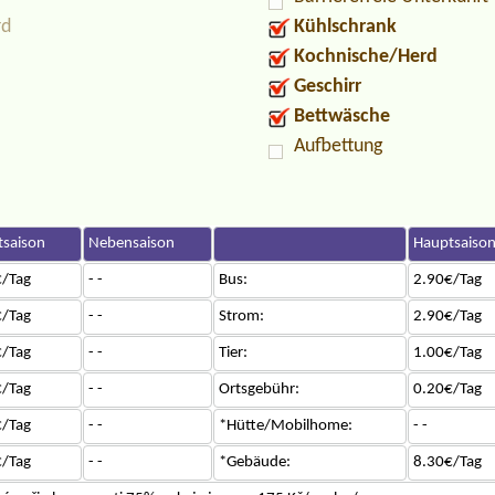
rd
Kühlschrank
Kochnische/Herd
Geschirr
Bettwäsche
Aufbettung
saison
Nebensaison
Hauptsaiso
/Tag
- -
Bus:
2.90€/Tag
/Tag
- -
Strom:
2.90€/Tag
/Tag
- -
Tier:
1.00€/Tag
/Tag
- -
Ortsgebühr:
0.20€/Tag
/Tag
- -
*Hütte/Mobilhome:
- -
/Tag
- -
*Gebäude:
8.30€/Tag