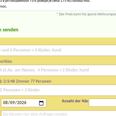
ocí a při obsazenosti 75% pokoje je cena 175 Kč/osobu/noc.
/noc.
* Der Preis kann für ganze Wohnungs
e senden
schlüss
):
2/3/4B Zimmer 77 Personen
Anzahl der Nächte: