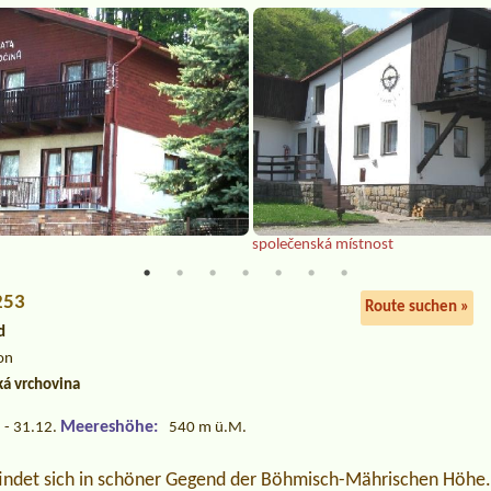
společenská místnost
253
Route suchen »
d
on
á vrchovina
Meereshöhe:
 - 31.12.
540 m ü.M.
ndet sich in schöner Gegend der Böhmisch-Mährischen Höhe.