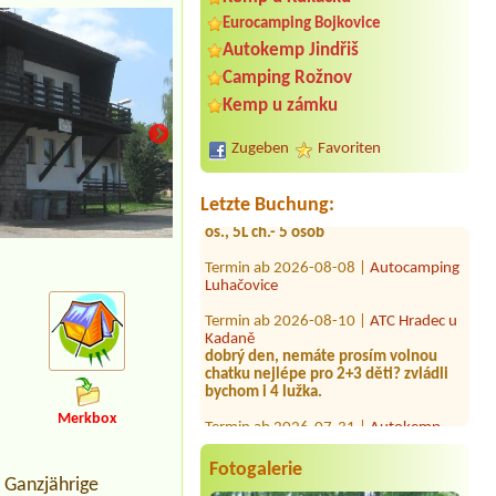
Eurocamping Bojkovice
Autokemp Jindřiš
Camping Rožnov
Termin ab 2026-08-07 |
Tábořiště
Soukeník
Kemp u zámku
1 místo, 2 x dospělí, 2 x dítě, 1 x pes,
q x auto
Zugeben
Favoriten
Termin ab 2026-08-13 |
Kemp Výsluní
2L ch.- 2 os., 2x3L ch.- 6 os., 4L Ch.- 4
Letzte Buchung:
os., 5L ch.- 5 osob
Termin ab 2026-08-08 |
Autocamping
celkový pohled na kemp
Luhačovice
Termin ab 2026-08-10 |
ATC Hradec u
Kadaně
dobrý den, nemáte prosím volnou
chatku nejlépe pro 2+3 děti? zvládli
bychom i 4 lužka.
Termin ab 2026-07-31 |
Autokemp
Bílina Kyselka
Merkbox
1 místo pro stan + 3 osoby
Fotogalerie
Termin ab 2026-08-18 |
Autokemp
 Ganzjährige
Bílina Kyselka