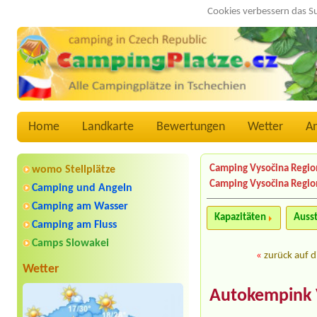
Cookies verbessern das S
Home
Landkarte
Bewertungen
Wetter
A
Camping Vysočina Regio
womo Stellplätze
Camping Vysočina Regio
Camping und Angeln
Camping am Wasser
Kapazitäten
Auss
Camping am Fluss
Camps Slowakei
«
zurück auf d
Wetter
Autokempink 