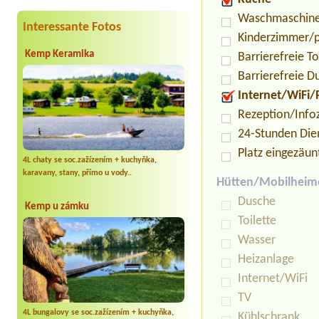
Waschmaschin
Interessante Fotos
Kinderzimmer/p
Kemp Keramika
Barrierefreie To
Barrierefreie D
Internet/WiFi/
Rezeption/Info
24-Stunden Die
Platz eingezäun
4L chaty se soc.zažízením + kuchyňka,
karavany, stany, přímo u vody..
Hütten/Mobilheim
Dusche
Kemp u zámku
Toilette
Wasser
Heizanlage
Internet/WiFi
TV
4L bungalovy se soc.zažízením + kuchyňka,
Kühlschrank