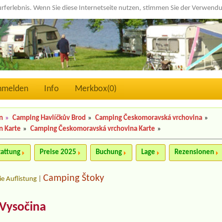
urferlebnis. Wenn Sie diese Internetseite nutzen, stimmen Sie der Verwen
nmelden
Info
Merkbox(
0
)
n
»
Camping Havlíčkův Brod
»
Camping Českomoravská vrchovina
»
n Karte
»
Camping Českomoravská vrchovina Karte
»
tattung
Preise 2025
Buchung
Lage
Rezensionen
Camping Štoky
ie Auflistung
|
Vysočina