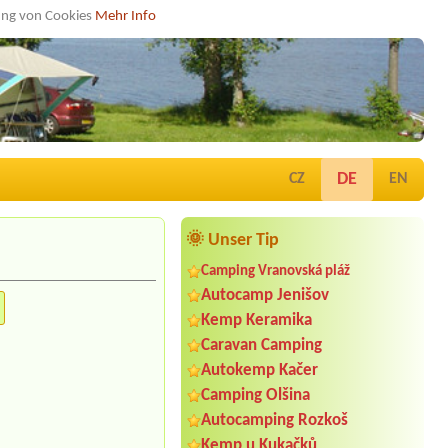
dung von Cookies
Mehr Info
DE
CZ
EN
🌞 Unser Tip
Camping Vranovská pláž
Autocamp Jenišov
Kemp Keramika
Caravan Camping
Autokemp Kačer
Camping Olšina
Autocamping Rozkoš
Kemp u Kukačků