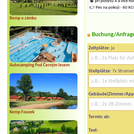
💲 při pobytu 4 a více n
👉 Pes na pokoji - 60 Kč
Kemp u zámku
Buchung/Anfrag
Zeltplätze:
ja
Autocamping Pod Černým lesem
Stellplätze:
7x Stroman
Gebäude(Zimmer/App
Kemp Fousek
Termin ab:
Text: