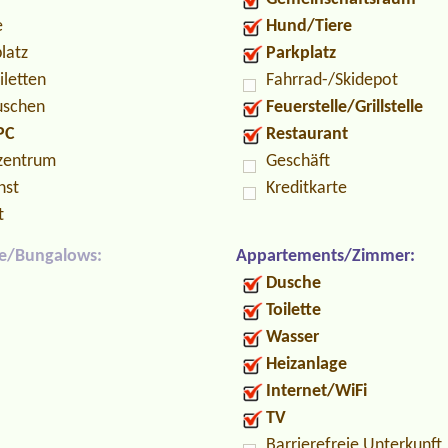
e
Hund/Tiere
latz
Parkplatz
iletten
Fahrrad-/Skidepot
uschen
Feuerstelle/Grillstelle
PC
Restaurant
zentrum
Geschäft
nst
Kreditkarte
t
e/Bungalows:
Appartements/Zimmer:
Dusche
Toilette
Wasser
Heizanlage
Internet/WiFi
TV
Barrierefreie Unterkunft