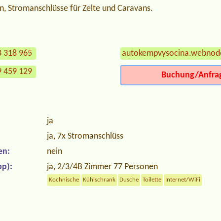
n, Stromanschlüsse für Zelte und Caravans.
3 318 965
autokempvysocina.webnod
9 459 129
Buchung/Anfra
ja
ja, 7x Stromanschlüss
en:
nein
p):
ja, 2/3/4B Zimmer 77 Personen
Kochnische
Kühlschrank
Dusche
Toilette
Internet/WiFi