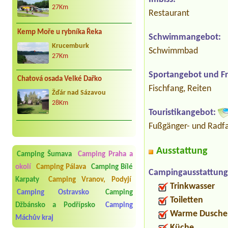
27Km
Restaurant
Kemp Moře u rybníka Řeka
Schwimmangebot:
Krucemburk
Schwimmbad
27Km
Sportangebot und Fre
Chatová osada Velké Dařko
Fischfang, Reiten
Žďár nad Sázavou
28Km
Touristikangebot:
Fußgänger- und Radfa
Ausstattung
Camping Šumava
Camping Praha a
okolí
Camping Pálava
Camping Bílé
Campingausstattung
Karpaty
Camping Vranov, Podyjí
Trinkwasser
Camping Ostravsko
Camping
Toiletten
Džbánsko a Podřípsko
Camping
Warme Dusche
Máchův kraj
Küche