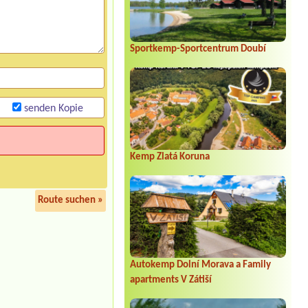
Sportkemp-Sportcentrum Doubí
senden Kopie
Kemp Zlatá Koruna
Route suchen »
Autokemp Dolní Morava a Family
apartments V Zátiší