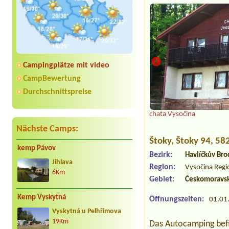
Campingplätze mit video
CampBewertung
Durchschnittspreise
 s restaurací
chata Vysočina
Nächste Camps:
Štoky
, Štoky 94, 58
kemp Pávov
Bezirk:
Havlíčkův Bro
Jihlava
Region:
Vysočina Regi
6Km
Gebiet:
Českomoravsk
Kemp Vyskytná
Öffnungszeiten:
01.01.
Vyskytná u Pelhřimova
19Km
Das Autocamping befi