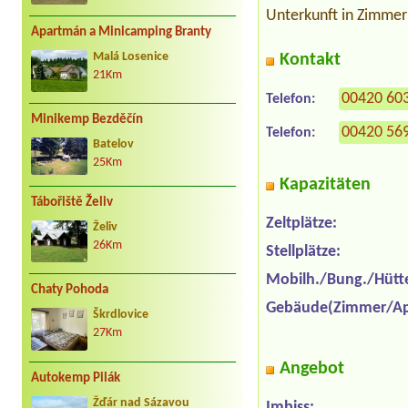
Unterkunft in Zimmer
Apartmán a Minicamping Branty
Malá Losenice
Kontakt
21Km
00420 60
Telefon:
Minikemp Bezděčín
00420 56
Telefon:
Batelov
25Km
Kapazitäten
Tábořiště Želiv
Zeltplätze:
Želiv
26Km
Stellplätze:
Mobilh./Bung./Hütt
Chaty Pohoda
Gebäude(Zimmer/Ap
Škrdlovice
27Km
Angebot
Autokemp Pilák
Žďár nad Sázavou
Imbiss: