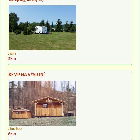
Jičín
5Km
KEMP NA VÝSLUNÍ
Jinolice
6Km