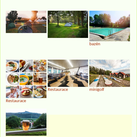
bazén
Restaurace
minigolf
Restaurace