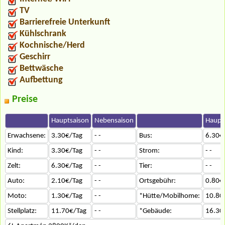
TV
Barrierefreie Unterkunft
Kühlschrank
Kochnische/Herd
Geschirr
Bettwäsche
Aufbettung
Preise
Hauptsaison
Nebensaison
Haupt
Erwachsene:
3.30€/Tag
- -
Bus:
6.30€
Kind:
3.30€/Tag
- -
Strom:
- -
Zelt:
6.30€/Tag
- -
Tier:
- -
Auto:
2.10€/Tag
- -
Ortsgebühr:
0.80€
Moto:
1.30€/Tag
- -
*Hütte/Mobilhome:
10.80
Stellplatz:
11.70€/Tag
- -
*Gebäude:
16.30