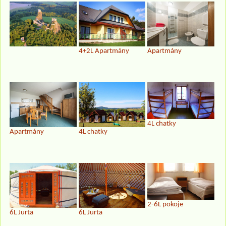
4+2L Apartmány
Apartmány
4L chatky
Apartmány
4L chatky
2-6L pokoje
6L Jurta
6L Jurta