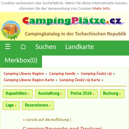
Cookies verbessern das Surferlebnis. Wenn Sie diese Internetseite nutzen,
stimmen Sie der Verwendung von Cookies
Mehr Info
☰
⌂
Suchen
Landkarte
Merkbox(
0
)
Camping Liberec Region
»
Camping Semily
»
Camping Český ráj
»
Camping Liberec Region Karte
»
Camping Český ráj Karte
»
Kapazitäten
Ausstattung
Preise 2026
Buchung
Lage
Rezensionen
«
zurück auf die Auflistung
|