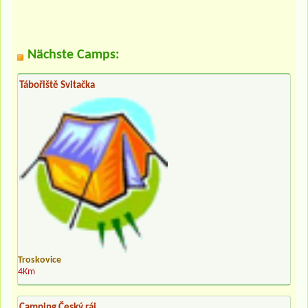
Nächste Camps:
Tábořiště Svitačka
Troskovice
4Km
Camping Český ráj