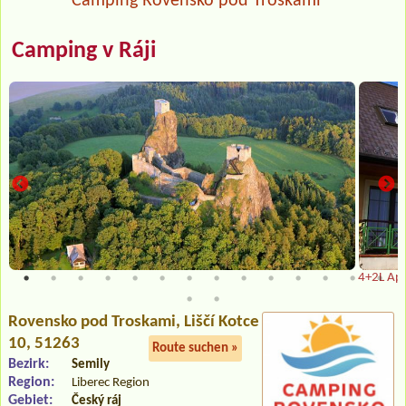
Camping Rovensko pod Troskami
Camping v Ráji
4+2L Ap
Rovensko pod Troskami
, Liščí Kotce
10, 51263
Route suchen »
Bezirk:
Semily
Region:
Liberec Region
Gebiet:
Český ráj