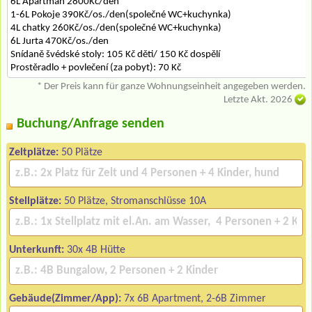
6L Apartmán 2800Kč/den
1-6L Pokoje 390Kč/os./den(společné WC+kuchynka)
4L chatky 260Kč/os./den(společné WC+kuchynka)
6L Jurta 470Kč/os./den
Snídaně švédské stoly: 105 Kč děti/ 150 Kč dospělí
Prostěradlo + povlečení (za pobyt): 70 Kč
* Der Preis kann für ganze Wohnungseinheit angegeben werden.
Letzte Akt. 2026
Buchung/Anfrage senden
Zeltplätze:
50 Plätze
Stellplätze:
50 Plätze, Stromanschlüsse 10A
Unterkunft:
30x 4B Hütte
Gebäude(Zimmer/App):
7x 6B Apartment, 2-6B Zimmer