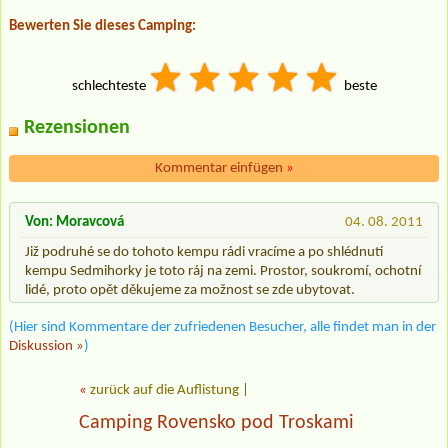
Bewerten Sie dieses Camping:
schlechteste
beste
Rezensionen
Kommentar einfügen
»
Von: Moravcová
04. 08. 2011
Již podruhé se do tohoto kempu rádi vracíme a po shlédnutí
kempu Sedmihorky je toto ráj na zemi. Prostor, soukromí, ochotní
lidé, proto opět děkujeme za možnost se zde ubytovat.
(Hier sind Kommentare der zufriedenen Besucher, alle findet man in der
Diskussion »
)
«
zurück auf die Auflistung
|
Camping Rovensko pod Troskami