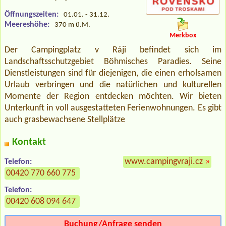
Öffnungszeiten:
01.01. - 31.12.
Meereshöhe:
370 m ü.M.
Merkbox
Der Campingplatz v Ráji befindet sich im
Landschaftsschutzgebiet Böhmisches Paradies. Seine
Dienstleistungen sind für diejenigen, die einen erholsamen
Urlaub verbringen und die natürlichen und kulturellen
Momente der Region entdecken möchten. Wir bieten
Unterkunft in voll ausgestatteten Ferienwohnungen. Es gibt
auch grasbewachsene Stellplätze
Kontakt
www.campingvraji.cz
»
Telefon:
00420 770 660 775
Telefon:
00420 608 094 647
Buchung/Anfrage senden