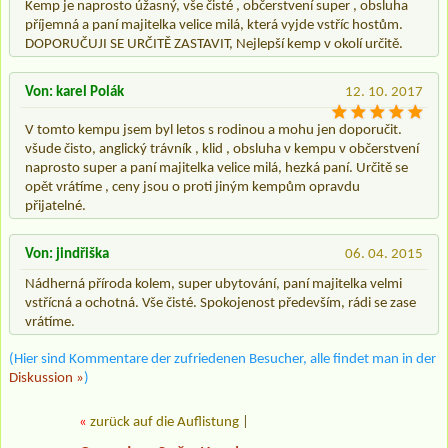
Kemp je naprosto úžasný, vše čisté , občerstvení super , obsluha
příjemná a paní majitelka velice milá, která vyjde vstříc hostům.
DOPORUČUJI SE URČITĚ ZASTAVIT, Nejlepší kemp v okolí určitě.
Von: karel Polák
12. 10. 2017
V tomto kempu jsem byl letos s rodinou a mohu jen doporučit.
všude čisto, anglický trávník , klid , obsluha v kempu v občerstvení
naprosto super a paní majitelka velice milá, hezká paní. Určitě se
opět vrátíme , ceny jsou o proti jiným kempům opravdu
přijatelné.
Von: jindřiška
06. 04. 2015
Nádherná příroda kolem, super ubytování, paní majitelka velmi
vstřícná a ochotná. Vše čisté. Spokojenost především, rádi se zase
vrátíme.
(Hier sind Kommentare der zufriedenen Besucher, alle findet man in der
Diskussion »
)
«
zurück auf die Auflistung
|