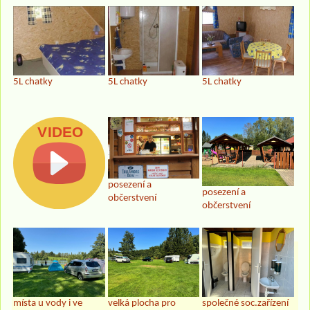
5L chatky
5L chatky
5L chatky
posezení a
posezení a
občerstvení
občerstvení
místa u vody i ve
velká plocha pro
společné soc.zařízení