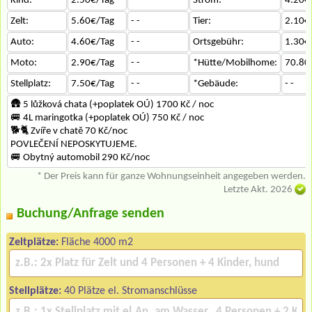
Kind:
2.50€/Tag
- -
Strom:
4.20€
Zelt:
5.60€/Tag
- -
Tier:
2.10€
Auto:
4.60€/Tag
- -
Ortsgebühr:
1.30€
Moto:
2.90€/Tag
- -
*Hütte/Mobilhome:
70.80
Stellplatz:
7.50€/Tag
- -
*Gebäude:
- -
🛖 5 lůžková chata (+poplatek OÚ) 1700 Kč / noc
🚐 4L maringotka (+poplatek OÚ) 750 Kč / noc
🐕‍🐈 Zvíře v chatě 70 Kč/noc
POVLEČENÍ NEPOSKYTUJEME.
🚐 Obytný automobil 290 Kč/noc
* Der Preis kann für ganze Wohnungseinheit angegeben werden.
Letzte Akt. 2026
Buchung/Anfrage senden
Zeltplätze:
Fläche 4000 m2
Stellplätze:
40 Plätze el. Stromanschlüsse