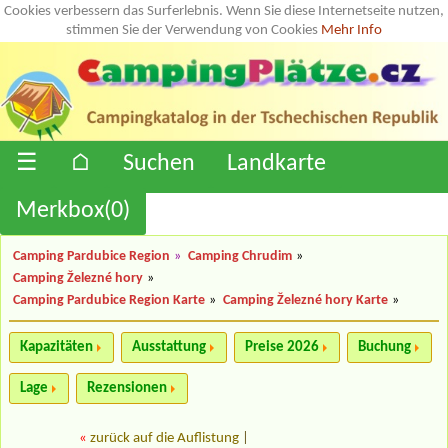
Cookies verbessern das Surferlebnis. Wenn Sie diese Internetseite nutzen,
stimmen Sie der Verwendung von Cookies
Mehr Info
☰
⌂
Suchen
Landkarte
Merkbox(
0
)
Camping Pardubice Region
»
Camping Chrudim
»
Camping Železné hory
»
Camping Pardubice Region Karte
»
Camping Železné hory Karte
»
Kapazitäten
Ausstattung
Preise 2026
Buchung
Lage
Rezensionen
«
zurück auf die Auflistung
|