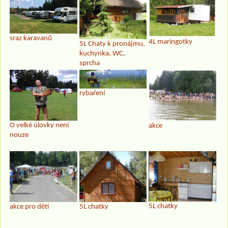
sraz karavanů
4L maringotky
5L Chaty k pronájmu,
kuchynka, WC,
sprcha
rybaření
O velké úlovky není
akce
nouze
5L chatky
akce pro děti
5L chatky