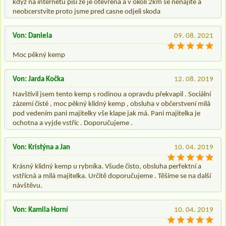
kdyz na internetu pisi ze je otevrena a v okoli 2km se nenajite a
neobcerstvite proto jsme pred casne odjeli skoda
Von: Daniela
09. 08. 2021
Moc pěkný kemp
Von: Jarda Kočka
12. 08. 2019
Navštívil jsem tento kemp s rodinou a opravdu překvapil . Sociální
zázemí čisté , moc pěkný klidný kemp , obsluha v občerstvení milá
pod vedením pani majitelky vše klape jak má. Pani majitelka je
ochotna a vyjde vstříc . Doporučujeme .
Von: Kristýna a Jan
10. 04. 2019
Krásný klidný kemp u rybníka. Všude čisto, obsluha perfektní a
vstřícná a milá majitelka. Určitě doporučujeme . Těšíme se na další
návštěvu.
Von: Kamila Horní
10. 04. 2019