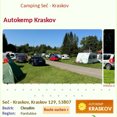
Camping Seč - Kraskov
Autokemp Kraskov
místa u v
Seč - Kraskov
, Kraskov 129, 53807
Bezirk:
Chrudim
Route suchen »
Region:
Pardubice