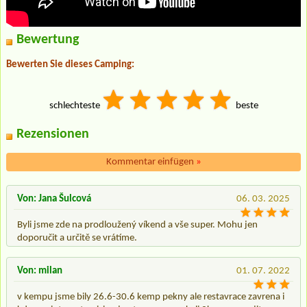
Bewertung
Bewerten Sie dieses Camping:
schlechteste
beste
Rezensionen
Kommentar einfügen
»
Von: Jana Šulcová
06. 03. 2025
Byli jsme zde na prodloužený víkend a vše super. Mohu jen
doporučit a určitě se vrátíme.
Von: milan
01. 07. 2022
v kempu jsme bily 26.6-30.6 kemp pekny ale restavrace zavrena i