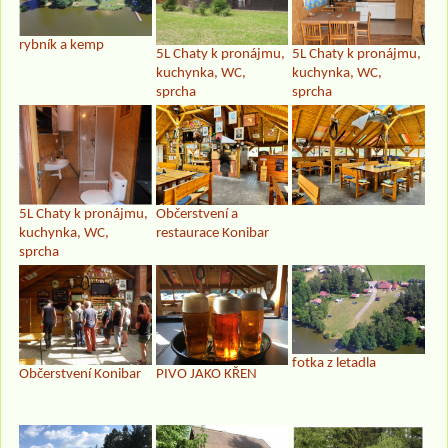
rybník a kemp
5L Chaty k pronájmu,
5L Chaty k pronájmu,
kuchynka, WC,
kuchynka, WC,
sprcha
sprcha
5L Chaty k pronájmu,
Občerstvení a
kuchynka, WC,
restaurace Konibar
sprcha
fotka z letadla
Občerstvení Konibar
PIVO JAKO KŘEN