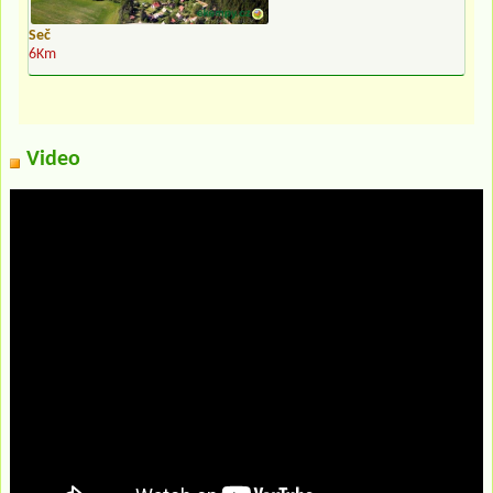
Seč
6Km
Video