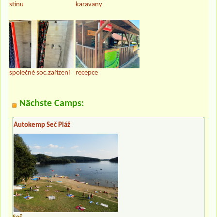
stínu
karavany
společné soc.zařízení
recepce
Nächste Camps:
Autokemp Seč Pláž