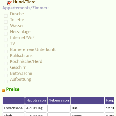
Hund/Tiere
Appartements/Zimmer:
Dusche
Toilette
Wasser
Heizanlage
Internet/WiFi
TV
Barrierefreie Unterkunft
Kühlschrank
Kochnische/Herd
Geschirr
Bettwäsche
Aufbettung
Preise
Hauptsaison
Nebensaison
Haupt
Erwachsene:
4.60€/Tag
- -
Bus:
12.10