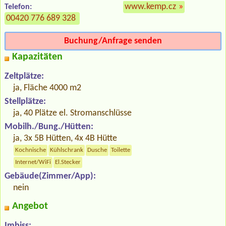
www.kemp.cz
»
Telefon:
00420 776 689 328
Buchung/Anfrage senden
Kapazitäten
Zeltplätze:
ja, Fläche 4000 m2
Stellplätze:
ja, 40 Plätze el. Stromanschlüsse
Mobilh./Bung./Hütten:
ja, 3x 5B Hütten, 4x 4B Hütte
Kochnische
Kühlschrank
Dusche
Toilette
Internet/WiFi
El.Stecker
Gebäude(Zimmer/App):
nein
Angebot
Imbiss: