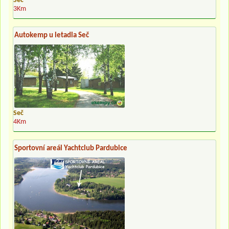
Seč
3Km
Autokemp u letadla Seč
Seč
4Km
Sportovní areál Yachtclub Pardubice