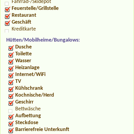
Fahrrad-/Skidepot
Feuerstelle/Grillstelle
Restaurant
Geschäft
Kreditkarte
Hütten/Mobilheime/Bungalows:
Dusche
Toilette
Wasser
Heizanlage
Internet/WiFi
TV
Kühlschrank
Kochnische/Herd
Geschirr
Bettwäsche
Aufbettung
Steckdose
Barrierefreie Unterkunft