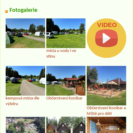
Fotogalerie
místa u vody i ve
stínu
kempová místa dle
Občerstvení Konibar
výběru
Občerstvení Konibar a
hřiště pro děti