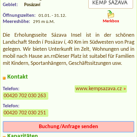
Gebiet:
Posázaví
Öffnungszeiten:
01.01. - 31.12.
Merkbox
Meereshöhe:
295 m ü.M.
Die Erholungsseite Sázava Insel ist in der schönen
Landschaft Stedn í Posázav í, 40 Km im Südwesten von Prag
gelegen. Wir bieten Unterkunft im Zelt, Wohnungen und in
mobil nach Hause an.rnDieser Platz ist suitabel für Familien
mit Kindern, Sportanhängern, Geschäftssitzungen usw.
Kontakt
www.kempsazava.cz
»
Telefon:
00420 702 030 263
Telefon:
00420 702 030 251
Buchung/Anfrage senden
Kapazitäten