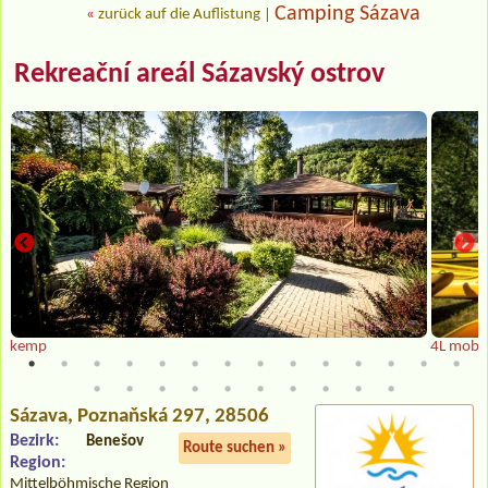
Camping Sázava
«
zurück auf die Auflistung
|
Rekreační areál Sázavský ostrov
kemp
4L mobi
Sázava
, Poznaňská 297, 28506
Bezirk:
Benešov
Route suchen »
Region:
Mittelböhmische Region