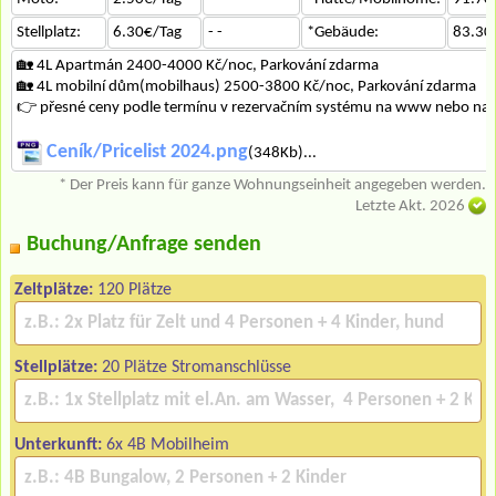
Stellplatz:
6.30€/Tag
- -
*Gebäude:
83.30
🏡 4L Apartmán 2400-4000 Kč/noc, Parkování zdarma
🏡 4L mobilní dům(mobilhaus) 2500-3800 Kč/noc, Parkování zdarma
👉 přesné ceny podle termínu v rezervačním systému na www nebo na 
Ceník/Pricelist 2024.png
(348Kb)...
* Der Preis kann für ganze Wohnungseinheit angegeben werden.
Letzte Akt. 2026
Buchung/Anfrage senden
Zeltplätze:
120 Plätze
Stellplätze:
20 Plätze Stromanschlüsse
Unterkunft:
6x 4B Mobilheim