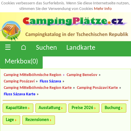
Cookies verbessern das Surferlebnis. Wenn Sie diese Internetseite nutzen,
stimmen Sie der Verwendung von Cookies
Mehr Info
☰
⌂
Suchen
Landkarte
Merkbox(
0
)
Camping Mittelböhmische Region
»
Camping Benešov
»
Camping Posázaví
»
Fluss Sázava
»
Camping Mittelböhmische Region Karte
»
Camping Posázaví Karte
»
Fluss Sázava Karte
»
Kapazitäten
Ausstattung
Preise 2026
Buchung
Lage
Rezensionen