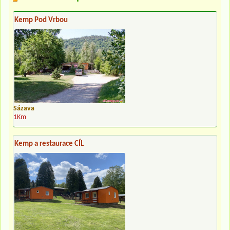
Kemp Pod Vrbou
Sázava
1Km
Kemp a restaurace CÍL