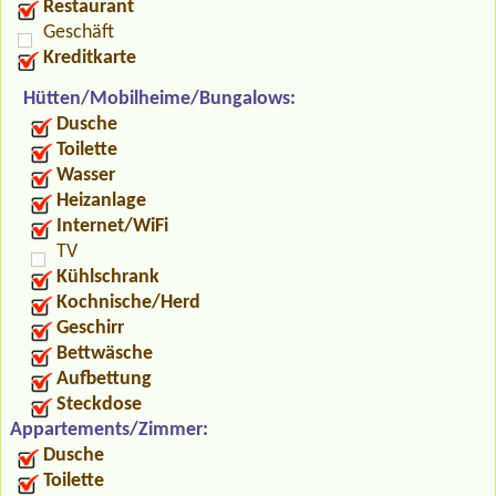
Restaurant
Geschäft
Kreditkarte
Hütten/Mobilheime/Bungalows:
Dusche
Toilette
Wasser
Heizanlage
Internet/WiFi
TV
Kühlschrank
Kochnische/Herd
Geschirr
Bettwäsche
Aufbettung
Steckdose
Appartements/Zimmer:
Dusche
Toilette