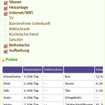
Wasser
Heizanlage
Internet/WiFi
TV
Barrierefreie Unterkunft
Kühlschrank
Kochnische/Herd
Geschirr
Bettwäsche
Aufbettung
Preise
Hauptsaison
Nebensaison
Haupt
Erwachsene:
4.20€/Tag
- -
Bus:
12.50
Kind:
3.30€/Tag
- -
Strom:
4.20€
Zelt:
4.20€/Tag
- -
Tier:
2.10€
Auto:
4.20€/Tag
- -
Ortsgebühr:
- -
Moto:
2.50€/Tag
- -
*Hütte/Mobilhome:
91.70