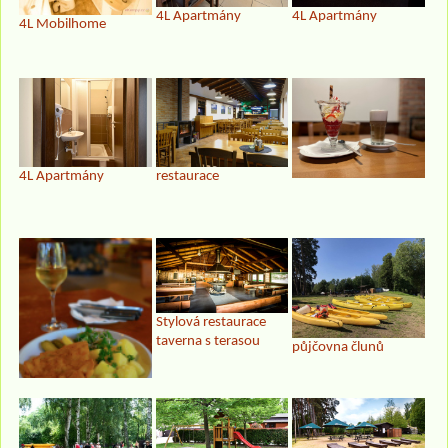
4L Apartmány
4L Apartmány
4L Mobilhome
4L Apartmány
restaurace
Stylová restaurace
taverna s terasou
půjčovna člunů