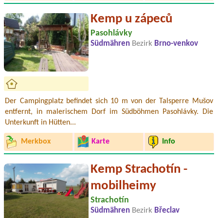
Kemp u zápeců
Pasohlávky
Südmähren
Bezirk
Brno-venkov
Der Campingplatz befindet sich 10 m von der Talsperre Mušov
entfernt, in malerischem Dorf im Südböhmen Pasohlávky. Die
Unterkunft in Hütten...
Merkbox
Karte
Info
Kemp Strachotín -
mobilheimy
Strachotín
Südmähren
Bezirk
Břeclav