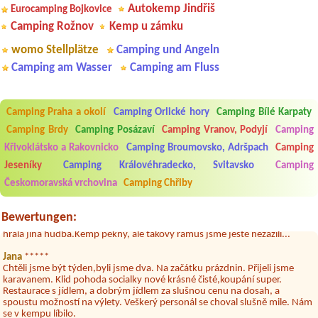
Autokemp Jindřiš
Eurocamping Bojkovice
Camping Rožnov
Kemp u zámku
womo Stellplätze
Camping und Angeln
Camping am Wasser
Camping am Fluss
Camping Praha a okolí
Camping Orlické hory
Camping Bílé Karpaty
Camping Brdy
Camping Posázaví
Camping Vranov, Podyjí
Camping
Křivoklátsko a Rakovnicko
Camping Broumovsko, Adršpach
Camping
Aneta Melicharová
***
Byli jsme zde v týdnu od 25.7. do 1.8. 2026. Kemp jako takový je pěkný.
Jeseníky
Camping Královéhradecko, Svitavsko
Camping
V umývárně i na WC bylo vždy čisto, doplněný papír i utěrky, což při
Českomoravská vrchovina
Camping Chřiby
množství návštěvníků není samozřejmost. V kempu je obchod a
restaurace, kebab a další občerstvení. Co nás ale velice zklamalo byl
celodenní hluk z repráků u stanů a absolutní bezohlednost ostatních
Bewertungen:
ubytovaných. Přes den jsem si připadala jak na pouti- z každého koutu
hrála jiná hudba.Kemp pěkný, ale takový rámus jsme ještě nezažili...
Jana
*****
Chtěli jsme být týden,byli jsme dva. Na začátku prázdnin. Přijeli jsme
karavanem. Klid pohoda socialky nové krásné čisté,koupání super.
Restaurace s jídlem, a dobrým jídlem za slušnou cenu na dosah, a
spoustu možností na výlety. Veškerý personál se choval slušně mile. Nám
se v kempu líbilo.