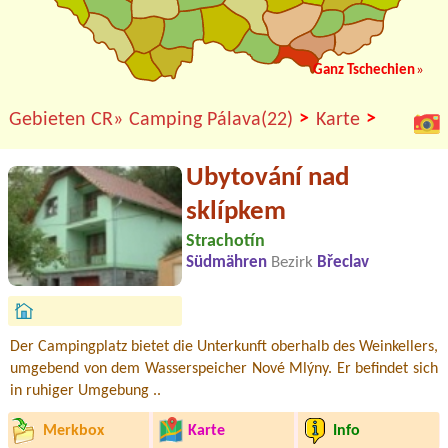
Ganz Tschechien
»
>
>
Gebieten CR»
Camping Pálava(22)
Karte
Ubytování nad
sklípkem
Strachotín
Südmähren
Bezirk
Břeclav
Der Campingplatz bietet die Unterkunft oberhalb des Weinkellers,
umgebend von dem Wasserspeicher Nové Mlýny. Er befindet sich
in ruhiger Umgebung ..
Merkbox
Karte
Info