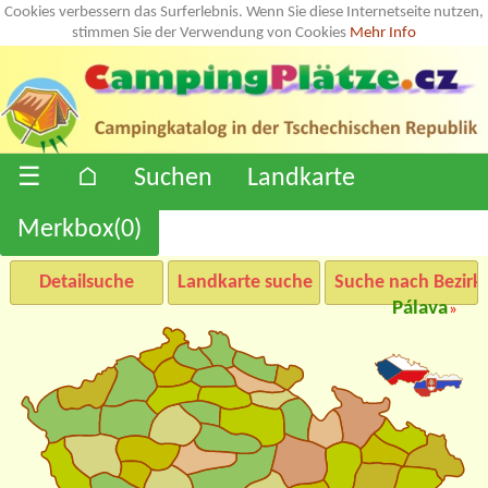
Cookies verbessern das Surferlebnis. Wenn Sie diese Internetseite nutzen,
stimmen Sie der Verwendung von Cookies
Mehr Info
☰
⌂
Suchen
Landkarte
Merkbox(
0
)
Detailsuche
Landkarte suche
Suche nach Bezirk
Pálava
»