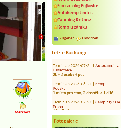
Eurocamping Bojkovice
Autokemp Jindřiš
Camping Rožnov
Termin ab 2026-08-17 |
Autokemp
Kraskov
Kemp u zámku
4L maringotka,2osoby+2psi(malá
rasa)
Zugeben
Favoriten
Termin ab 2026-08-12 |
Kemp Rákosí
6 osob
Letzte Buchung:
Termin ab 2026-07-24 |
Autocamping
Luhačovice
2L + 2 osoby + pes
Termin ab 2026-08-21 |
Kemp
Podskalí
1 místo pro stan, 2 dospělí a 1 dítě
Termin ab 2026-07-31 |
Camping Oase
Praha
1Chatka2x
Merkbox
Termin ab 2026-08-03 |
Autokemp "U
Vody"
Fotogalerie
1 místo u vody , elektrická přípojka