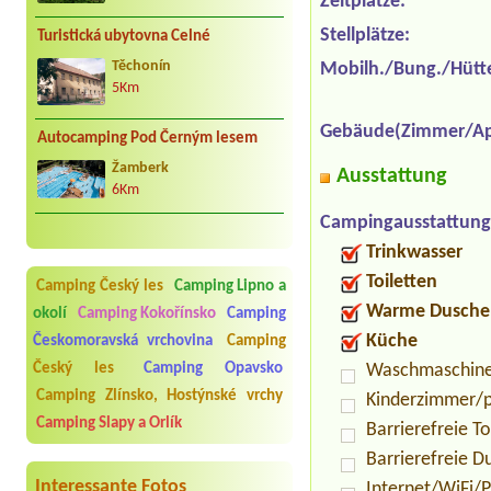
Zeltplätze:
Stellplätze:
Turistická ubytovna Celné
Těchonín
Mobilh./Bung./Hütt
5Km
Gebäude(Zimmer/Ap
Autocamping Pod Černým lesem
Žamberk
Ausstattung
6Km
Campingausstattung
Trinkwasser
Toiletten
Camping Český les
Camping Lipno a
Warme Dusche
okolí
Camping Kokořínsko
Camping
Küche
Českomoravská vrchovina
Camping
Waschmaschin
Český les
Camping Opavsko
Camping Zlínsko, Hostýnské vrchy
Kinderzimmer/p
Camping Slapy a Orlík
Barrierefreie To
Barrierefreie D
Interessante Fotos
Internet/WiFi/