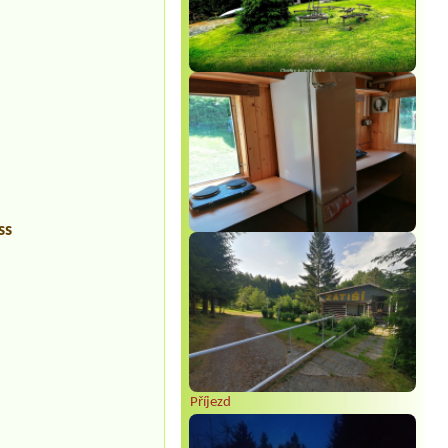
ss
Příjezd