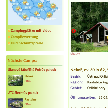
Campingplätze mit video
CampBewertung
Durchschnittspreise
 uprostřed lesa ,
chatky
y.
Nächste Camps:
Nekoř
, ev. číslo 62
Stanové tábořiště Petrův palouk
Bezirk:
Nekoř
Ústí nad Orlic
0Km
Region:
Pardubice Reg
Gebiet:
Orlické hory
ATC Šlechtův palouk
Öffnungszeiten:
15.05.
Pastviny
0Km