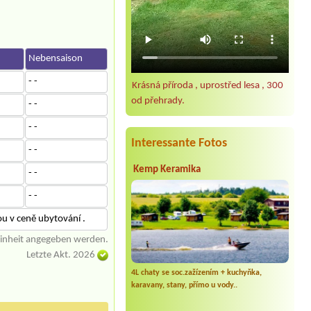
n
Nebensaison
- -
Krásná příroda , uprostřed lesa , 300
od přehrady.
- -
- -
Interessante Fotos
- -
Kemp Keramika
- -
- -
ou v ceně ubytování .
einheit angegeben werden.
Letzte Akt. 2026
4L chaty se soc.zažízením + kuchyňka,
karavany, stany, přímo u vody..