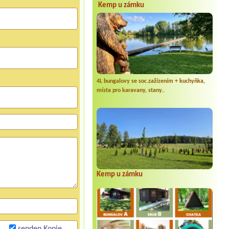
Kemp u zámku
4L bungalovy se soc.zažízením + kuchyňka,
místa pro karavany, stany..
Kemp u zámku