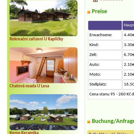
Preise
Haupt
Erwachsene:
4.40€
Rekreační zařízení U Kapličky
Kind:
3.30€
Zelt:
6.70€
Auto:
2.10€
Moto:
2.10€
Stellplatz:
16.5
Chatová osada U Lesa
Cena stanu 95 - 260 Kč d
Buchung/Anfrag
Kemp Keramika