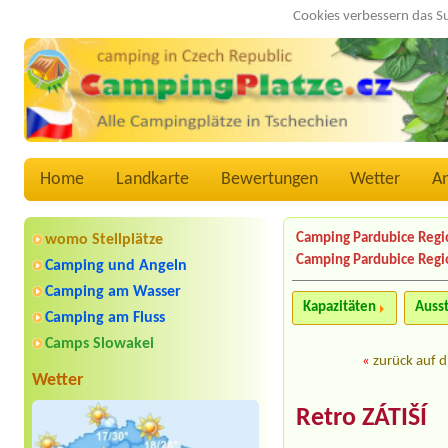
Cookies verbessern das S
Home
Landkarte
Bewertungen
Wetter
A
Camping Pardubice Regi
womo Stellplätze
Camping Pardubice Regi
Camping und Angeln
Camping am Wasser
Kapazitäten
Auss
Camping am Fluss
Camps Slowakei
«
zurück auf d
Wetter
Retro ZÁTIŠÍ