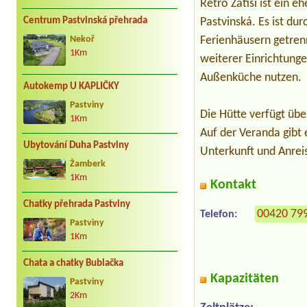
Retro Zátiší ist ein 
Centrum Pastvinská přehrada
Pastvinská. Es ist d
Ferienhäusern getren
Nekoř
1Km
weiterer Einrichtung
Außenküche nutzen.
Autokemp U KAPLIČKY
Pastviny
Die Hütte verfügt übe
1Km
Auf der Veranda gibt 
Ubytování Duha Pastviny
Unterkunft und Anreis
Žamberk
1Km
Kontakt
Chatky přehrada Pastviny
00420 79
Telefon:
Pastviny
1Km
Chata a chatky Bublačka
Kapazitäten
Pastviny
2Km