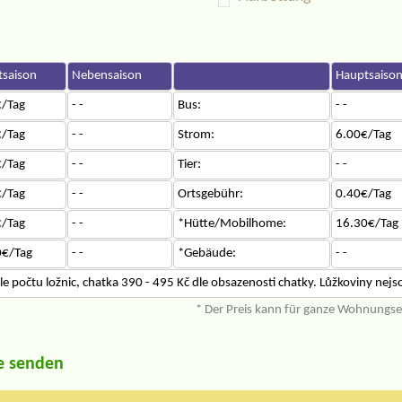
saison
Nebensaison
Hauptsaiso
/Tag
- -
Bus:
- -
/Tag
- -
Strom:
6.00€/Tag
/Tag
- -
Tier:
- -
/Tag
- -
Ortsgebühr:
0.40€/Tag
/Tag
- -
*Hütte/Mobilhome:
16.30€/Tag
0€/Tag
- -
*Gebäude:
- -
le počtu ložnic, chatka 390 - 495 Kč dle obsazenosti chatky. Lůžkoviny nejs
* Der Preis kann für ganze Wohnungs
e senden