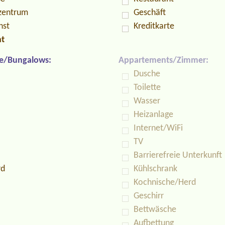
zentrum
Geschäft
nst
Kreditkarte
nt
e/Bungalows:
Appartements/Zimmer:
Dusche
Toilette
Wasser
Heizanlage
Internet/WiFi
TV
Barrierefreie Unterkunft
rd
Kühlschrank
Kochnische/Herd
Geschirr
Bettwäsche
Aufbettung