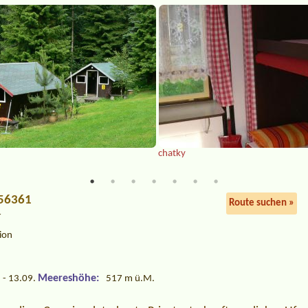
chatky
, 56361
Route suchen »
í
ion
Meereshöhe:
 - 13.09.
517 m ü.M.