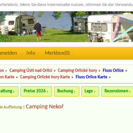
urferlebnis. Wenn Sie diese Internetseite nutzen, stimmen Sie der Verwen
nmelden
Info
Merkbox(
0
)
on
»
Camping Ústí nad Orlicí
»
Camping Orlické hory
»
Fluss Orlice
»
on Karte
»
Camping Orlické hory Karte
»
Fluss Orlice Karte
»
tattung
Preise 2026
Buchung
Lage
Rezensionen
Camping Nekoř
ie Auflistung
|