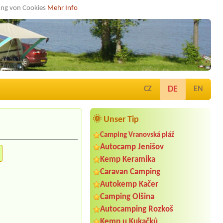
dung von Cookies
Mehr Info
DE
CZ
EN
🌞 Unser Tip
Camping Vranovská pláž
Autocamp Jenišov
Kemp Keramika
Caravan Camping
Autokemp Kačer
Camping Olšina
Autocamping Rozkoš
Kemp u Kukačků