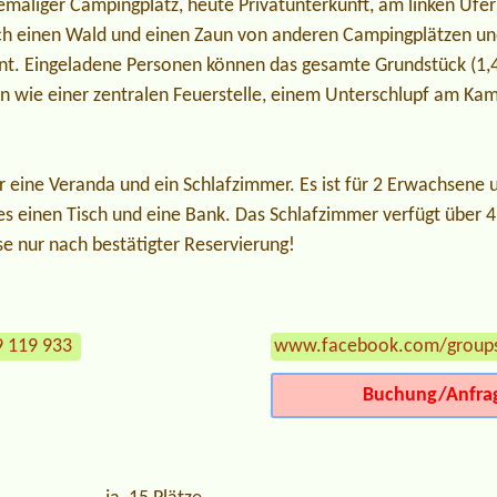
ehemaliger Campingplatz, heute Privatunterkunft, am linken Ufe
urch einen Wald und einen Zaun von anderen Campingplätzen un
nt. Eingeladene Personen können das gesamte Grundstück (1,4 
en wie einer zentralen Feuerstelle, einem Unterschlupf am Kam
r eine Veranda und ein Schlafzimmer. Es ist für 2 Erwachsene 
es einen Tisch und eine Bank. Das Schlafzimmer verfügt über 4
e nur nach bestätigter Reservierung!
9 119 933
www.facebook.com/group
Buchung/Anfra