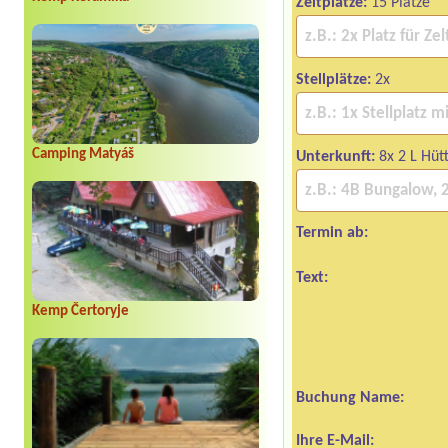
Zeltplätze:
15 Plätze
Stellplätze:
2x
Camping Matyáš
Unterkunft:
8x 2 L Hüt
Termin ab:
Text:
Kemp Čertoryje
Buchung Name:
Ihre E-Mail: