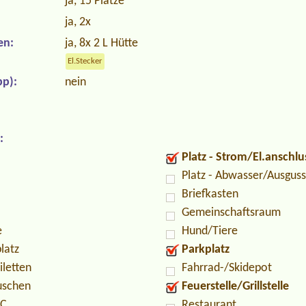
ja, 15 Plätze
ja, 2x
en:
ja, 8x 2 L Hütte
El.Stecker
p):
nein
:
Platz - Strom/El.anschlu
Platz - Abwasser/Ausguss
Briefkasten
Gemeinschaftsraum
e
Hund/Tiere
latz
Parkplatz
iletten
Fahrrad-/Skidepot
uschen
Feuerstelle/Grillstelle
PC
Restaurant