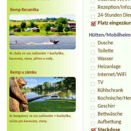
Rezeption/Info
Kemp Keramika
24-Stunden Die
Platz eingezäu
Hütten/Mobilheim
Dusche
Toilette
4L chaty se soc.zažízením + kuchyňka,
Wasser
karavany, stany, přímo u vody..
Heizanlage
Kemp u zámku
Internet/WiFi
TV
Kühlschrank
Kochnische/He
Geschirr
Bettwäsche
4L bungalovy se soc.zažízením + kuchyňka,
Aufbettung
místa pro karavany, stany..
Steckdose