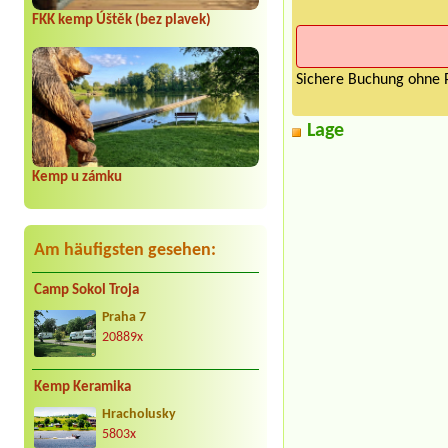
FKK kemp Úštěk (bez plavek)
Sichere Buchung ohne P
Lage
Kemp u zámku
Am häufigsten gesehen:
Camp Sokol Troja
Praha 7
20889x
Kemp Keramika
Hracholusky
5803x