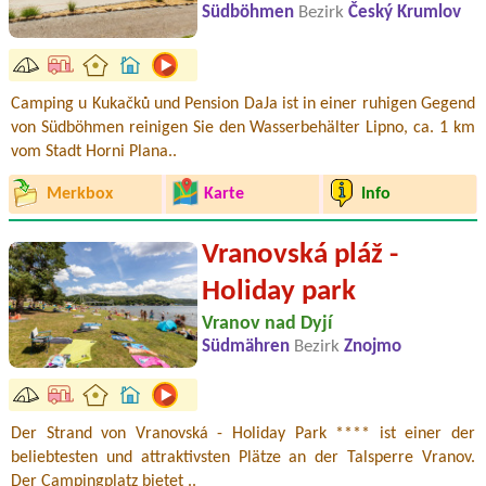
Südböhmen
Bezirk
Český Krumlov
Camping u Kukačků und Pension DaJa ist in einer ruhigen Gegend
von Südböhmen reinigen Sie den Wasserbehälter Lipno, ca. 1 km
vom Stadt Horni Plana..
Merkbox
Karte
Info
Vranovská pláž -
Holiday park
Vranov nad Dyjí
Südmähren
Bezirk
Znojmo
Der Strand von Vranovská - Holiday Park **** ist einer der
beliebtesten und attraktivsten Plätze an der Talsperre Vranov.
Der Campingplatz bietet ..