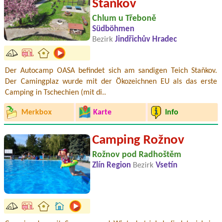
Staňkov
Chlum u Třeboně
Südböhmen
Bezirk
Jindřichův Hradec
Der Autocamp OASA befindet sich am sandigen Teich Staňkov.
Der Camingplaz wurde mit der Ökozeichnen EU als das erste
Camping in Tschechien (mit di..
Merkbox
Karte
Info
Camping Rožnov
Rožnov pod Radhoštěm
Zlín Region
Bezirk
Vsetín