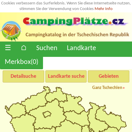
Cookies verbessern das Surferlebnis. Wenn Sie diese Internetseite nutzen,
stimmen Sie der Verwendung von Cookies
Mehr Info
☰
⌂
Suchen
Landkarte
Merkbox(
0
)
Detailsuche
Landkarte suche
Gebieten
Ganz Tschechien
»