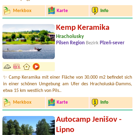
Merkbox
Karte
Info
Kemp Keramika
Hracholusky
Pilsen Region
Bezirk
Plzeň-sever
✨ Camp Keramika mit einer Fläche von 30.000 m2 befindet sich
in einer schönen Umgebung am Ufer des Hracholuská-Damms,
etwa 15 km westlich von Pils..
Merkbox
Karte
Info
Autocamp Jenišov -
Lipno