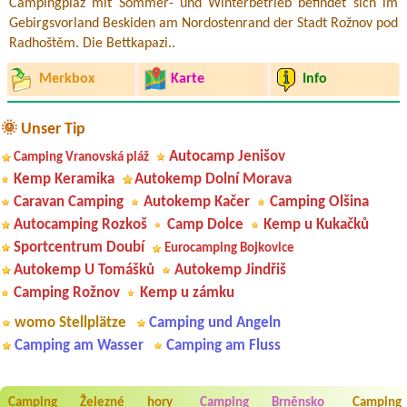
Campingplaz mit Sommer- und Winterbetrieb befindet sich im
Gebirgsvorland Beskiden am Nordostenrand der Stadt Rožnov pod
Radhoštěm. Die Bettkapazi..
Merkbox
Karte
Info
🌞 Unser Tip
Autocamp Jenišov
Camping Vranovská pláž
Kemp Keramika
Autokemp Dolní Morava
Caravan Camping
Autokemp Kačer
Camping Olšina
Autocamping Rozkoš
Camp Dolce
Kemp u Kukačků
Sportcentrum Doubí
Eurocamping Bojkovice
Autokemp U Tomášků
Autokemp Jindřiš
Camping Rožnov
Kemp u zámku
womo Stellplätze
Camping und Angeln
Camping am Wasser
Camping am Fluss
Camping Železné hory
Camping Brněnsko
Camping