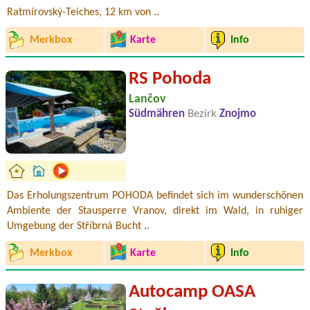
Ratmírovský-Teiches, 12 km von ..
Merkbox
Karte
Info
RS Pohoda
Lančov
Südmähren
Bezirk
Znojmo
Das Erholungszentrum POHODA befindet sich im wunderschönen
Ambiente der Stausperre Vranov, direkt im Wald, in ruhiger
Umgebung der Stříbrná Bucht ..
Merkbox
Karte
Info
Autocamp OASA