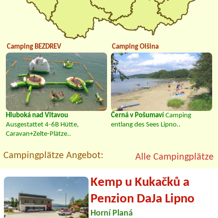
Camping BEZDREV
Camping Olšina
Hluboká nad Vltavou
Černá v Pošumaví
Camping
Ausgestattet 4-6B Hütte,
entlang des Sees Lipno..
Caravan+Zelte-Plätze..
Campingplätze Angebot:
Alle Campingplätze
Kemp u Kukačků a
Penzion DaJa Lipno
Horní Planá