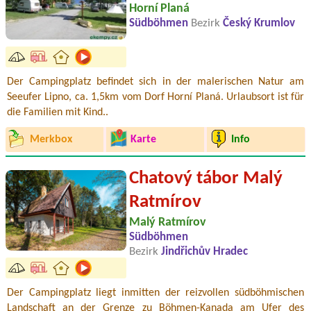
Horní Planá
Südböhmen
Bezirk
Český Krumlov
Der Campingplatz befindet sich in der malerischen Natur am
Seeufer Lipno, ca. 1,5km vom Dorf Horní Planá. Urlaubsort ist für
die Familien mit Kind..
Merkbox
Karte
Info
Chatový tábor Malý
Ratmírov
Malý Ratmírov
Südböhmen
Bezirk
Jindřichův Hradec
Der Campingplatz liegt inmitten der reizvollen südböhmischen
Landschaft an der Grenze zu Böhmen-Kanada am Ufer des