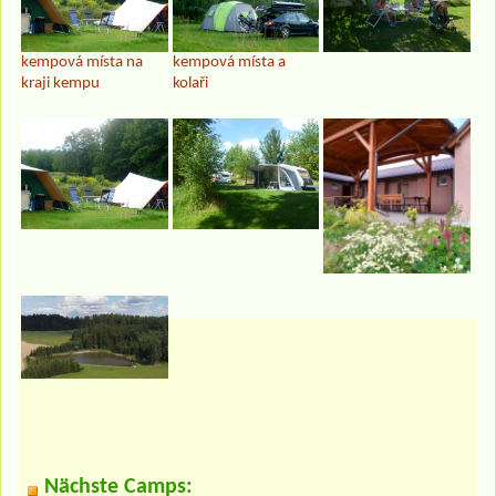
kempová místa na
kempová místa a
kraji kempu
kolaři
Nächste Camps: