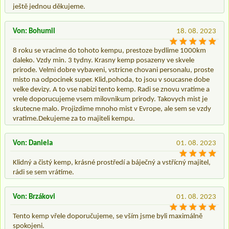
ještě jednou děkujeme.
Von: Bohumil
18. 08. 2023
8 roku se vracime do tohoto kempu, prestoze bydlime 1000km
daleko. Vzdy min. 3 tydny. Krasny kemp posazeny ve skvele
prirode. Velmi dobre vybaveni, vstricne chovani personalu, proste
misto na odpocinek super. Klid,pohoda, to jsou v soucasne dobe
velke devizy. A to vse nabizi tento kemp. Radi se znovu vratime a
vrele doporucujeme vsem milovnikum prirody. Takovych mist je
skutecne malo. Projizdime mnoho mist v Evrope, ale sem se vzdy
vratime.Dekujeme za to majiteli kempu.
Von: Daniela
01. 08. 2023
Klidný a čistý kemp, krásné prostředí a báječný a vstřícný majitel,
rádi se sem vrátíme.
Von: Brzákovi
01. 08. 2023
Tento kemp vřele doporučujeme, se vším jsme byli maximálně
spokojeni.