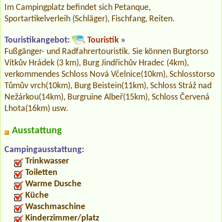
Im Campingplatz befindet sich Petanque,
Sportartikelverleih (Schläger), Fischfang, Reiten.
Touristikangebot:
Touristik
»
Fußgänger- und Radfahrertouristik. Sie können Burgtorso
Vítkův Hrádek (3 km), Burg Jindřichův Hradec (4km),
verkommendes Schloss Nová Včelnice(10km), Schlosstorso
Tůmův vrch(10km), Burg Beistein(11km), Schloss Stráž nad
Nežárkou(14km), Burgruine Albeř(15km), Schloss Červená
Lhota(16km) usw.
Ausstattung
Campingausstattung:
Trinkwasser
Toiletten
Warme Dusche
Küche
Waschmaschine
Kinderzimmer/platz