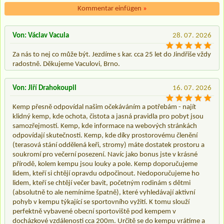
Kommentar einfügen
»
Von: Václav Vacula
28. 07. 2026
Za nás to nej co může být. Jezdíme s kar. cca 25 let do Jindřiše vždy
radostně. Děkujeme Vaculovi, Brno.
Von: Jiří Drahokoupil
16. 07. 2026
Kemp přesně odpovídal našim očekáváním a potřebám - najít
klidný kemp, kde ochota, čistota a jasná pravidla pro pobyt jsou
samozřejmostí. Kemp, kde informace na webových stránkách
odpovídají skutečnosti. Kemp, kde díky prostorovému členění
(terasová stání oddělená keři, stromy) máte dostatek prostoru a
soukromí pro večerní posezení. Navíc jako bonus jste v krásné
přírodě, kolem kempu jsou louky a pole. Kemp doporučujeme
lidem, kteří si chtějí opravdu odpočinout. Nedoporučujeme ho
lidem, kteří se chtějí večer bavit, početným rodinám s dětmi
(absolutně to ale nemíníme špatně), které vyhledávají aktivní
pohyb v kempu týkající se sportovního vyžití. K tomu slouží
perfektně vybavené obecní sportoviště pod kempem v
docházkové vzdálenosti cca 200m. Určitě se do kempu vrátíme a