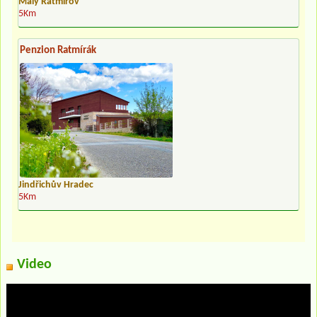
Malý Ratmírov
5Km
Penzion Ratmírák
Jindřichův Hradec
5Km
Video