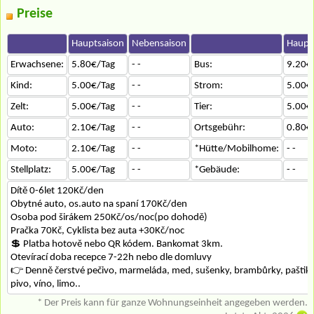
Preise
Hauptsaison
Nebensaison
Haupt
Erwachsene:
5.80€/Tag
- -
Bus:
9.20€
Kind:
5.00€/Tag
- -
Strom:
5.00€
Zelt:
5.00€/Tag
- -
Tier:
5.00€
Auto:
2.10€/Tag
- -
Ortsgebühr:
0.80€
Moto:
2.10€/Tag
- -
*Hütte/Mobilhome:
- -
Stellplatz:
5.00€/Tag
- -
*Gebäude:
- -
Dítě 0-6let 120Kč/den
Obytné auto, os.auto na spaní 170Kč/den
Osoba pod širákem 250Kč/os/noc(po dohodě)
Pračka 70Kč, Cyklista bez auta +30Kč/noc
💲 Platba hotově nebo QR kódem. Bankomat 3km.
Otevírací doba recepce 7-22h nebo dle domluvy
👉 Denně čerstvé pečivo, marmeláda, med, sušenky, brambůrky, paštiky,
pivo, víno, limo..
* Der Preis kann für ganze Wohnungseinheit angegeben werden.