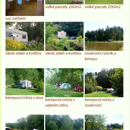
velké parcely 200m2
velké parcely 200m2
soc.zařízení
okolo zeleň a květiny
okolo zeleň a květiny
soukromí rybník u
kempu
kempová místa u lesa
kempová místa v
kempová místa v
uplném stínu
soukromí