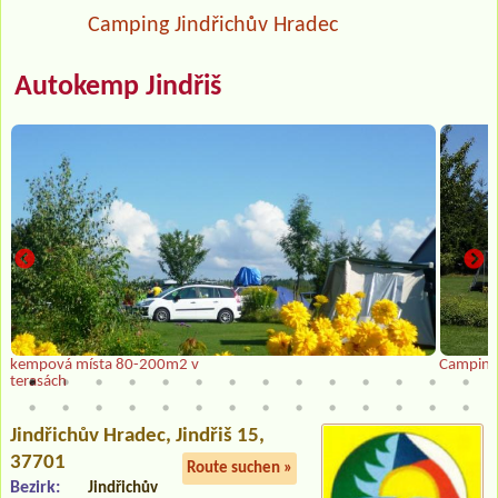
Camping Jindřichův Hradec
Autokemp Jindřiš
kempová místa 80-200m2 v
Camping
terasách
Jindřichův Hradec
, Jindřiš 15,
37701
Route suchen »
Bezirk:
Jindřichův