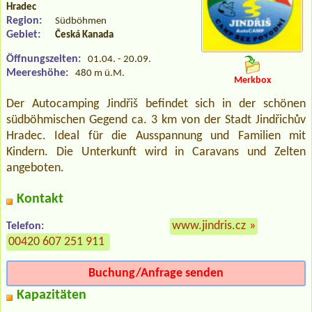
Hradec
Region:
Südböhmen
Gebiet:
Česká Kanada
Öffnungszeiten:
01.04. - 20.09.
Meereshöhe:
480 m ü.M.
Merkbox
Der Autocamping Jindřiš befindet sich in der schönen
südböhmischen Gegend ca. 3 km von der Stadt Jindřichův
Hradec. Ideal für die Ausspannung und Familien mit
Kindern. Die Unterkunft wird in Caravans und Zelten
angeboten.
Kontakt
www.jindris.cz
»
Telefon:
00420 607 251 911
Buchung/Anfrage senden
Kapazitäten