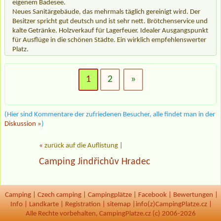
eigenem Badesee.
Neues Sanitärgebäude, das mehrmals täglich gereinigt wird. Der
Besitzer spricht gut deutsch und ist sehr nett. Brötchenservice und
kalte Getränke. Holzverkauf für Lagerfeuer. Idealer Ausgangspunkt
für Ausflüge in die schönen Städte. Ein wirklich empfehlenswerter
Platz.
1
2
»
(Hier sind Kommentare der zufriedenen Besucher, alle findet man in der
Diskussion »
)
«
zurück auf die Auflistung
|
Camping Jindřichův Hradec
Camping
|
Czech camping
|
Campingplätze
|
Facebook
|
Bewertungen
|
Info
|
Landkarte
|
Registration
|
sitemap
|
info(z)CampingPlatze.cz |
Alle Rechte vorbehalten, CampingPlatze.cz (c) 2006-2026