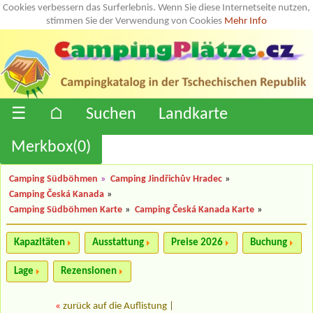
Cookies verbessern das Surferlebnis. Wenn Sie diese Internetseite nutzen,
stimmen Sie der Verwendung von Cookies
Mehr Info
☰
⌂
Suchen
Landkarte
Merkbox(
0
)
Camping Südböhmen
»
Camping Jindřichův Hradec
»
Camping Česká Kanada
»
Camping Südböhmen Karte
»
Camping Česká Kanada Karte
»
Kapazitäten
Ausstattung
Preise 2026
Buchung
Lage
Rezensionen
«
zurück auf die Auflistung
|