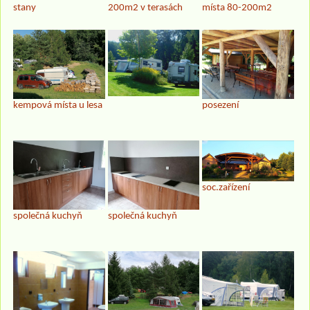
stany
200m2 v terasách
místa 80-200m2
kempová místa u lesa
posezení
soc.zařízení
společná kuchyň
společná kuchyň