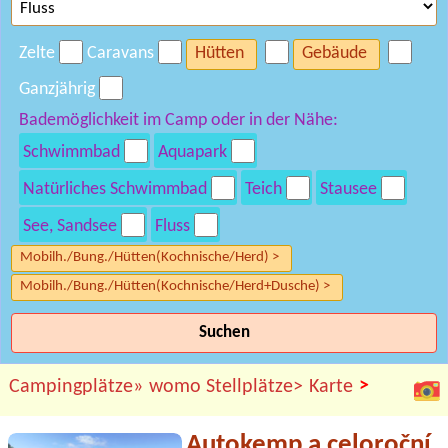
Zelte
Caravans
Hütten
Gebäude
Ganzjährig
Bademöglichkeit im Camp oder in der Nähe:
Schwimmbad
Aquapark
Natürliches Schwimmbad
Teich
Stausee
See, Sandsee
Fluss
Mobilh./Bung./Hütten(Kochnische/Herd) >
Mobilh./Bung./Hütten(Kochnische/Herd+Dusche) >
Suchen
>
Campingplätze»
womo Stellplätze>
Karte
Autokemp a celoroční