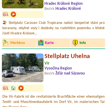
Hradec Králové Region
Bezirk
Hradec Králové
🏖️ Stellplatz Caravan Club Tropicana nabízí bezpečné stání pro
karavany, obytné vozy i dodávky na rozlehlém pozemku v klidné
části Hradce Králové...
Merkbox
Karte
Info
Stellplatz Uhelna
Vír
Vysočina Region
Bezirk
Žďár nad Sázavou
Die Vír-Fabrik ist die revitalisierte Brachfläche einer ehemaligen
Textil- und Maschinenbaufabrik im Dorf Vír, im malerischen Tal