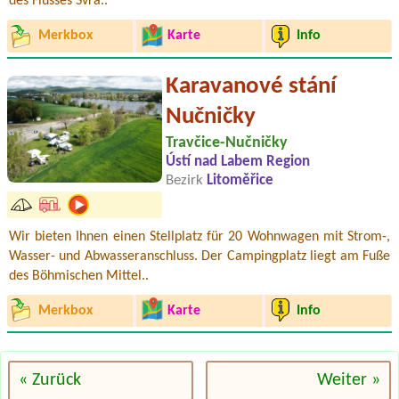
des Flusses Svra..
Merkbox
Karte
Info
Karavanové stání
Nučničky
Travčice-Nučničky
Ústí nad Labem Region
Bezirk
Litoměřice
Wir bieten Ihnen einen Stellplatz für 20 Wohnwagen mit Strom-,
Wasser- und Abwasseranschluss. Der Campingplatz liegt am Fuße
des Böhmischen Mittel..
Merkbox
Karte
Info
« Zurück
Weiter »