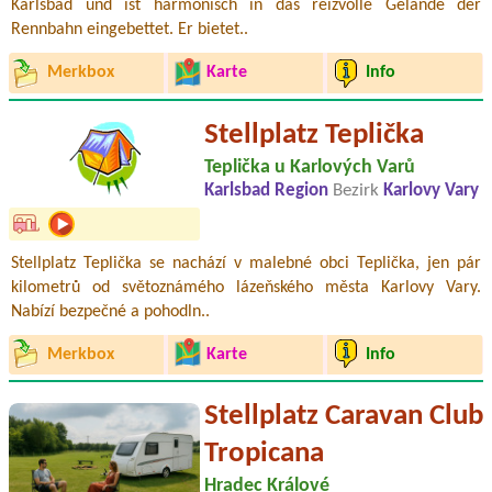
Karlsbad und ist harmonisch in das reizvolle Gelände der
Rennbahn eingebettet. Er bietet..
Merkbox
Karte
Info
Stellplatz Teplička
Teplička u Karlových Varů
Karlsbad Region
Bezirk
Karlovy Vary
Stellplatz Teplička se nachází v malebné obci Teplička, jen pár
kilometrů od světoznámého lázeňského města Karlovy Vary.
Nabízí bezpečné a pohodln..
Merkbox
Karte
Info
Stellplatz Caravan Club
Tropicana
Hradec Králové