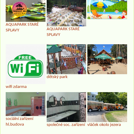
AQUAPARK STARÉ
AQUAPARK STARÉ
SPLAVY
SPLAVY
dětský park
wifi zdarma
sociální zařízení
hl.budova
společné soc. zařízení
vláček okolo jezera