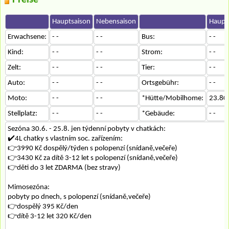
Hauptsaison
Nebensaison
Haupt
Erwachsene:
- -
- -
Bus:
- -
Kind:
- -
- -
Strom:
- -
Zelt:
- -
- -
Tier:
- -
Auto:
- -
- -
Ortsgebühr:
- -
Moto:
- -
- -
*Hütte/Mobilhome:
23.80
Stellplatz:
- -
- -
*Gebäude:
- -
Sezóna 30.6. - 25.8. jen týdenní pobyty v chatkách:
✔️4L chatky s vlastním soc. zařízením:
👉3990 Kč dospělý/týden s polopenzí (snídaně,večeře)
👉3430 Kč za dítě 3-12 let s polopenzí (snídaně,večeře)
👉děti do 3 let ZDARMA (bez stravy)
Mimosezóna:
pobyty po dnech, s polopenzí (snídaně,večeře)
👉dospělý 395 Kč/den
👉dítě 3-12 let 320 Kč/den