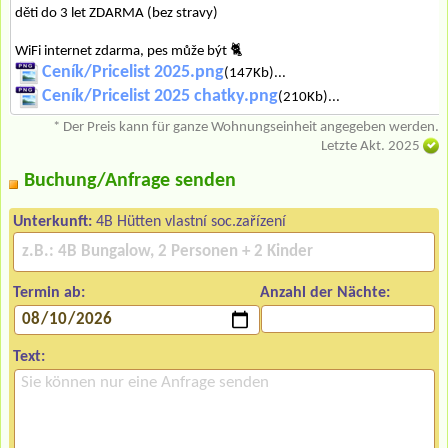
děti do 3 let ZDARMA (bez stravy)
WiFi internet zdarma, pes může být 🐈
Ceník/Pricelist 2025.png
(147Kb)...
Ceník/Pricelist 2025 chatky.png
(210Kb)...
* Der Preis kann für ganze Wohnungseinheit angegeben werden.
Letzte Akt. 2025
Buchung/Anfrage senden
Unterkunft:
4B Hütten vlastní soc.zařízení
Termin ab:
Anzahl der Nächte:
Text: