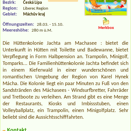
Bezirk:
Česká Lípa
Region:
Liberec Region
Gebiet:
Máchův kraj
Öffnungszeiten:
28.03. - 15.10.
Merkbox
Meereshöhe:
280 m ü.M.
Die Hüttenkolonie Jachta am Machasee : bietet die
Unterkunft in Hütten mit Toilette und Badewanne, bietet
Verpflegung in Form Halbpension an. Trampolin, Minigolf,
Tomparks... Die Familienhüttenkolonie Jachta befindet sich
in einem Kieferwald in einer wunderschönen und
romantischen Umgebung der Region von Karel Hynek
Mácha. Die Kolonie liegt ein paar Minuten zu Fuß von den
Sandstränden des Máchasees - Windsurfbretter, Fahrräder
und Tretboote zu verleihen. Am Strand gibt es eine Menge
der Restaurants, Kiosks und Imbissstuben, einen
Volleyballplatz, ein Trampolin, einen Minigolfplatz. Sehr
beliebt sind die Aussichtsschifffahrten.
Kontakt