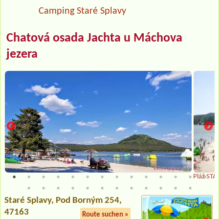
Camping Staré Splavy
Chatová osada Jachta u Máchova
jezera
Pláž STA
Staré Splavy
, Pod Borným 254,
47163
Route suchen »