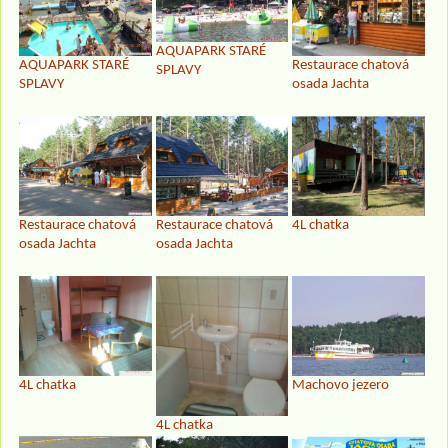
AQUAPARK STARÉ
AQUAPARK STARÉ
Restaurace chatová
SPLAVY
SPLAVY
osada Jachta
Restaurace chatová
Restaurace chatová
4L chatka
osada Jachta
osada Jachta
4L chatka
Machovo jezero
4L chatka