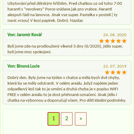
Ubytování před dětským hřištěm. Pred chatkou uz od toho 7:00
haranti s "revolvery" Porce snidane jak pro vrabce. Haranti
alespoň řádi na lanovce. Jinak vse super. Pastelka v posteli ( ty
navíc vrzou) V kosi papirek. Dobrý. Nazdar.
Von: Jaromír Kovář
24. 06. 2020
Byli jsme zde na prodloužený víkend 3 dny (6/2020), jídlo super,
byli jsme moc spokojeni.
Von: Bínová Lucie
22. 07. 2019
Dobrý den. Byly jsme na týden v chatce a měla bych dvě chyby,
které by se měly odstranit. V celém areálu ,když najdete jeden
odpadkový koš tak to je umění a druhá chyba je v popisu WIFI
FREE v celém areálu to je dost přehnané označení. Jinak jídlo i
chatka na výbornou a doporučuji všem. Pro děti ideální podmínky.
1
2
»