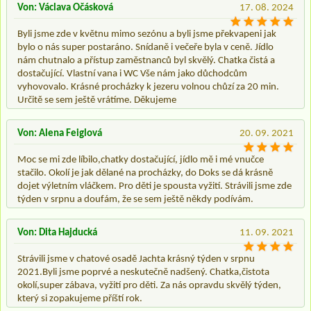
Von: Václava Očásková
17. 08. 2024
Byli jsme zde v květnu mimo sezónu a byli jsme překvapeni jak
bylo o nás super postaráno. Snídaně i večeře byla v ceně. Jídlo
nám chutnalo a přístup zaměstnanců byl skvělý. Chatka čistá a
dostačující. Vlastní vana i WC Vše nám jako důchodcům
vyhovovalo. Krásné procházky k jezeru volnou chůzí za 20 min.
Určitě se sem ještě vrátíme. Děkujeme
Von: Alena Feiglová
20. 09. 2021
Moc se mi zde líbilo,chatky dostačující, jídlo mě i mé vnučce
stačilo. Okolí je jak dělané na procházky, do Doks se dá krásně
dojet výletním vláčkem. Pro děti je spousta vyžití. Strávili jsme zde
týden v srpnu a doufám, že se sem ještě někdy podívám.
Von: Dita Hajducká
11. 09. 2021
Strávili jsme v chatové osadě Jachta krásný týden v srpnu
2021.Byli jsme poprvé a neskutečně nadšený. Chatka,čistota
okolí,super zábava, vyžití pro děti. Za nás opravdu skvělý týden,
který si zopakujeme příští rok.