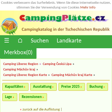
Cookies verbessern das Surferlebnis. Wenn Sie diese Internetseite nutzen,
stimmen Sie der Verwendung von Cookies
Mehr Info
☰
⌂
Suchen
Landkarte
Merkbox(
0
)
Camping Liberec Region
»
Camping Česká Lípa
»
Camping Máchův kraj
»
Camping Liberec Region Karte
»
Camping Máchův kraj Karte
»
Kapazitäten
Ausstattung
Preise 2025
Buchung
Lage
Rezensionen
«
zurück auf die Auflistung
|