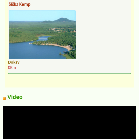
Šiška Kemp
Doksy
0Km
Video