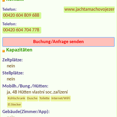
www.jachtamachovojezero
Telefon:
00420 604 809 688
Telefon:
00420 604 704 778
Buchung/Anfrage senden
Kapazitäten
Zeltplätze:
nein
Stellplätze:
nein
Mobilh./Bung./Hütten:
ja, 4B Hütten vlastní soc.zařízení
Kühlschrank
Dusche
Toilette
Internet/WiFi
El.Stecker
Gebäude(Zimmer/App):