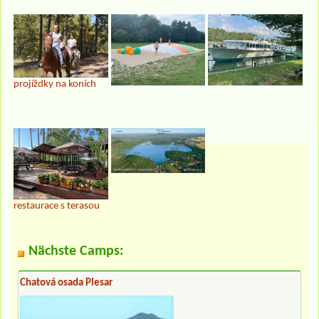
projíždky na koních
restaurace s terasou
Nächste Camps:
Chatová osada Plesar