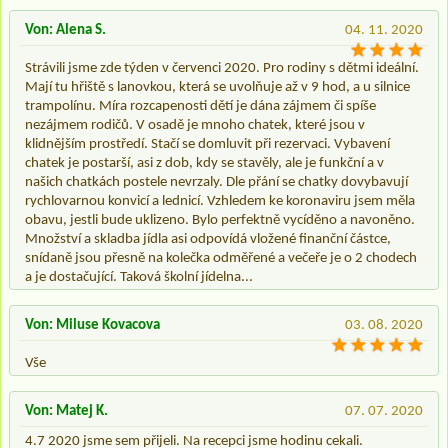
Von: Alena S.
04. 11. 2020
Strávili jsme zde týden v červenci 2020. Pro rodiny s dětmi ideální.
Mají tu hřiště s lanovkou, která se uvolňuje až v 9 hod, a u silnice
trampolínu. Míra rozcapenosti dětí je dána zájmem či spíše
nezájmem rodičů. V osadě je mnoho chatek, které jsou v
klidnějším prostředí. Stačí se domluvit při rezervaci. Vybavení
chatek je postarší, asi z dob, kdy se stavěly, ale je funkční a v
našich chatkách postele nevrzaly. Dle přání se chatky dovybavují
rychlovarnou konvicí a lednicí. Vzhledem ke koronaviru jsem měla
obavu, jestli bude uklizeno. Bylo perfektně vycíděno a navoněno.
Množství a skladba jídla asi odpovídá vložené finanční částce,
snídaně jsou přesně na kolečka odměřené a večeře je o 2 chodech
a je dostačující. Taková školní jídelna...
Von: Miluse Kovacova
03. 08. 2020
Vše
Von: Matej K.
07. 07. 2020
4.7 2020 jsme sem přijeli. Na recepci jsme hodinu cekali.