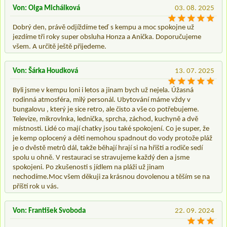
Von: Olga Michálková
03. 08. 2025
Dobrý den, právě odjíždíme teď s kempu a moc spokojne už
jezdíme tři roky super obsluha Honza a Anička. Doporučujeme
všem. A určitě ještě přijedeme.
Von: Šárka Houdková
13. 07. 2025
Byli jsme v kempu loni i letos a jinam bych už nejela. Úžasná
rodinná atmosféra, milý personál. Ubytování máme vždy v
bungalovu , který je sice retro, ale čisto a vše co potřebujeme.
Televize, mikrovlnka, lednička, sprcha, záchod, kuchyně a dvě
místnosti. Lidé co mají chatky jsou také spokojení. Co je super, že
je kemp oplocený a děti nemohou spadnout do vody protože pláž
je o dvěstě metrů dál, takže běhají hrají si na hřišti a rodiče sedí
spolu u ohně. V restauraci se stravujeme každý den a jsme
spokojeni. Po zkušenosti s jídlem na pláži už jinam
nechodíme.Moc všem děkuji za krásnou dovolenou a těším se na
příští rok u vás.
Von: František Svoboda
22. 09. 2024